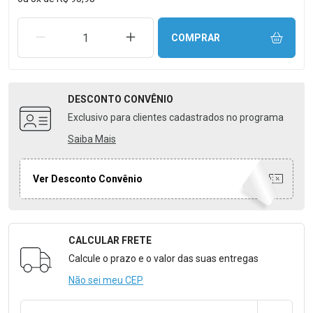
REMOVER UMA UNIDADE
AUMENTAR UMA UNIDADE
COMPRAR
DESCONTO
CONVÊNIO
Exclusivo para clientes cadastrados no programa
Saiba Mais
Ver Desconto Convênio
CALCULAR FRETE
Formulário para Calcular o Frete
Calcule o prazo e o valor das suas entregas
Não sei meu CEP