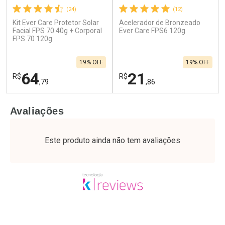
(24)
(12)
Kit Ever Care Protetor Solar
Acelerador de Bronzeado
Facial FPS 70 40g + Corporal
Ever Care FPS6 120g
FPS 70 120g
19% OFF
19% OFF
64
21
R$
R$
,79
,86
FECHAR
F
FECHAR
F
Avaliações
Laboratório
Laboratório
Por Menos
Por Menos
Este produto ainda não tem avaliações