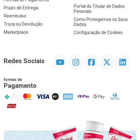
Portal do Titular de Dados
Prazo de Entrega
Pessoais
Reembolso
Como Protegemos os Seus
Troca ou Devolução
Dados
Marketplace
Configuração de Cookies
YouTube
Instagram
Facebook
Twitter
Linkedin
Redes Sociais
formas de
Pagamento
PIX
MasterCard
VISA
ELO
AMEX
NuPay
Google Pay
Diners Club
Hipercard
Promoção em Destaque