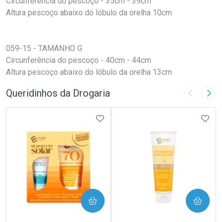
Circunferência do pescoço - 35cm - 39cm
Altura pescoço abaixo do lóbulo da orelha 10cm
059-15 - TAMANHO G
Circunferência do pescoço - 40cm - 44cm
Altura pescoço abaixo do lóbulo da orelha 13cm
Queridinhos da Drogaria
Imagem A
Pró
ADICIONAR AOS FAVORITOS
ADIC
COMPRAR
COMPRAR