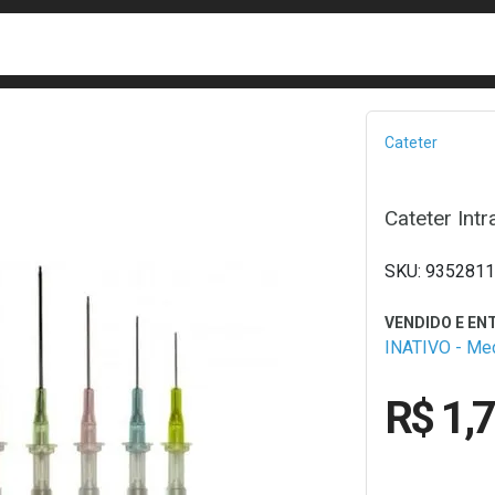
busca
isa?
Bread
Cateter
Cateter Int
9352811
INATIVO - M
R$ 1,