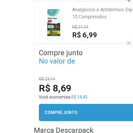
Analgésico e Antitérmico Di
10 Comprimidos
R$ 21,44
R$ 6,99
Compre junto
No valor de
R$ 23,14
R$ 8,69
Você economiza
R$ 14,45
COMPRE JUNTO
Marca
Descarpack