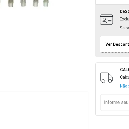
DES
Excl
Saib
Ver Descont
CAL
Formulári
Calc
Não 
Informe se