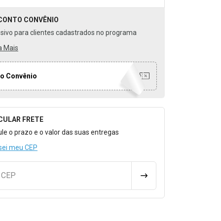
CONTO
CONVÊNIO
usivo para clientes cadastrados no programa
a Mais
o Convênio
CULAR FRETE
o para Calcular o Frete
ule o prazo e o valor das suas entregas
sei meu CEP
u CEP
CALCULAR FRETE