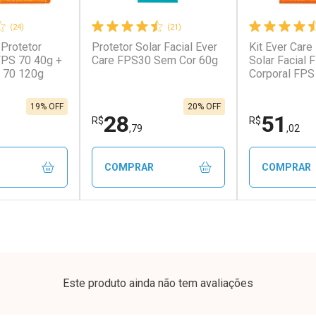
(24)
(21)
 Protetor
Protetor Solar Facial Ever
Kit Ever Care
 FPS 70 40g +
Care FPS30 Sem Cor 60g
Solar Facial 
 70 120g
Corporal FPS
19% OFF
20% OFF
28
51
R$
R$
,79
,02
COMPRAR
COMPRAR
FECHAR
FECHAR
FECHAR
FECHAR
rio
Laboratório
Laborató
os
Por Menos
Por Men
Este produto ainda não tem avaliações