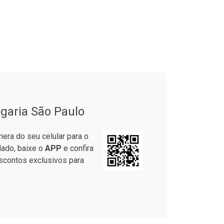
onto
Ativar Desconto
garia São Paulo
em Desconto
Comprar sem Desconto
em Desconto
Comprar sem Desconto
era do seu celular para o
2/cada
Por R$ 34,39/cada
2/cada
Por R$ 34,39/cada
lado, baixe o
APP
e confira
scontos exclusivos para