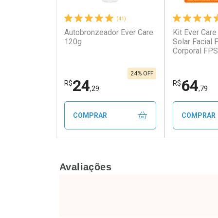
(41)
Autobronzeador Ever Care
Kit Ever Care
120g
Solar Facial
Corporal FPS
24% OFF
24
64
R$
R$
,29
,79
COMPRAR
COMPRAR
FECHAR
FECHAR
Avaliações
Laboratório
Laborató
Por Menos
Por Men