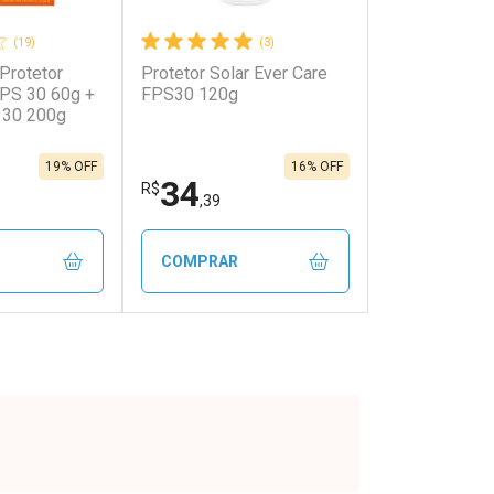
(19)
(3)
 Protetor
Protetor Solar Ever Care
FPS 30 60g +
FPS30 120g
 30 200g
19% OFF
16% OFF
34
R$
,39
COMPRAR
FECHAR
FECHAR
FECHAR
FECHAR
rio
Laboratório
os
Por Menos