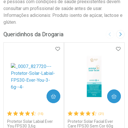
e pessoas com condições de saúde preexistentes devem
consultar um profissional de saúde antes de usar.
Informações adicionais: Produto isento de açúcar, lactose e
glúten.
Queridinhos da Drogaria
Imagem A
Pró
ADICIONAR AOS FAVORITOS
ADIC
COMPRAR
COMPRAR
(15)
(21)
Protetor Solar Labial Ever
Protetor Solar Facial Ever
You FPS30 3,6g
Care FPS30 Sem Cor 60g