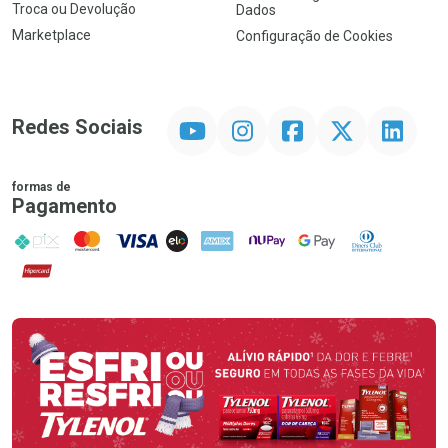
Troca ou Devolução
Dados
Marketplace
Configuração de Cookies
YouTube
Instagram
Facebook
Twitter
Linkedin
Redes Sociais
formas de
Pagamento
PIX
MasterCard
VISA
ELO
AMEX
NuPay
Google Pay
Diners Club
Hipercard
Promoção em Destaque