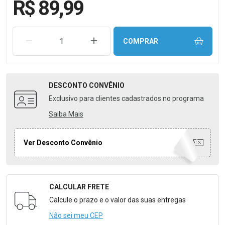
R$ 89,99
REMOVER UMA UNIDADE
AUMENTAR UMA UNIDADE
COMPRAR
DESCONTO
CONVÊNIO
Exclusivo para clientes cadastrados no programa
Saiba Mais
Ver Desconto Convênio
CALCULAR FRETE
Formulário para Calcular o Frete
Calcule o prazo e o valor das suas entregas
Não sei meu CEP