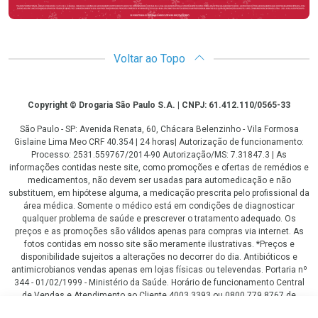
Voltar ao Topo
Copyright
Copyright © Drogaria São Paulo S.A. | CNPJ: 61.412.110/0565-33
São Paulo - SP: Avenida Renata, 60, Chácara Belenzinho - Vila Formosa
Gislaine Lima Meo CRF 40.354 | 24 horas| Autorização de funcionamento:
Processo: 2531.559767/2014-90 Autorização/MS: 7.31847.3 | As
informações contidas neste site, como promoções e ofertas de remédios e
medicamentos, não devem ser usadas para automedicação e não
substituem, em hipótese alguma, a medicação prescrita pelo profissional da
área médica. Somente o médico está em condições de diagnosticar
qualquer problema de saúde e prescrever o tratamento adequado. Os
preços e as promoções são válidos apenas para compras via internet. As
fotos contidas em nosso site são meramente ilustrativas. *Preços e
disponibilidade sujeitos a alterações no decorrer do dia. Antibióticos e
antimicrobianos vendas apenas em lojas físicas ou televendas. Portaria nº
344 - 01/02/1999 - Ministério da Saúde. Horário de funcionamento Central
de Vendas e Atendimento ao Cliente 4003 3393 ou 0800 779 8767 de
domingo a domingo das 08h00 às 20h00.