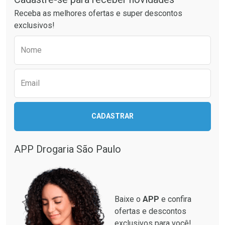
Ativar Desconto
Ativar Desconto
Receba as melhores ofertas e super descontos
Comprar sem Desconto
Comprar sem Desconto
exclusivos!
Por R$ 14,99/cada
Por R$ 28,79/cada
Comprar sem Desconto
Comprar sem Desconto
Preencha o formulário abaixo para receber 
Por R$ 14,99/cada
Por R$ 28,79/cada
Nome
Email
CADASTRAR
APP Drogaria São Paulo
Baixe o
APP
e confira
ofertas e descontos
exclusivos para você!