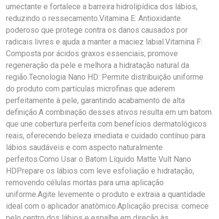
umectante e fortalece a barreira hidrolipídica dos lábios,
reduzindo o ressecamento.Vitamina E: Antioxidante
poderoso que protege contra os danos causados por
radicais livres e ajuda a manter a maciez labial.Vitamina F:
Composta por ácidos graxos essenciais, promove
regeneração da pele e melhora a hidratação natural da
região.Tecnologia Nano HD: Permite distribuição uniforme
do produto com partículas microfinas que aderem
perfeitamente à pele, garantindo acabamento de alta
definição.A combinação desses ativos resulta em um batom
que une cobertura perfeita com benefícios dermatológicos
reais, oferecendo beleza imediata e cuidado contínuo para
lábios saudáveis e com aspecto naturalmente
perfeitos.Como Usar o Batom Líquido Matte Vult Nano
HDPrepare os lábios com leve esfoliação e hidratação,
removendo células mortas para uma aplicação
uniforme.Agite levemente o produto e extraia a quantidade
ideal com o aplicador anatômico.Aplicação precisa: comece
pelo centro dos lábios e espalhe em direção às