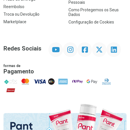
Pessoais
Reembolso
Como Protegemos os Seus
Troca ou Devolução
Dados
Marketplace
Configuração de Cookies
YouTube
Instagram
Facebook
Twitter
Linkedin
Redes Sociais
formas de
Pagamento
PIX
MasterCard
VISA
ELO
AMEX
NuPay
Google Pay
Diners Club
Hipercard
Promoção em Destaque