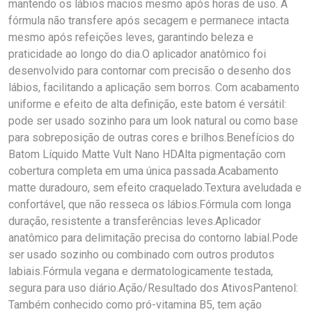
mantendo os lábios macios mesmo após horas de uso. A
fórmula não transfere após secagem e permanece intacta
mesmo após refeições leves, garantindo beleza e
praticidade ao longo do dia.O aplicador anatômico foi
desenvolvido para contornar com precisão o desenho dos
lábios, facilitando a aplicação sem borros. Com acabamento
uniforme e efeito de alta definição, este batom é versátil:
pode ser usado sozinho para um look natural ou como base
para sobreposição de outras cores e brilhos.Benefícios do
Batom Líquido Matte Vult Nano HDAlta pigmentação com
cobertura completa em uma única passada.Acabamento
matte duradouro, sem efeito craquelado.Textura aveludada e
confortável, que não resseca os lábios.Fórmula com longa
duração, resistente a transferências leves.Aplicador
anatômico para delimitação precisa do contorno labial.Pode
ser usado sozinho ou combinado com outros produtos
labiais.Fórmula vegana e dermatologicamente testada,
segura para uso diário.Ação/Resultado dos AtivosPantenol:
Também conhecido como pró-vitamina B5, tem ação