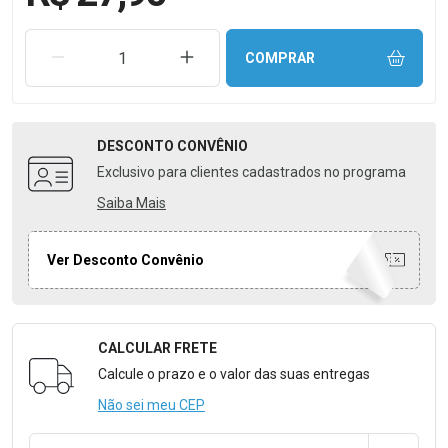
REMOVER UMA UNIDADE
AUMENTAR UMA UNIDADE
COMPRAR
DESCONTO
CONVÊNIO
Exclusivo para clientes cadastrados no programa
Saiba Mais
Ver Desconto Convênio
CALCULAR FRETE
Formulário para Calcular o Frete
Calcule o prazo e o valor das suas entregas
Não sei meu CEP