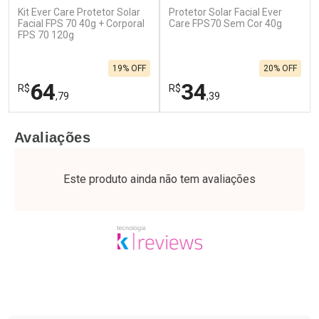
Kit Ever Care Protetor Solar
Protetor Solar Facial Ever
Facial FPS 70 40g + Corporal
Care FPS70 Sem Cor 40g
FPS 70 120g
19% OFF
20% OFF
64
34
R$
R$
,79
,39
FECHAR
F
FECHAR
F
Avaliações
Laboratório
Laboratório
Por Menos
Por Menos
Este produto ainda não tem avaliações