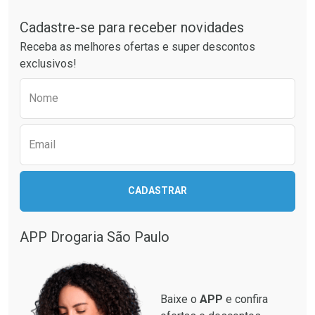
Tudo sobre a Drogaria São Paulo
Cadastre-se para receber novidades
Ativar Desconto
Ativar Desconto
Receba as melhores ofertas e super descontos
Comprar sem Desconto
Comprar sem Desconto
exclusivos!
Por R$ 64,79/cada
Por R$ 34,39/cada
Comprar sem Desconto
Comprar sem Desconto
Preencha o formulário abaixo para receber 
Por R$ 64,79/cada
Por R$ 34,39/cada
Nome
Email
CADASTRAR
APP Drogaria São Paulo
Baixe o
APP
e confira