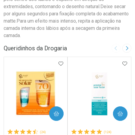
extremidades, contornando o desenho natural.Deixe secar
por alguns segundos para fixação completa do acabamento
matte.Para um efeito mais intenso, repita a aplicação na
camada interna dos lábios após a secagem da primeira
camada.
Queridinhos da Drogaria
Imagem A
Pró
ADICIONAR AOS FAVORITOS
ADIC
COMPRAR
COMPRAR
(24)
(124)