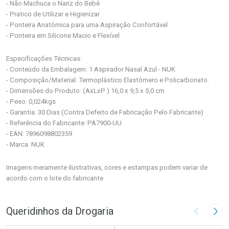
- Não Machuca o Nariz do Bebê
- Pratico de Utilizar e Higienizar
- Ponteira Anatômica para uma Aspiração Confortável
- Ponteira em Silicone Macio e Flexível
Especificações Técnicas:
- Conteúdo da Embalagem: 1 Aspirador Nasal Azul - NUK
- Composição/Material: Termoplástico Elastômero e Policarbonato.
- Dimensões do Produto: (AxLxP ) 16,0 x 9,5 x 5,0 cm
- Peso: 0,024kgs
- Garantia: 30 Dias (Contra Defeito de Fabricação Pelo Fabricante)
- Referência do Fabricante: PA7900-UU
- EAN: 7896098802359
- Marca: NUK
Imagens meramente ilustrativas, cores e estampas podem variar de
acordo com o lote do fabricante.
Queridinhos da Drogaria
Imagem A
Pró