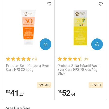
ADICIONAR AOS FAVORITOS
ADIC
COMPRAR
COMPRAR
(12)
(19)
Protetor Solar Corporal Ever
Protetor Solar Infantil Facial
Care FPS 30 200g
Ever Care FPS 70 Kids 12g
Stick
22% OFF
19% OFF
41
52
R$
R$
,27
,64
FECHAR
F
FECHAR
F
Avaliações