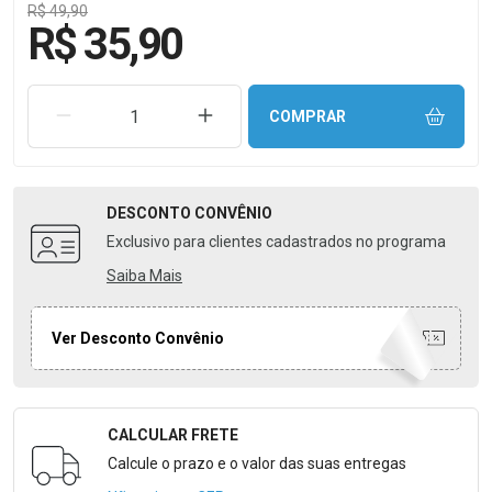
R$ 49,90
R$ 35,90
REMOVER UMA UNIDADE
AUMENTAR UMA UNIDADE
COMPRAR
DESCONTO
CONVÊNIO
Exclusivo para clientes cadastrados no programa
Saiba Mais
Ver Desconto Convênio
CALCULAR FRETE
Formulário para Calcular o Frete
Calcule o prazo e o valor das suas entregas