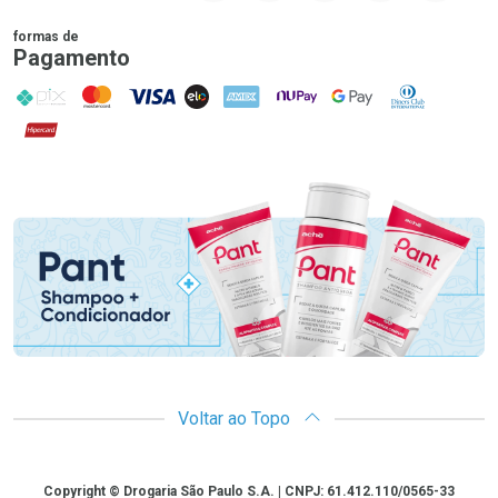
formas de
Pagamento
PIX
MasterCard
VISA
ELO
AMEX
NuPay
Google Pay
Diners Club
Hipercard
Promoção em Destaque
Voltar ao Topo
Copyright
Copyright © Drogaria São Paulo S.A. | CNPJ: 61.412.110/0565-33