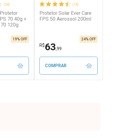
(24)
(14)
 Protetor
Protetor Solar Ever Care
FPS 70 40g +
FPS 50 Aerossol 200ml
 70 120g
19% OFF
24% OFF
63
R$
,99
COMPRAR
FECHAR
FECHAR
FECHAR
FECHAR
rio
Laboratório
os
Por Menos