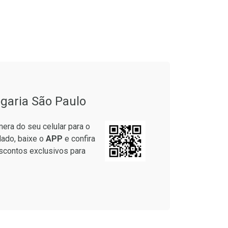
onto
Ativar Desconto
garia São Paulo
em Desconto
Comprar sem Desconto
em Desconto
Comprar sem Desconto
era do seu celular para o
9/cada
Por R$ 63,99/cada
9/cada
Por R$ 63,99/cada
lado, baixe o
APP
e confira
scontos exclusivos para