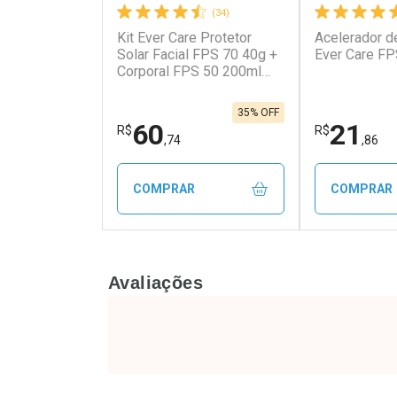
(34)
Kit Ever Care Protetor
Acelerador d
Solar Facial FPS 70 40g +
Ever Care F
Corporal FPS 50 200ml
Aerossol
35% OFF
60
21
R$
R$
,74
,86
COMPRAR
COMPRAR
FECHAR
FECHAR
Avaliações
Laboratório
Laborató
Por Menos
Por Men