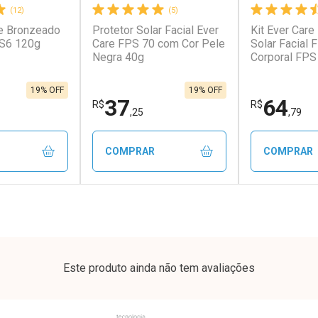
(12)
(5)
e Bronzeado
Protetor Solar Facial Ever
Kit Ever Care
PS6 120g
Care FPS 70 com Cor Pele
Solar Facial 
Negra 40g
Corporal FPS
19% OFF
19% OFF
37
64
R$
R$
,25
,79
COMPRAR
COMPRAR
FECHAR
FECHAR
FECHAR
FECHAR
rio
Laboratório
Laborató
os
Por Menos
Por Men
Este produto ainda não tem avaliações