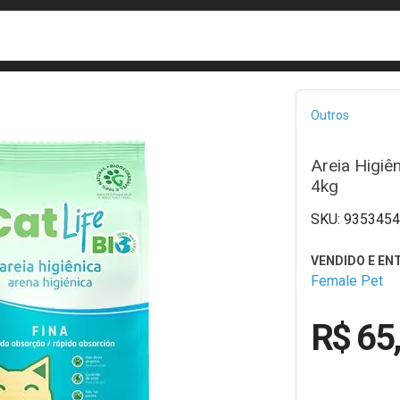
busca
isa?
Bread
Outros
Areia Higiên
4kg
9353454
Female Pet
R$ 65