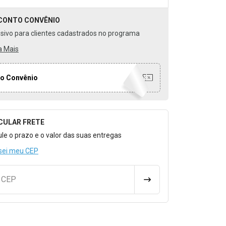
CONTO
CONVÊNIO
usivo para clientes cadastrados no programa
a Mais
o Convênio
CULAR FRETE
o para Calcular o Frete
ule o prazo e o valor das suas entregas
sei meu CEP
u CEP
CALCULAR FRETE