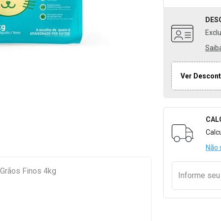
DES
Excl
Saib
Ver Descont
CAL
Formulári
Calc
Não 
- Grãos Finos 4kg
Informe se