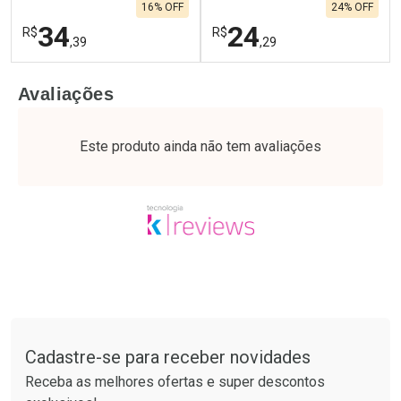
16% OFF
24% OFF
34
24
R$
R$
,39
,29
FECHAR
F
FECHAR
F
Avaliações
Laboratório
Laboratório
Por Menos
Por Menos
Este produto ainda não tem avaliações
Tudo sobre a Drogaria São Paulo
Cadastre-se para receber novidades
Ativar Desconto
Ativar Desconto
Receba as melhores ofertas e super descontos
Comprar sem Desconto
Comprar sem Desconto