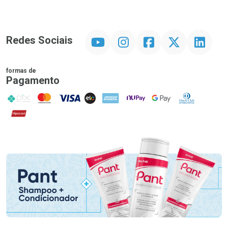
YouTube
Instagram
Facebook
Twitter
Linkedin
Redes Sociais
formas de
Pagamento
PIX
MasterCard
VISA
ELO
AMEX
NuPay
Google Pay
Diners Club
Hipercard
Promoção em Destaque