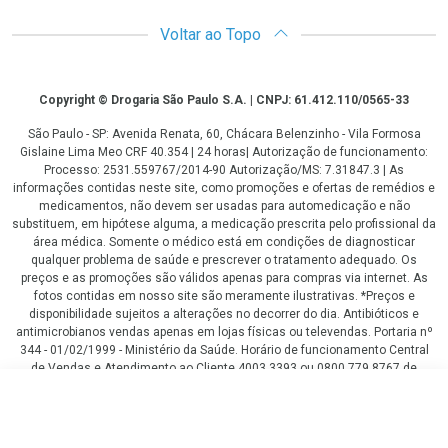
Voltar ao Topo
Copyright
Copyright © Drogaria São Paulo S.A. | CNPJ: 61.412.110/0565-33
São Paulo - SP: Avenida Renata, 60, Chácara Belenzinho - Vila Formosa
Gislaine Lima Meo CRF 40.354 | 24 horas| Autorização de funcionamento:
Processo: 2531.559767/2014-90 Autorização/MS: 7.31847.3 | As
informações contidas neste site, como promoções e ofertas de remédios e
medicamentos, não devem ser usadas para automedicação e não
substituem, em hipótese alguma, a medicação prescrita pelo profissional da
área médica. Somente o médico está em condições de diagnosticar
qualquer problema de saúde e prescrever o tratamento adequado. Os
preços e as promoções são válidos apenas para compras via internet. As
fotos contidas em nosso site são meramente ilustrativas. *Preços e
disponibilidade sujeitos a alterações no decorrer do dia. Antibióticos e
antimicrobianos vendas apenas em lojas físicas ou televendas. Portaria nº
344 - 01/02/1999 - Ministério da Saúde. Horário de funcionamento Central
de Vendas e Atendimento ao Cliente 4003 3393 ou 0800 779 8767 de
domingo a domingo das 08h00 às 20h00.
R$ 149,90
LGPD Aceite os Cookies
COMPRAR
ou
2
x
de
R$ 74,95