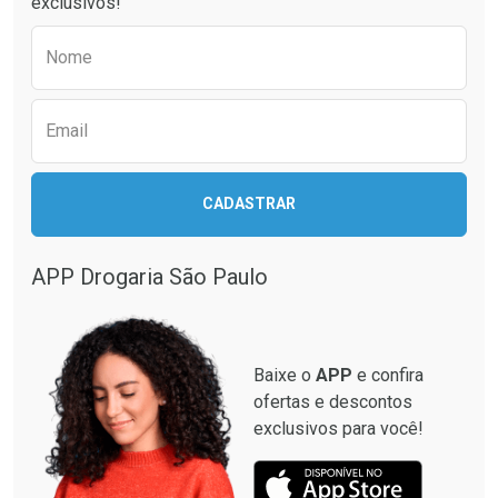
exclusivos!
Por R$ 34,39/cada
Por R$ 24,29/cada
Comprar sem Desconto
Comprar sem Desconto
Preencha o formulário abaixo para receber 
Por R$ 34,39/cada
Por R$ 24,29/cada
Nome
Email
CADASTRAR
APP Drogaria São Paulo
Baixe o
APP
e confira
ofertas e descontos
exclusivos para você!