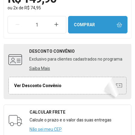
ou
2
x
de
R$ 74,95
REMOVER UMA UNIDADE
AUMENTAR UMA UNIDADE
COMPRAR
DESCONTO
CONVÊNIO
Exclusivo para clientes cadastrados no programa
Saiba Mais
Ver Desconto Convênio
CALCULAR FRETE
Formulário para Calcular o Frete
Calcule o prazo e o valor das suas entregas
Não sei meu CEP