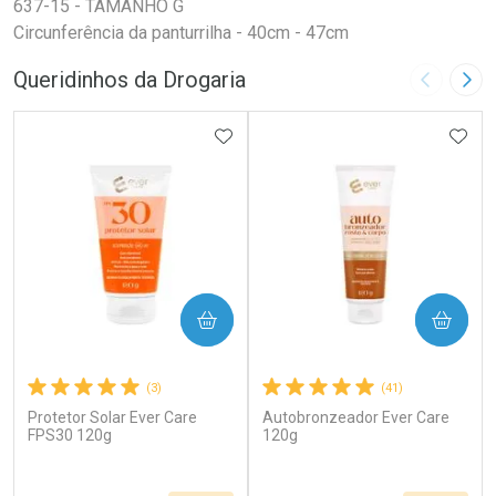
637-15 - TAMANHO G
Circunferência da panturrilha - 40cm - 47cm
Queridinhos da Drogaria
Imagem A
Pró
ADICIONAR AOS FAVORITOS
ADIC
COMPRAR
COMPRAR
(3)
(41)
Protetor Solar Ever Care
Autobronzeador Ever Care
FPS30 120g
120g