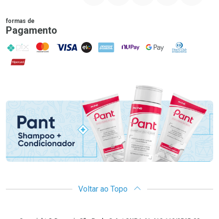
formas de
Pagamento
PIX
MasterCard
VISA
ELO
AMEX
NuPay
Google Pay
Diners Club
Hipercard
Promoção em Destaque
Voltar ao Topo