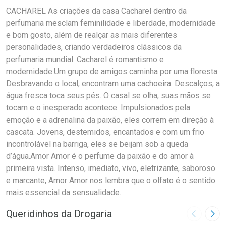
CACHAREL As criações da casa Cacharel dentro da
perfumaria mesclam feminilidade e liberdade, modernidade
e bom gosto, além de realçar as mais diferentes
personalidades, criando verdadeiros clássicos da
perfumaria mundial. Cacharel é romantismo e
modernidade.Um grupo de amigos caminha por uma floresta.
Desbravando o local, encontram uma cachoeira. Descalços, a
água fresca toca seus pés. O casal se olha, suas mãos se
tocam e o inesperado acontece. Impulsionados pela
emoção e a adrenalina da paixão, eles correm em direção à
cascata. Jovens, destemidos, encantados e com um frio
incontrolável na barriga, eles se beijam sob a queda
d’água.Amor Amor é o perfume da paixão e do amor à
primeira vista. Intenso, imediato, vivo, eletrizante, saboroso
e marcante, Amor Amor nos lembra que o olfato é o sentido
mais essencial da sensualidade.
Queridinhos da Drogaria
Imagem A
Pró