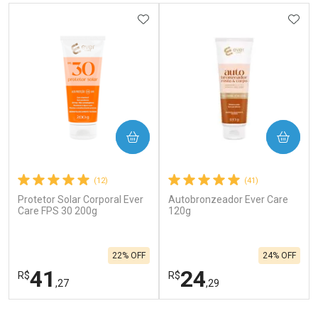
ADICIONAR AOS FAVORITOS
ADIC
COMPRAR
COMPRAR
(12)
(41)
Protetor Solar Corporal Ever
Autobronzeador Ever Care
Care FPS 30 200g
120g
22% OFF
24% OFF
41
24
R$
R$
,27
,29
FECHAR
F
FECHAR
F