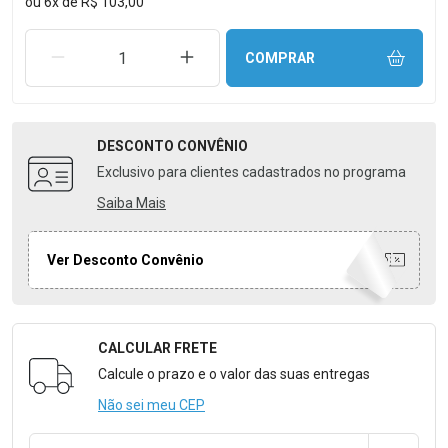
ou
6
x
de
R$ 103,00
REMOVER UMA UNIDADE
AUMENTAR UMA UNIDADE
COMPRAR
DESCONTO
CONVÊNIO
Exclusivo para clientes cadastrados no programa
Saiba Mais
Ver Desconto Convênio
CALCULAR FRETE
Formulário para Calcular o Frete
Calcule o prazo e o valor das suas entregas
Não sei meu CEP