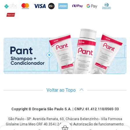
PIX
MasterCard
VISA
ELO
AMEX
NuPay
Google Pay
Diners Club
Hipercard
Promoção em Destaque
Voltar ao Topo
Copyright
Copyright © Drogaria São Paulo S.A. | CNPJ: 61.412.110/0565-33
São Paulo - SP: Avenida Renata, 60, Chácara Belenzinho - Vila Formosa
Gislaine Lima Meo CRF 40.354 | 24 horas| Autorização de funcionamento:
Processo: 2531.559767/2014-90 Autorização/MS: 7.31847.3 | As