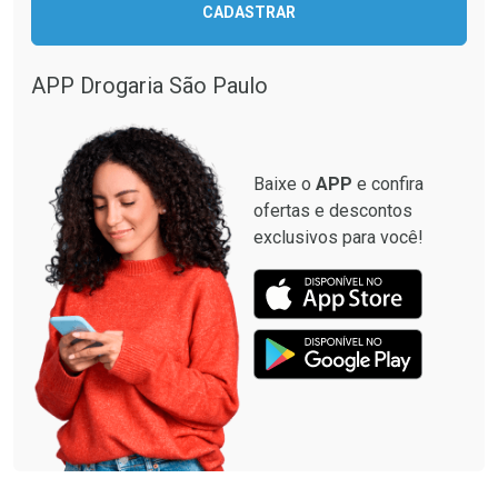
CADASTRAR
Comprar sem Desconto
Comprar sem Desconto
Comprar sem Desconto
Comprar sem Desconto
Por R$ 28,40/cada
Por R$ 33,15/cada
Por R$ 28,40/cada
Por R$ 33,15/cada
APP Drogaria São Paulo
Baixe o
APP
e confira
ofertas e descontos
exclusivos para você!