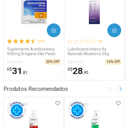
COMPRAR
COMPRAR
(376)
(0)
Suplemento Acetilcisteína
Lubrificante Íntimo Ky
600mg Drogaria São Paulo
Naturals Blueberry 50g
16 Sachês
20% OFF
10% OFF
R$ 39,99
R$ 31,59
31
28
R$
R$
,81
,40
FECHAR
FECHAR
FEC
FEC
Produtos Recomendados
Imagem A
Pró
Laboratório
Laboratório
Por Menos
Por Menos
ADICIONAR AOS FAVORITOS
ADIC
Patrocinado
Patrocinado