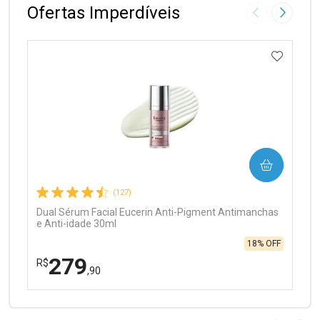
Ofertas Imperdíveis
Imagem Anter
Próxima
ADICIO
Ativar Desconto
COMPRAR
Comprar sem Desconto
Comprar sem Desconto
Por R$ 97,90/cada
Por R$ 97,90/cada
(127)
Dual Sérum Facial Eucerin Anti-Pigment Antimanchas
e Anti-idade 30ml
18% OFF
279
R$
,90
FECHAR
FECHAR