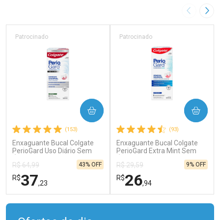
Imagem A
Pró
Patrocinado
Patrocinado
COMPRAR
COMPRAR
(153)
(93)
Enxaguante Bucal Colgate
Enxaguante Bucal Colgate
PerioGard Uso Diário Sem
PerioGard Extra Mint Sem
Álcool 500ml
Álcool 250ml
43% OFF
9% OFF
R$ 64,99
R$ 29,59
37
26
R$
R$
,23
,94
FECHAR
FECHAR
FEC
FEC
Laboratório
Laboratório