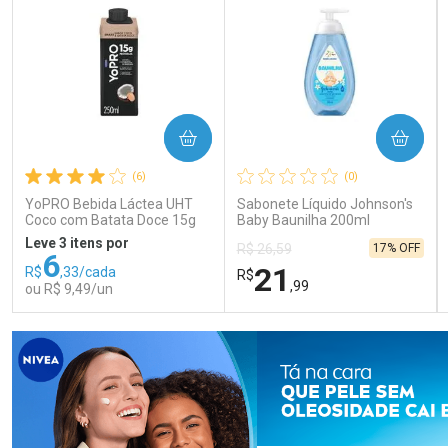
COMPRAR
COMPRAR
(6)
(0)
YoPRO Bebida Láctea UHT
Sabonete Líquido Johnson's
Coco com Batata Doce 15g
Baby Baunilha 200ml
de proteínas 250ml
Leve 3 itens por
17% OFF
R$ 26,59
6
21
R$
,33/cada
R$
,99
ou R$ 9,49/un
FECHAR
FECHAR
FEC
FEC
Laboratório
Laboratório
Por Menos
Por Menos