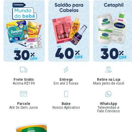
Benefícios
Frete Grátis
Entrega
Retire na Loja
Acima R$199
Em até 2 horas
Mais perto de você
Parcele
Baixe
WhatsApp
Até 3x Sem Juros
Nosso Aplicativo
Televendas e
Fale Conosco