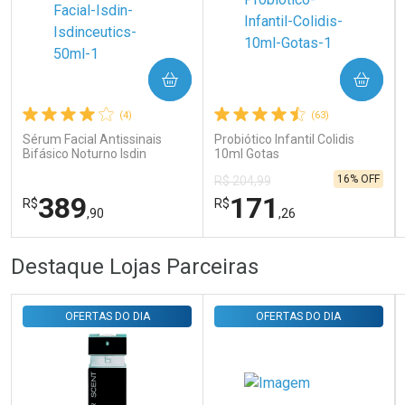
Ativar Desconto
COMPRAR
COMPRAR
Comprar sem Desconto
Comprar sem Desconto
Por R$ 31,35/cada
Por R$ 31,35/cada
(4)
(63)
Sérum Facial Antissinais
Probiótico Infantil Colidis
Bifásico Noturno Isdin
10ml Gotas
Isdinceutics Retinal com
16% OFF
R$ 204,99
Retinaldeído 50ml
389
171
R$
R$
,90
,26
FECHAR
FECHAR
FEC
FEC
Destaque Lojas Parceiras
Laboratório
Laboratório
Por Menos
Por Menos
OFERTAS DO DIA
OFERTAS DO DIA