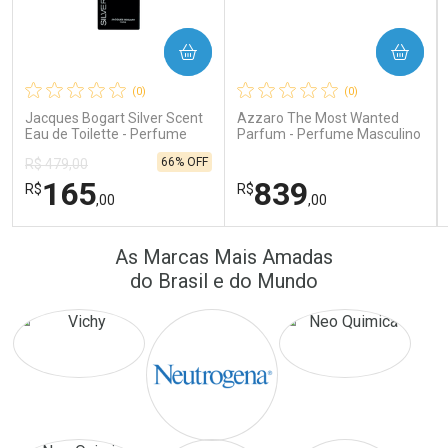
COMPRAR
COMPRAR
Ativar Desconto
Ativar Desconto
(0)
(0)
Comprar sem Desconto
Comprar sem Desconto
Comprar sem Desconto
Comprar sem Desconto
Jacques Bogart Silver Scent
Azzaro The Most Wanted
Por R$ 389,90/cada
Por R$ 171,26/cada
Por R$ 389,90/cada
Por R$ 171,26/cada
Eau de Toilette - Perfume
Parfum - Perfume Masculino
Masculino
66% OFF
R$ 479,00
165
839
R$
R$
,00
,00
FECHAR
FECHAR
FEC
FEC
As Marcas Mais Amadas
Laboratório
Laboratório
Por Menos
Por Menos
do Brasil e do Mundo