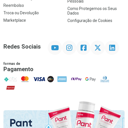
Pessoais
Reembolso
Como Protegemos os Seus
Troca ou Devolução
Dados
Marketplace
Configuração de Cookies
YouTube
Instagram
Facebook
Twitter
Linkedin
Redes Sociais
formas de
Pagamento
PIX
MasterCard
VISA
ELO
AMEX
NuPay
Google Pay
Diners Club
Hipercard
Promoção em Destaque