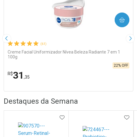
COMPRAR
Imagem Anterior
Pró
(61)
Creme Facial Uniformizador Nívea Beleza Radiante 7 em 1
100g
22% OFF
31
R$
,35
R
R
FECHA
FECHA
Laboratório
Por Menos
Destaques da Semana
ADICIONAR AOS FAVORITOS
ADIC