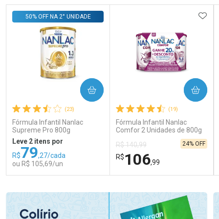
ADIC
50% OFF NA 2° UNIDADE
COMPRAR
COMPRAR
(23)
(19)
Fórmula Infantil Nanlac
Fórmula Infantil Nanlac
Supreme Pro 800g
Comfor 2 Unidades de 800g
Leve 2 itens por
24% OFF
R$ 140,99
79
106
R$
,27/cada
R$
,99
ou R$ 105,69/un
FECHAR
FECHAR
FEC
FEC
Laboratório
Laboratório
Por Menos
Por Menos