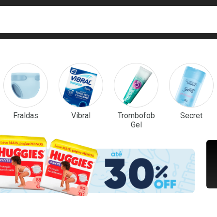
ca
isa?
em Destaque
Fraldas
Vibral
Trombofob
Secret
Gel