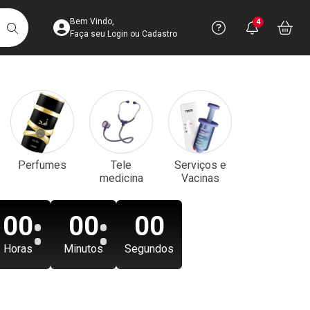
Acesse sua Conta
Precisa de aju
Notificaç
Acess
Bem Vindo,
4
Você po
notifica
Vo
it
BUSCAR
Ver Recursos 
Faça seu Login ou Cadastro
Atendimento ao 
Central de Ajud
Televendas
Perfumes
Tele
Serviços e
4003-3393
medicina
Vacinas
00
00
00
Horas
Minutos
Segundos