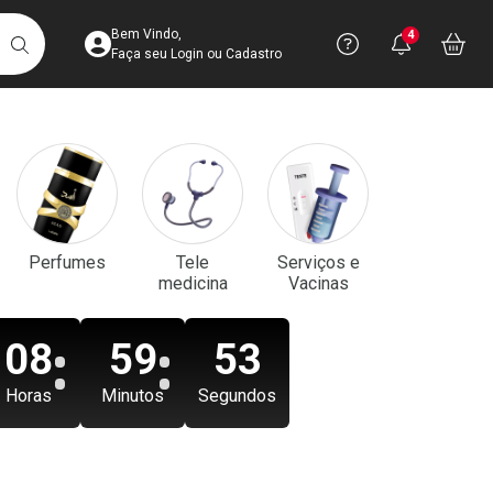
Acesse sua Conta
Precisa de aju
Notificaç
Acess
Bem Vindo,
4
Você po
notifica
Vo
it
BUSCAR
Ver Recursos 
Faça seu Login ou Cadastro
Atendimento ao 
Central de Ajud
Televendas
Perfumes
Tele
Serviços e
4003-3393
medicina
Vacinas
08
59
51
Horas
Minutos
Segundos