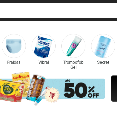
ca
isa?
em Destaque
Fraldas
Vibral
Trombofob
Secret
Gel