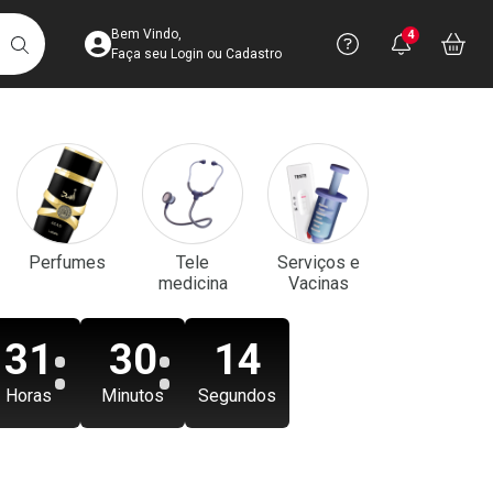
Acesse sua Conta
Precisa de aju
Notificaç
Acess
Bem Vindo,
4
Você po
notifica
Vo
it
BUSCAR
Ver Recursos 
Faça seu Login ou Cadastro
Atendimento ao 
Central de Ajud
Televendas
Perfumes
Tele
Serviços e
4003-3393
medicina
Vacinas
31
30
12
Horas
Minutos
Segundos