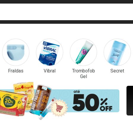
ca
isa?
em Destaque
Fraldas
Vibral
Trombofob
Secret
Gel