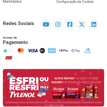
Marketplace
Configuração de Cookies
YouTube
Instagram
Facebook
Twitter
Linkedin
Redes Sociais
formas de
Pagamento
PIX
MasterCard
VISA
ELO
AMEX
NuPay
Google Pay
Diners Club
Hipercard
Promoção em Destaque