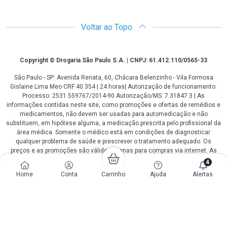
Voltar ao Topo
Copyright
Copyright © Drogaria São Paulo S.A. | CNPJ: 61.412.110/0565-33
São Paulo - SP: Avenida Renata, 60, Chácara Belenzinho - Vila Formosa
Gislaine Lima Meo CRF 40.354 | 24 horas| Autorização de funcionamento:
Processo: 2531.559767/2014-90 Autorização/MS: 7.31847.3 | As
informações contidas neste site, como promoções e ofertas de remédios e
medicamentos, não devem ser usadas para automedicação e não
substituem, em hipótese alguma, a medicação prescrita pelo profissional da
área médica. Somente o médico está em condições de diagnosticar
qualquer problema de saúde e prescrever o tratamento adequado. Os
preços e as promoções são válidos apenas para compras via internet. As
fotos contidas em nosso site são meramente ilustrativas. *Preços e
4
disponibilidade sujeitos a alterações no decorrer do dia. Antibióticos e
Home
Conta
Carrinho
Ajuda
Alertas
antimicrobianos vendas apenas em lojas físicas ou televendas. Portaria nº
344 - 01/02/1999 - Ministério da Saúde. Horário de funcionamento Central
de Vendas e Atendimento ao Cliente 4003 3393 ou 0800 779 8767 de
domingo a domingo das 08h00 às 20h00.
LGPD Aceite os Cookies