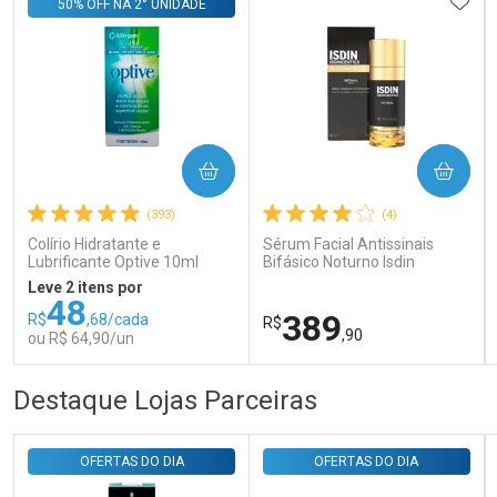
ADIC
50% OFF NA 2° UNIDADE
Ativar Desconto
COMPRAR
COMPRAR
(393)
(4)
Comprar sem Desconto
Comprar sem Desconto
Por R$ 143,94/cada
Por R$ 143,94/cada
Colírio Hidratante e
Sérum Facial Antissinais
Lubrificante Optive 10ml
Bifásico Noturno Isdin
Isdinceutics Retinal com
Leve 2 itens por
Retinaldeído 50ml
48
389
R$
,68/cada
R$
,90
ou R$ 64,90/un
FECHAR
FECHAR
FEC
FEC
Destaque Lojas Parceiras
Laboratório
Laboratório
Por Menos
Por Menos
OFERTAS DO DIA
OFERTAS DO DIA