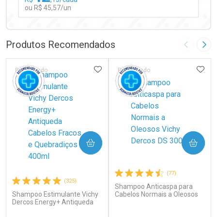
ou R$ 45,57/un
FECHAR
FECHAR
Laboratório
Por Menos
Produtos Recomendados
Imagem A
Pró
ADICIONAR AOS FAVORITOS
ADIC
Patrocinado
Patrocinado
Ativar Desconto
COMPRAR
COMPRAR
Comprar sem Desconto
Comprar sem Desconto
Por R$ 45,57/cada
Por R$ 45,57/cada
(77)
(325)
Shampoo Anticaspa para
Shampoo Estimulante Vichy
Cabelos Normais a Oleosos
Dercos Energy+ Antiqueda
Vichy Dercos DS 300g
Cabelos Fracos e