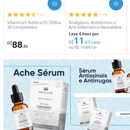
COMPRAR
COMPRAR
(17)
(148)
Vitamina D Addera D3 2000ui
Analgésico, Antitérmico e
30 Comprimidos
Anti-inflamatório Neosaldina
30mg + 300mg + 30mg 10
Leve 4 itens por
Drágeas
11
88
R$
,87/cada
R$
,86
ou R$ 14,84/un
FECHAR
FECHAR
FEC
FEC
Laboratório
Laboratório
Por Menos
Por Menos
Ativar Desconto
Ativar Desconto