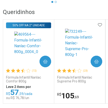
Queridinhos
ADIC
50% OFF NA 2° UNIDADE
COMPRAR
COMPRAR
(72)
(23)
Fórmula Infantil Nanlac
Fórmula Infantil Nanlac
Comfor 800g
Supreme Pro 800g
Leve 2 itens por
57
105
R$
,59/cada
R$
,69
ou R$ 76,78/un