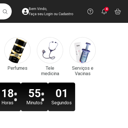
Acesse sua Conta
Precisa de aju
Notificaç
Acess
Bem Vindo,
4
Você po
notifica
Vo
it
BUSCAR
Ver Recursos 
Faça seu Login ou Cadastro
Atendimento ao 
Central de Ajud
Televendas
Perfumes
Tele
Serviços e
4003-3393
medicina
Vacinas
18
55
00
Horas
Minutos
Segundos