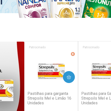
Patrocinado
Patrocinado
Medicamento De Refer
COMPRAR
COM
(342)
(3
Pastilhas para garganta
Pastilhas para G
Strepsils Mel e Limão 16
Strepsils Mel e 
Unidades
Unidades