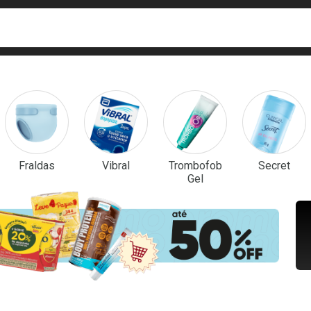
ca
isa?
em Destaque
Fraldas
Vibral
Trombofob
Secret
Gel