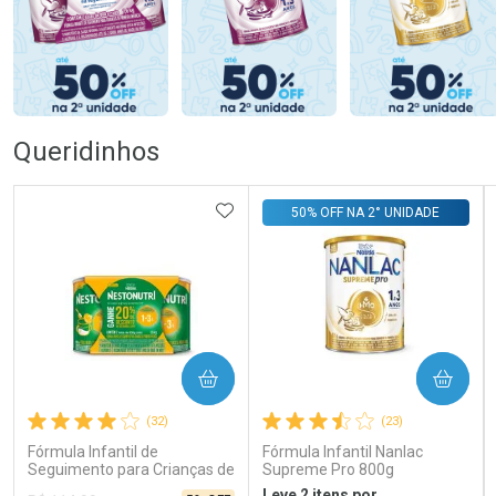
Queridinhos
ADICIONAR AOS FAVORITOS
50% OFF NA 2° UNIDADE
COMPRAR
COMPRAR
(32)
(23)
Fórmula Infantil de
Fórmula Infantil Nanlac
Seguimento para Crianças de
Supreme Pro 800g
Primeira Infância Nestonutri
Leve 2 itens por