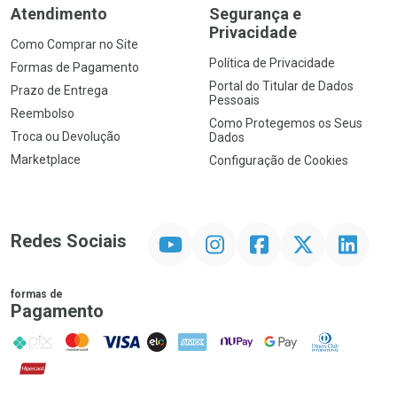
Atendimento
Segurança e
Privacidade
Como Comprar no Site
Política de Privacidade
Formas de Pagamento
Portal do Titular de Dados
Prazo de Entrega
Pessoais
Reembolso
Como Protegemos os Seus
Troca ou Devolução
Dados
Marketplace
Configuração de Cookies
YouTube
Instagram
Facebook
Twitter
Linkedin
Redes Sociais
formas de
Pagamento
PIX
MasterCard
VISA
ELO
AMEX
NuPay
Google Pay
Diners Club
Hipercard