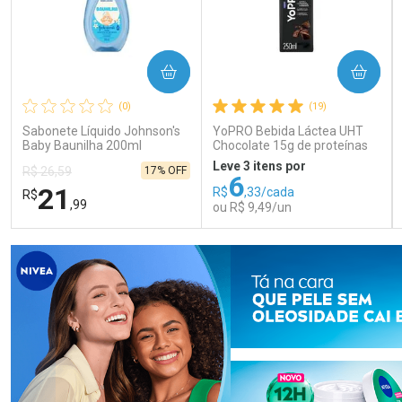
COMPRAR
COMPRAR
(0)
(19)
Sabonete Líquido Johnson's
YoPRO Bebida Láctea UHT
Baby Baunilha 200ml
Chocolate 15g de proteínas
250ml
Leve 3 itens por
17% OFF
R$ 26,59
6
21
R$
,33/cada
R$
,99
ou R$ 9,49/un
FECHAR
FECHAR
FEC
FEC
Laboratório
Laboratório
Por Menos
Por Menos