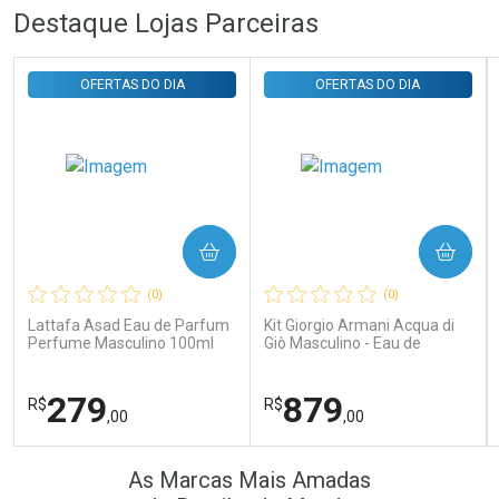
FECHAR
FECHAR
FEC
FEC
Destaque Lojas Parceiras
Laboratório
Laboratório
Por Menos
Por Menos
OFERTAS DO DIA
OFERTAS DO DIA
COMPRAR
COMPRAR
Ativar Desconto
Ativar Desconto
(0)
(0)
Comprar sem Desconto
Comprar sem Desconto
Comprar sem Desconto
Comprar sem Desconto
Lattafa Asad Eau de Parfum
Kit Giorgio Armani Acqua di
Por R$ 22,33/cada
Por R$ 41,57/cada
Por R$ 22,33/cada
Por R$ 41,57/cada
Perfume Masculino 100ml
Giò Masculino - Eau de
Toilette 100ml + Gel de
Banho 75ml
279
879
R$
R$
,00
,00
FECHAR
FECHAR
FEC
FEC
As Marcas Mais Amadas