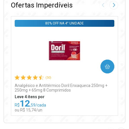
Ofertas Imperdíveis
Imagem Anter
Próxima
80% OFF NA 4° UNIDADE
Ativar Desconto
COMPRAR
Comprar sem Desconto
Comprar sem Desconto
Por R$ 97,90/cada
Por R$ 97,90/cada
(50)
Analgésico e Antitérmico Doril Enxaqueca 250mg +
250mg + 65mg 8 Comprimidos
Leve 4 itens por
12
R$
,59/cada
ou R$ 15,74/un
FECHAR
FECHAR