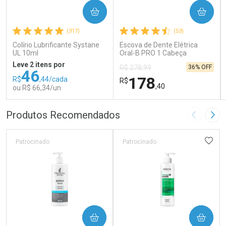
COMPRAR
COMPRAR
(317)
(53)
Colírio Lubrificante Systane
Escova de Dente Elétrica
UL 10ml
Oral-B PRO 1 Cabeça
Redonda Recarregável 1
Leve 2 itens por
36% OFF
R$ 278,99
Unidade
46
178
R$
,44/cada
R$
,40
ou R$ 66,34/un
FECHAR
FECHAR
FEC
FEC
Produtos Recomendados
Imagem A
Pró
Laboratório
Laboratório
Por Menos
Por Menos
ADIC
Patrocinado
Patrocinado
COMPRAR
COMPRAR
Ativar Desconto
Ativar Desconto