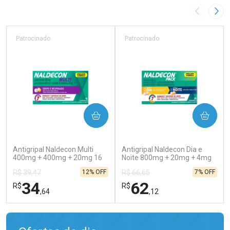
Imagem A
Pró
Patrocinado
Patrocinado
COMPRAR
COMPRAR
(129)
(138)
Antigripal Naldecon Multi
Antigripal Naldecon Dia e
400mg + 400mg + 20mg 16
Noite 800mg + 20mg + 4mg
Comprimidos
24 comprimidos
12% OFF
7% OFF
R$ 39,47
R$ 66,65
34
62
R$
R$
,64
,12
FECHAR
FECHAR
FEC
FEC
Laboratório
Laboratório