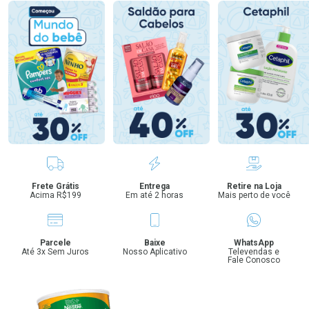
Benefícios
Frete Grátis
Entrega
Retire na Loja
Acima R$199
Em até 2 horas
Mais perto de você
Parcele
Baixe
WhatsApp
Até 3x Sem Juros
Nosso Aplicativo
Televendas e
Fale Conosco