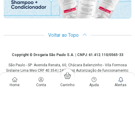
Voltar ao Topo
Copyright
Copyright © Drogaria São Paulo S.A. | CNPJ: 61.412.110/0565-33
São Paulo - SP: Avenida Renata, 60, Chácara Belenzinho - Vila Formosa
Gislaine Lima Meo CRF 40.354 | 24 horas| Autorização de funcionamento:
Processo: 2531.559767/2014-90 Autorização/MS: 7.31847.3 | As
informações contidas neste site, como promoções e ofertas de remédios e
Home
Conta
Carrinho
Ajuda
Alertas
medicamentos, não devem ser usadas para automedicação e não
substituem, em hipótese alguma, a medicação prescrita pelo profissional da
área médica. Somente o médico está em condições de diagnosticar
qualquer problema de saúde e prescrever o tratamento adequado. Os
preços e as promoções são válidos apenas para compras via internet. As
fotos contidas em nosso site são meramente ilustrativas. *Preços e
disponibilidade sujeitos a alterações no decorrer do dia. Antibióticos e
antimicrobianos vendas apenas em lojas físicas ou televendas. Portaria nº
344 - 01/02/1999 - Ministério da Saúde. Horário de funcionamento Central