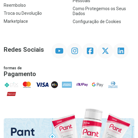
Pessoais
Reembolso
Como Protegemos os Seus
Troca ou Devolução
Dados
Marketplace
Configuração de Cookies
YouTube
Instagram
Facebook
Twitter
Linkedin
Redes Sociais
formas de
Pagamento
PIX
MasterCard
VISA
ELO
AMEX
NuPay
Google Pay
Diners Club
Hipercard
Promoção em Destaque