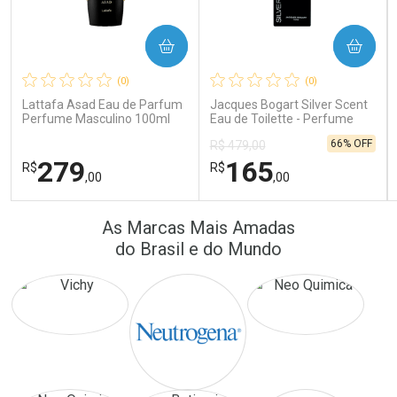
COMPRAR
COMPRAR
Ativar Desconto
Ativar Desconto
(0)
(0)
Comprar sem Desconto
Comprar sem Desconto
Comprar sem Desconto
Comprar sem Desconto
Lattafa Asad Eau de Parfum
Jacques Bogart Silver Scent
Por R$ 24,10/cada
Por R$ 41,57/cada
Por R$ 24,10/cada
Por R$ 41,57/cada
Perfume Masculino 100ml
Eau de Toilette - Perfume
Masculino
66% OFF
R$ 479,00
279
165
R$
R$
,00
,00
FECHAR
FECHAR
FEC
FEC
As Marcas Mais Amadas
Laboratório
Laboratório
Por Menos
Por Menos
do Brasil e do Mundo