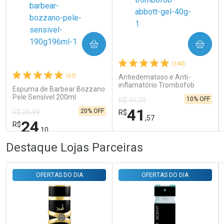
COMPRAR
COMPRAR
Ativar Desconto
(140)
(67)
Antiedematoso e Anti-
Comprar sem Desconto
Comprar sem Desconto
inflamatório Trombofob
Por R$ 29,30/cada
Por R$ 29,30/cada
Espuma de Barbear Bozzano
200U/g 40g
Pele Sensível 200ml
10% OFF
R$ 46,30
41
20% OFF
R$ 29,99
R$
,57
24
R$
,10
FECHAR
FECHAR
FEC
FEC
Destaque Lojas Parceiras
Laboratório
Laboratório
Por Menos
Por Menos
OFERTAS DO DIA
OFERTAS DO DIA