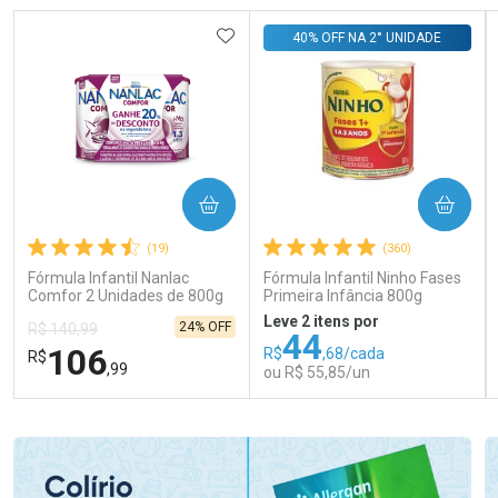
ADICIONAR AOS FAVORITOS
40% OFF NA 2° UNIDADE
COMPRAR
COMPRAR
(19)
(360)
Fórmula Infantil Nanlac
Fórmula Infantil Ninho Fases
Comfor 2 Unidades de 800g
Primeira Infância 800g
Leve 2 itens por
24% OFF
R$ 140,99
44
106
R$
,68/cada
R$
,99
ou R$ 55,85/un
FECHAR
FECHAR
FEC
FEC
Laboratório
Laboratório
Por Menos
Por Menos