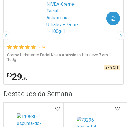
COMPRAR
Imagem Anterior
Pró
(215)
Creme Hidratante Facial Nivea Antissinais Ultraleve 7 em 1
100g
27% OFF
29
R$
,30
R
R
FECHA
FECHA
Destaques da Semana
Laboratório
Por Menos
ADICIONAR AOS FAVORITOS
ADIC