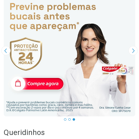
Imagem Anterior
Pr
…
Queridinhos