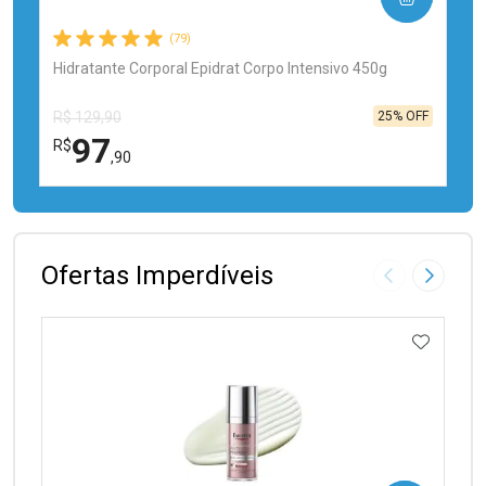
(79)
Hidratante Corporal Epidrat Corpo Intensivo 450g
25% OFF
R$ 129,90
97
R$
,90
FECHAR
FECHAR
Laboratório
Por Menos
Ofertas Imperdíveis
Imagem Anter
Próxima
ADICIO
Ativar Desconto