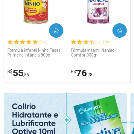
COMPRAR
COMPRAR
(360)
(72)
Fórmula Infantil Ninho Fases
Fórmula Infantil Nanlac
Primeira Infância 800g
Comfor 800g
55
76
R$
R$
,85
,78
FECHAR
FECHAR
FEC
FEC
Laboratório
Laboratório
Por Menos
Por Menos