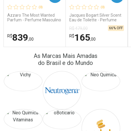
(0)
(0)
Comprar sem Desconto
Comprar sem Desconto
Comprar sem Desconto
Comprar sem Desconto
Azzaro The Most Wanted
Jacques Bogart Silver Scent
Por R$ 64,90/cada
Por R$ 41,57/cada
Por R$ 64,90/cada
Por R$ 41,57/cada
Parfum - Perfume Masculino
Eau de Toilette - Perfume
Masculino
66% OFF
R$ 479,00
839
165
R$
R$
,00
,00
FECHAR
FECHAR
FEC
FEC
As Marcas Mais Amadas
Laboratório
Laboratório
Por Menos
Por Menos
do Brasil e do Mundo
Ativar Desconto
Ativar Desconto