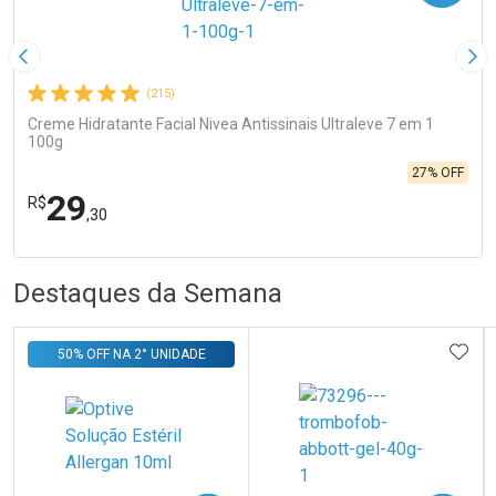
Imagem Anterior
Pró
(215)
Creme Hidratante Facial Nivea Antissinais Ultraleve 7 em 1
100g
27% OFF
29
R$
,30
R
R
FECHA
FECHA
Destaques da Semana
Laboratório
Por Menos
ADIC
50% OFF NA 2° UNIDADE