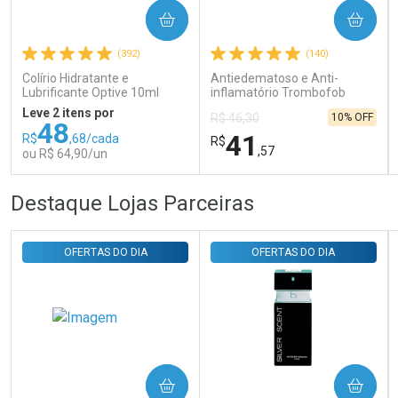
Ativar Desconto
COMPRAR
COMPRAR
(392)
(140)
Comprar sem Desconto
Comprar sem Desconto
Colírio Hidratante e
Antiedematoso e Anti-
Por R$ 29,30/cada
Por R$ 29,30/cada
Lubrificante Optive 10ml
inflamatório Trombofob
200U/g 40g
Leve 2 itens por
10% OFF
R$ 46,30
48
41
R$
,68/cada
R$
,57
ou R$ 64,90/un
FECHAR
FECHAR
FEC
FEC
Destaque Lojas Parceiras
Laboratório
Laboratório
Por Menos
Por Menos
OFERTAS DO DIA
OFERTAS DO DIA
COMPRAR
COMPRAR
Ativar Desconto
Ativar Desconto