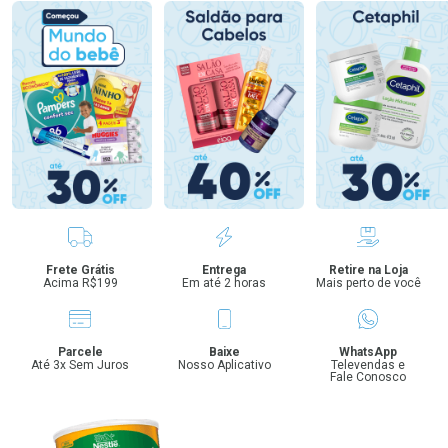
Benefícios
Frete Grátis
Entrega
Retire na Loja
Acima R$199
Em até 2 horas
Mais perto de você
Parcele
Baixe
WhatsApp
Até 3x Sem Juros
Nosso Aplicativo
Televendas e
Fale Conosco