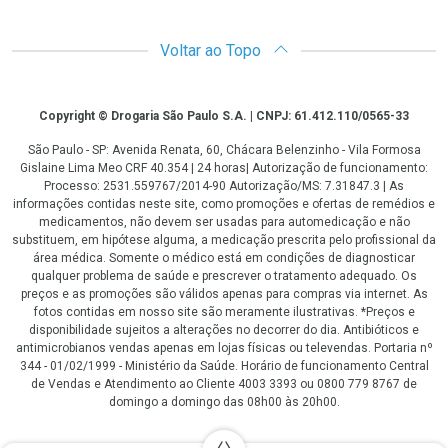
Voltar ao Topo
Copyright
Copyright © Drogaria São Paulo S.A. | CNPJ: 61.412.110/0565-33
São Paulo - SP: Avenida Renata, 60, Chácara Belenzinho - Vila Formosa
Gislaine Lima Meo CRF 40.354 | 24 horas| Autorização de funcionamento:
Processo: 2531.559767/2014-90 Autorização/MS: 7.31847.3 | As
informações contidas neste site, como promoções e ofertas de remédios e
medicamentos, não devem ser usadas para automedicação e não
substituem, em hipótese alguma, a medicação prescrita pelo profissional da
área médica. Somente o médico está em condições de diagnosticar
qualquer problema de saúde e prescrever o tratamento adequado. Os
preços e as promoções são válidos apenas para compras via internet. As
fotos contidas em nosso site são meramente ilustrativas. *Preços e
disponibilidade sujeitos a alterações no decorrer do dia. Antibióticos e
antimicrobianos vendas apenas em lojas físicas ou televendas. Portaria nº
344 - 01/02/1999 - Ministério da Saúde. Horário de funcionamento Central
de Vendas e Atendimento ao Cliente 4003 3393 ou 0800 779 8767 de
domingo a domingo das 08h00 às 20h00.
LGPD Aceite os Cookies