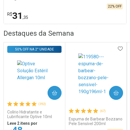
22% OFF
31
R$
,35
R
R
FECHA
FECHA
Destaques da Semana
Laboratório
Por Menos
ADIC
50% OFF NA 2° UNIDADE
COMPRAR
COMPRAR
Ativar Desconto
(392)
(67)
Colírio Hidratante e
Lubrificante Optive 10ml
Comprar sem Desconto
Comprar sem Desconto
Espuma de Barbear Bozzano
Por R$ 31,35/cada
Por R$ 31,35/cada
Leve 2 itens por
Pele Sensível 200ml
48