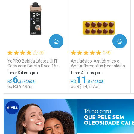
COMPRAR
COMPRAR
(6)
(148)
YoPRO Bebida Láctea UHT
Analgésico, Antitérmico e
Coco com Batata Doce 15g
Anti-inflamatório Neosaldina
de proteínas 250ml
30mg + 300mg + 30mg 10
Leve 3 itens por
Leve 4 itens por
Drágeas
6
11
R$
,33/cada
R$
,87/cada
ou R$ 9,49/un
ou R$ 14,84/un
FECHAR
FECHAR
FEC
FEC
Laboratório
Laboratório
Por Menos
Por Menos