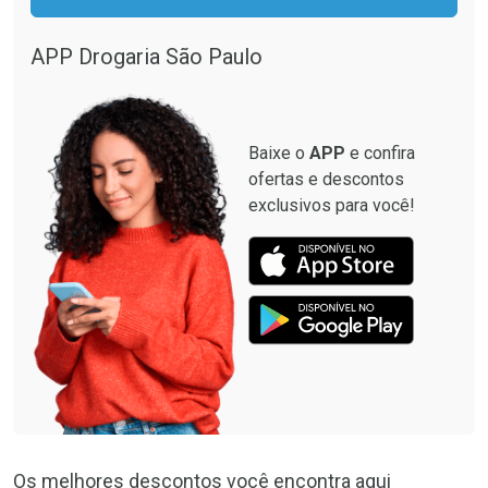
Por R$ 137,94/cada
Por R$ 33,15/cada
Por R$ 137,94/cada
Por R$ 33,15/cada
APP Drogaria São Paulo
Baixe o
APP
e confira
ofertas e descontos
exclusivos para você!
Os melhores descontos você encontra aqui