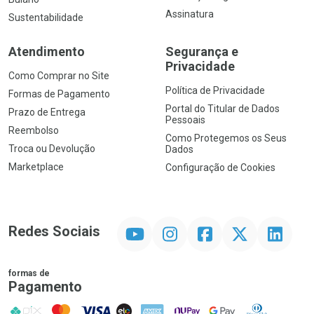
Assinatura
Sustentabilidade
Atendimento
Segurança e
Privacidade
Como Comprar no Site
Política de Privacidade
Formas de Pagamento
Portal do Titular de Dados
Prazo de Entrega
Pessoais
Reembolso
Como Protegemos os Seus
Troca ou Devolução
Dados
Marketplace
Configuração de Cookies
YouTube
Instagram
Facebook
Twitter
Linkedin
Redes Sociais
formas de
Pagamento
PIX
MasterCard
VISA
ELO
AMEX
NuPay
Google Pay
Diners Club