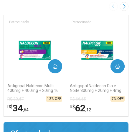
Imagem A
Pró
Patrocinado
Patrocinado
COMPRAR
COMPRAR
(129)
(138)
Antigripal Naldecon Multi
Antigripal Naldecon Dia e
400mg + 400mg + 20mg 16
Noite 800mg + 20mg + 4mg
Comprimidos
24 comprimidos
12% OFF
7% OFF
R$ 39,47
R$ 66,65
34
62
R$
R$
,64
,12
FECHAR
FECHAR
FEC
FEC
Laboratório
Laboratório