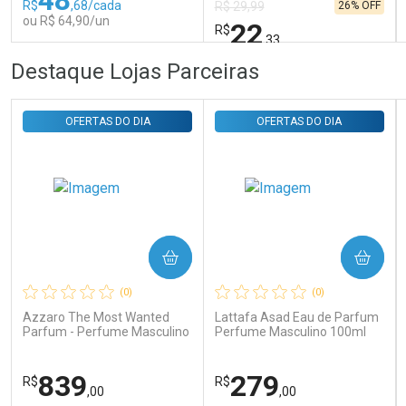
R$
,68/cada
26% OFF
R$ 29,99
ou R$ 64,90/un
22
R$
,33
FECHAR
FECHAR
FEC
FEC
Destaque Lojas Parceiras
Laboratório
Laboratório
Por Menos
Por Menos
OFERTAS DO DIA
OFERTAS DO DIA
COMPRAR
COMPRAR
Ativar Desconto
Ativar Desconto
(0)
(0)
Comprar sem Desconto
Comprar sem Desconto
Comprar sem Desconto
Comprar sem Desconto
Azzaro The Most Wanted
Lattafa Asad Eau de Parfum
Por R$ 64,90/cada
Por R$ 22,33/cada
Por R$ 64,90/cada
Por R$ 22,33/cada
Parfum - Perfume Masculino
Perfume Masculino 100ml
839
279
R$
R$
,00
,00