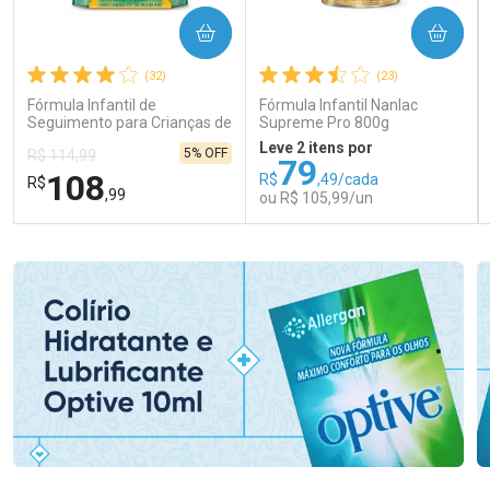
COMPRAR
COMPRAR
(32)
(23)
Fórmula Infantil de
Fórmula Infantil Nanlac
Seguimento para Crianças de
Supreme Pro 800g
Primeira Infância Nestonutri
Leve 2 itens por
5% OFF
R$ 114,99
2 Unidades de 800g cada
79
108
R$
,49/cada
R$
,99
ou R$ 105,99/un
FECHAR
FECHAR
FEC
FEC
Laboratório
Laboratório
Por Menos
Por Menos
Ativar Desconto
Ativar Desconto