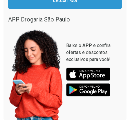
CADASTRAR
Comprar sem Desconto
Comprar sem Desconto
Comprar sem Desconto
Comprar sem Desconto
Por R$ 12,93/cada
Por R$ 28,40/cada
Por R$ 12,93/cada
Por R$ 28,40/cada
APP Drogaria São Paulo
Baixe o
APP
e confira
ofertas e descontos
exclusivos para você!