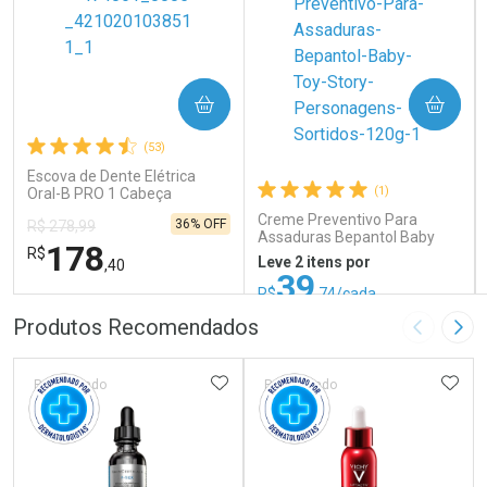
COMPRAR
COMPRAR
(53)
Escova de Dente Elétrica
(1)
Oral-B PRO 1 Cabeça
Redonda Recarregável 1
Creme Preventivo Para
36% OFF
R$ 278,99
Unidade
Assaduras Bepantol Baby
178
R$
Toy Story Personagens
Leve 2 itens por
,40
Sortidos 120g
39
R$
,74/cada
ou R$ 52,99/un
FECHAR
FECHAR
FEC
FEC
Produtos Recomendados
Imagem A
Pró
Laboratório
Laboratório
Por Menos
Por Menos
ADICIONAR AOS FAVORITOS
ADIC
Patrocinado
Patrocinado