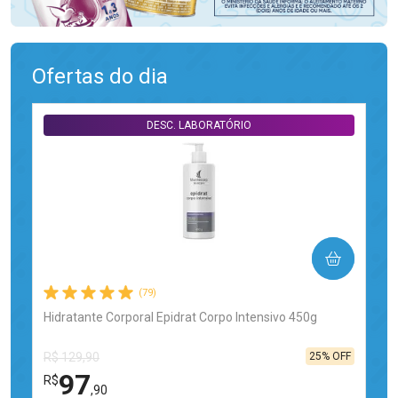
Ofertas do dia
DESC. LABORATÓRIO
COMPRAR
(79)
Hidratante Corporal Epidrat Corpo Intensivo 450g
25% OFF
R$ 129,90
97
R$
,90