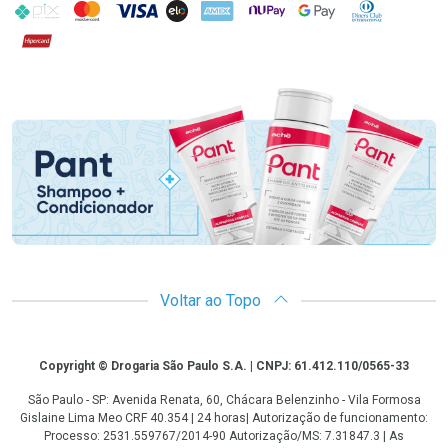
PIX
MasterCard
VISA
ELO
AMEX
NuPay
Google Pay
Diners Club
Hipercard
Promoção em Destaque
Voltar ao Topo
Copyright
Copyright © Drogaria São Paulo S.A. | CNPJ: 61.412.110/0565-33
São Paulo - SP: Avenida Renata, 60, Chácara Belenzinho - Vila Formosa
Gislaine Lima Meo CRF 40.354 | 24 horas| Autorização de funcionamento:
Processo: 2531.559767/2014-90 Autorização/MS: 7.31847.3 | As