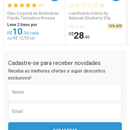
(67)
(0)
Comprar sem Desconto
Comprar sem Desconto
Comprar sem Desconto
Comprar sem Desconto
Óleo Corporal de Amêndoas
Lubrificante Íntimo Ky
Por R$ 66,83/cada
Por R$ 41,99/cada
Por R$ 66,83/cada
Por R$ 41,99/cada
Paixão Tentadora Ameixa
Naturals Blueberry 50g
Rubi 100ml
Leve 2 itens por
10% OFF
R$ 31,59
10
28
R$
,34/cada
R$
,40
ou R$ 12,93/un
Tudo sobre a Drogaria São Paulo
FECHAR
FECHAR
FEC
FEC
Laboratório
Laboratório
Por Menos
Por Menos
Cadastre-se para receber novidades
Receba as melhores ofertas e super descontos
exclusivos!
Preencha o formulário abaixo para receber 
Nome
Email
Ativar Desconto
Ativar Desconto