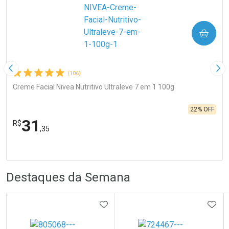
COMPRAR
Imagem Anterior
Pró
(106)
Creme Facial Nivea Nutritivo Ultraleve 7 em 1 100g
22% OFF
31
R$
,35
FECHA
FECHA
Laboratório
Por Menos
R
R
Destaques da Semana
ADICIONAR AOS FAVORITOS
ADIC