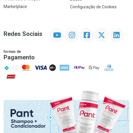
Marketplace
Configuração de Cookies
YouTube
Instagram
Facebook
Twitter
Linkedin
Redes Sociais
formas de
Pagamento
PIX
MasterCard
VISA
ELO
AMEX
NuPay
Google Pay
Diners Club
Hipercard
Promoção em Destaque