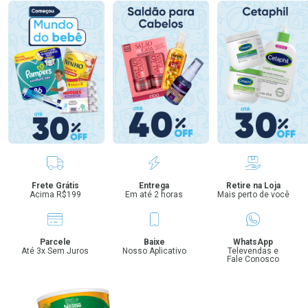
Benefícios
Frete Grátis
Entrega
Retire na Loja
Acima R$199
Em até 2 horas
Mais perto de você
Parcele
Baixe
WhatsApp
Até 3x Sem Juros
Nosso Aplicativo
Televendas e
Fale Conosco