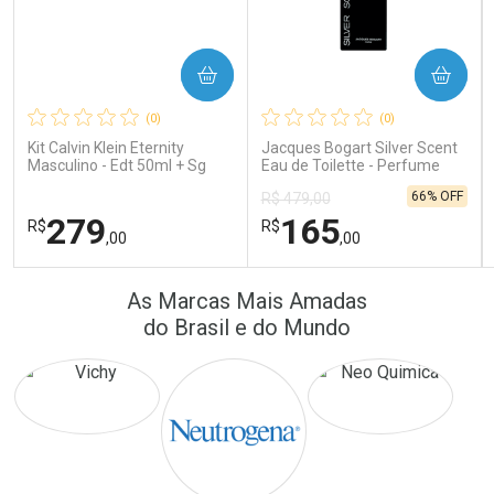
COMPRAR
COMPRAR
Ativar Desconto
Ativar Desconto
(0)
(0)
Comprar sem Desconto
Comprar sem Desconto
Comprar sem Desconto
Comprar sem Desconto
Kit Calvin Klein Eternity
Jacques Bogart Silver Scent
Por R$ 16,79/cada
Por R$ 171,26/cada
Por R$ 16,79/cada
Por R$ 171,26/cada
Masculino - Edt 50ml + Sg
Eau de Toilette - Perfume
100ml
Masculino
66% OFF
R$ 479,00
279
165
R$
R$
,00
,00
FECHAR
FECHAR
FEC
FEC
As Marcas Mais Amadas
Laboratório
Laboratório
Por Menos
Por Menos
do Brasil e do Mundo