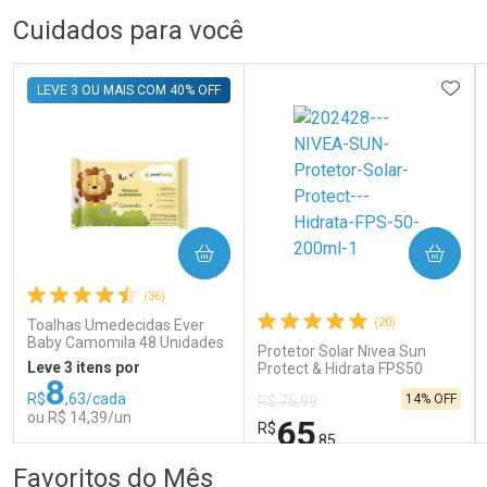
FECHAR
FECHAR
FEC
FEC
Cuidados para você
Dermaclub
Laboratório
Por Menos
Por Menos
ADIC
LEVE 3 OU MAIS COM 40% OFF
COMPRAR
COMPRAR
Ativar Desconto
Ativar Desconto
(36)
Comprar sem Desconto
Comprar sem Desconto
Comprar sem Desconto
Comprar sem Desconto
(20)
Toalhas Umedecidas Ever
Por R$ 389,99/cada
Por R$ 137,99/cada
Por R$ 389,99/cada
Por R$ 137,99/cada
Baby Camomila 48 Unidades
Protetor Solar Nivea Sun
Leve 3 itens por
Protect & Hidrata FPS50
8
200ml
R$
,63/cada
14% OFF
R$ 76,99
ou R$ 14,39/un
65
R$
,85
FECHAR
FECHAR
FEC
FEC
Favoritos do Mês