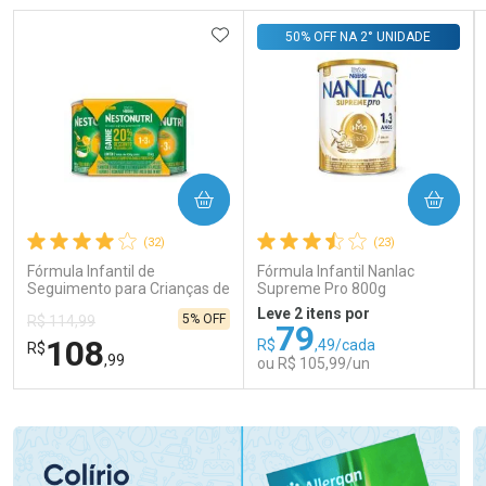
ADICIONAR AOS FAVORITOS
50% OFF NA 2° UNIDADE
COMPRAR
COMPRAR
(32)
(23)
Fórmula Infantil de
Fórmula Infantil Nanlac
Seguimento para Crianças de
Supreme Pro 800g
Primeira Infância Nestonutri
Leve 2 itens por
5% OFF
R$ 114,99
2 Unidades de 800g cada
79
108
R$
,49/cada
R$
,99
ou R$ 105,99/un
FECHAR
FECHAR
FEC
FEC
Laboratório
Laboratório
Por Menos
Por Menos