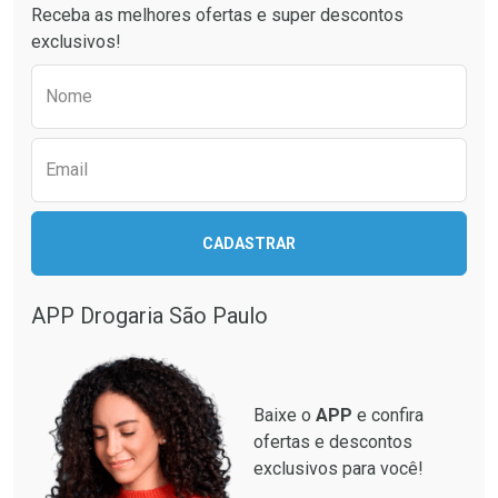
Receba as melhores ofertas e super descontos
exclusivos!
Preencha o formulário abaixo para receber 
Nome
Email
Ativar Desconto
Ativar Desconto
CADASTRAR
Comprar sem Desconto
Comprar sem Desconto
Comprar sem Desconto
Comprar sem Desconto
Por R$ 87,99/cada
Por R$ 28,40/cada
Por R$ 87,99/cada
Por R$ 28,40/cada
APP Drogaria São Paulo
Baixe o
APP
e confira
ofertas e descontos
exclusivos para você!