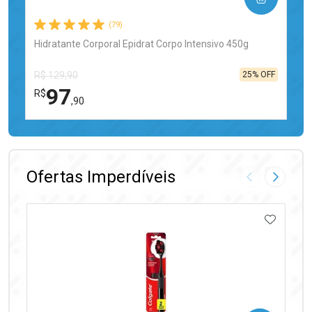
(79)
Hidratante Corporal Epidrat Corpo Intensivo 450g
25% OFF
R$ 129,90
97
R$
,90
FECHAR
FECHAR
Laboratório
Por Menos
Ofertas Imperdíveis
Imagem Anter
Próxima
ADICIO
Ativar Desconto