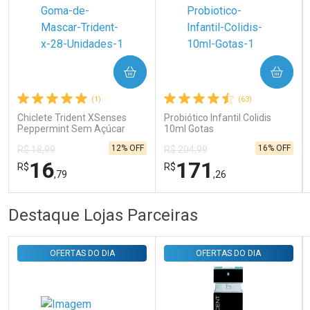
Ativar Desconto
COMPRAR
COMPRAR
Comprar sem Desconto
Comprar sem Desconto
Por R$ 31,35/cada
Por R$ 31,35/cada
(1)
(63)
Chiclete Trident XSenses
Probiótico Infantil Colidis
Peppermint Sem Açúcar
10ml Gotas
Garrafa 54g
12% OFF
16% OFF
R$ 18,99
R$ 204,99
16
171
R$
R$
,79
,26
FECHAR
FECHAR
FEC
FEC
Destaque Lojas Parceiras
Laboratório
Laboratório
Por Menos
Por Menos
OFERTAS DO DIA
OFERTAS DO DIA