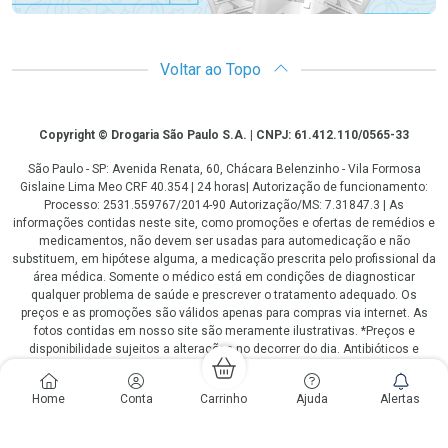
Voltar ao Topo
Copyright
Copyright © Drogaria São Paulo S.A. | CNPJ: 61.412.110/0565-33
São Paulo - SP: Avenida Renata, 60, Chácara Belenzinho - Vila Formosa
Gislaine Lima Meo CRF 40.354 | 24 horas| Autorização de funcionamento:
Processo: 2531.559767/2014-90 Autorização/MS: 7.31847.3 | As
informações contidas neste site, como promoções e ofertas de remédios e
medicamentos, não devem ser usadas para automedicação e não
substituem, em hipótese alguma, a medicação prescrita pelo profissional da
área médica. Somente o médico está em condições de diagnosticar
qualquer problema de saúde e prescrever o tratamento adequado. Os
preços e as promoções são válidos apenas para compras via internet. As
fotos contidas em nosso site são meramente ilustrativas. *Preços e
disponibilidade sujeitos a alterações no decorrer do dia. Antibióticos e
antimicrobianos vendas apenas em lojas físicas ou televendas. Portaria nº
344 - 01/02/1999 - Ministério da Saúde. Horário de funcionamento Central
Home
Conta
Carrinho
Ajuda
Alertas
de Vendas e Atendimento ao Cliente 4003 3393 ou 0800 779 8767 de
domingo a domingo das 08h00 às 20h00.