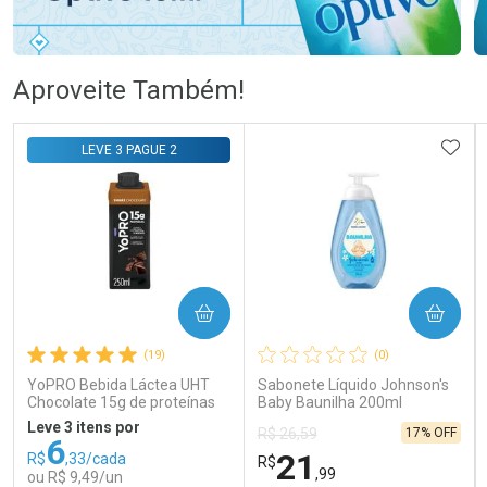
Ativar Desconto
Ativar Desconto
Aproveite Também!
Comprar sem Desconto
Comprar sem Desconto
Comprar sem Desconto
Comprar sem Desconto
ADIC
LEVE 3 PAGUE 2
Por R$ 58,79/cada
Por R$ 76,78/cada
Por R$ 58,79/cada
Por R$ 76,78/cada
COMPRAR
COMPRAR
(19)
(0)
YoPRO Bebida Láctea UHT
Sabonete Líquido Johnson's
Chocolate 15g de proteínas
Baby Baunilha 200ml
250ml
Leve 3 itens por
17% OFF
R$ 26,59
6
21
R$
,33/cada
R$
,99
ou R$ 9,49/un