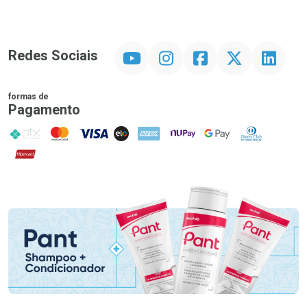
YouTube
Instagram
Facebook
Twitter
Linkedin
Redes Sociais
formas de
Pagamento
PIX
MasterCard
VISA
ELO
AMEX
NuPay
Google Pay
Diners Club
Hipercard
Promoção em Destaque