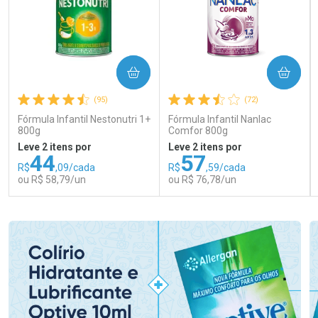
COMPRAR
COMPRAR
(95)
(72)
Fórmula Infantil Nestonutri 1+
Fórmula Infantil Nanlac
800g
Comfor 800g
Leve 2 itens por
Leve 2 itens por
44
57
R$
,09/cada
R$
,59/cada
ou R$ 58,79/un
ou R$ 76,78/un
FECHAR
FECHAR
FEC
FEC
Laboratório
Laboratório
Por Menos
Por Menos