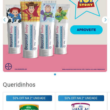
Imagem Anterior
Pr
Queridinhos
50% OFF NA 2° UNIDADE
50% OFF NA 2° UNIDADE