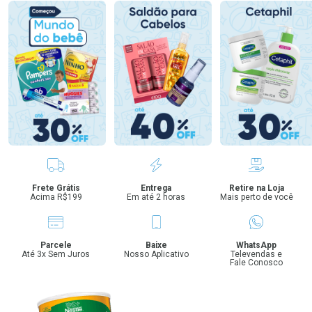
Benefícios
Frete Grátis
Entrega
Retire na Loja
Acima R$199
Em até 2 horas
Mais perto de você
Parcele
Baixe
WhatsApp
Até 3x Sem Juros
Nosso Aplicativo
Televendas e
Fale Conosco