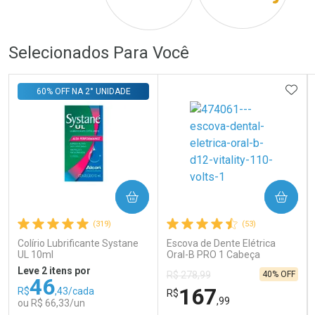
Por R$ 223,00/cada
Por R$ 686,00/cada
Por R$ 223,00/cada
Por R$ 686,00/cada
Selecionados Para Você
ADIC
60% OFF NA 2° UNIDADE
COMPRAR
COMPRAR
(319)
(53)
Colírio Lubrificante Systane
Escova de Dente Elétrica
UL 10ml
Oral-B PRO 1 Cabeça
Redonda Recarregável 1
Leve 2 itens por
40% OFF
R$ 278,99
Unidade
46
167
R$
,43/cada
R$
,99
ou R$ 66,33/un