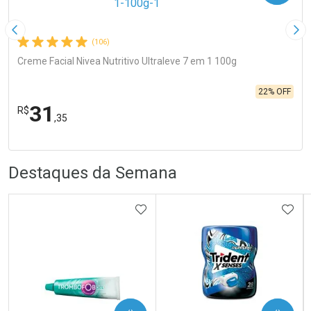
Imagem Anterior
Pró
(106)
Creme Facial Nivea Nutritivo Ultraleve 7 em 1 100g
22% OFF
31
R$
,35
R
R
FECHA
FECHA
Laboratório
Por Menos
Destaques da Semana
ADICIONAR AOS FAVORITOS
ADIC
Ativar Desconto