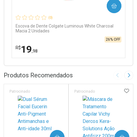
COMPRAR
Comprar sem Desconto
Comprar sem Desconto
Por R$ 99,90/cada
Por R$ 99,90/cada
(0)
Escova de Dente Colgate Luminous White Charcoal
Macia 2 Unidades
26% OFF
19
R$
,98
FECHAR
FECHAR
Laboratório
Por Menos
Produtos Recomendados
Imagem A
Pró
ADIC
Patrocinado
Patrocinado
Ativar Desconto