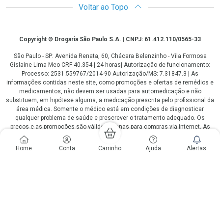
Voltar ao Topo
Copyright
Copyright © Drogaria São Paulo S.A. | CNPJ: 61.412.110/0565-33
São Paulo - SP: Avenida Renata, 60, Chácara Belenzinho - Vila Formosa
Gislaine Lima Meo CRF 40.354 | 24 horas| Autorização de funcionamento:
Processo: 2531.559767/2014-90 Autorização/MS: 7.31847.3 | As
informações contidas neste site, como promoções e ofertas de remédios e
medicamentos, não devem ser usadas para automedicação e não
substituem, em hipótese alguma, a medicação prescrita pelo profissional da
área médica. Somente o médico está em condições de diagnosticar
qualquer problema de saúde e prescrever o tratamento adequado. Os
preços e as promoções são válidos apenas para compras via internet. As
fotos contidas em nosso site são meramente ilustrativas. *Preços e
disponibilidade sujeitos a alterações no decorrer do dia. Antibióticos e
Home
Conta
Carrinho
Ajuda
Alertas
antimicrobianos vendas apenas em lojas físicas ou televendas. Portaria nº
344 - 01/02/1999 - Ministério da Saúde. Horário de funcionamento Central
de Vendas e Atendimento ao Cliente 4003 3393 ou 0800 779 8767 de
domingo a domingo das 08h00 às 20h00.
LGPD Aceite os Cookies