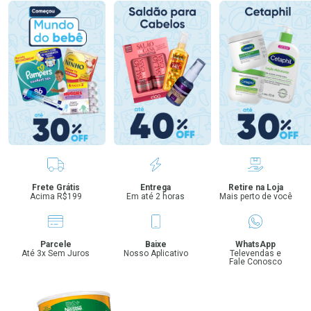
Benefícios
Frete Grátis
Entrega
Retire na Loja
Acima R$199
Em até 2 horas
Mais perto de você
Parcele
Baixe
WhatsApp
Até 3x Sem Juros
Nosso Aplicativo
Televendas e
Fale Conosco