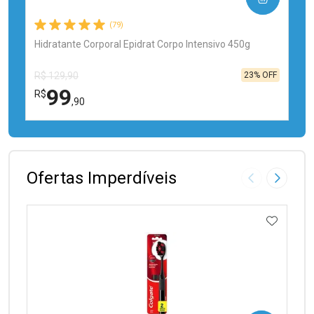
(79)
Hidratante Corporal Epidrat Corpo Intensivo 450g
23% OFF
R$ 129,90
99
R$
,90
FECHAR
FECHAR
Laboratório
Por Menos
Ofertas Imperdíveis
Imagem Anter
Próxima
ADICIO
Ativar Desconto