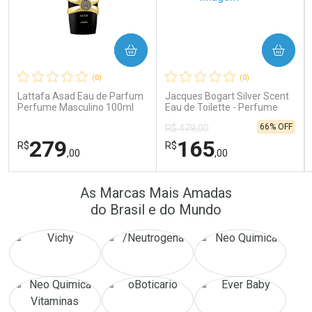
COMPRAR
COMPRAR
Ativar Desconto
Ativar Desconto
(0)
(0)
Comprar sem Desconto
Comprar sem Desconto
Comprar sem Desconto
Comprar sem Desconto
Lattafa Asad Eau de Parfum
Jacques Bogart Silver Scent
Por R$ 171,26/cada
Por R$ 389,90/cada
Por R$ 171,26/cada
Por R$ 389,90/cada
Perfume Masculino 100ml
Eau de Toilette - Perfume
Masculino
66% OFF
R$ 479,00
279
165
R$
R$
,00
,00
FECHAR
FECHAR
FEC
FEC
As Marcas Mais Amadas
Laboratório
Laboratório
Por Menos
Por Menos
do Brasil e do Mundo