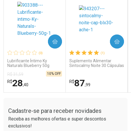
COMPRAR
COMPRAR
Ativar Desconto
Ativar Desconto
(0)
(1)
Comprar sem Desconto
Comprar sem Desconto
Comprar sem Desconto
Comprar sem Desconto
Lubrificante Íntimo Ky
Suplemento Alimentar
Por R$ 66,24/cada
Por R$ 15,99/cada
Por R$ 66,24/cada
Por R$ 15,99/cada
Naturals Blueberry 50g
Sintocalmy Noite 30 Cápsulas
10% OFF
R$ 31,59
28
87
R$
R$
,40
,99
Tudo sobre a Drogaria São Paulo
FECHAR
FECHAR
FEC
FEC
Laboratório
Laboratório
Por Menos
Por Menos
Cadastre-se para receber novidades
Receba as melhores ofertas e super descontos
exclusivos!