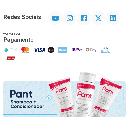
YouTube
Instagram
Facebook
Twitter
Linkedin
Redes Sociais
formas de
Pagamento
PIX
MasterCard
VISA
ELO
AMEX
NuPay
Google Pay
Diners Club
Hipercard
Promoção em Destaque