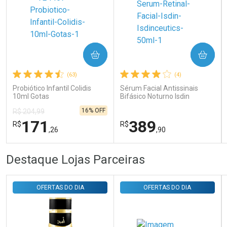
Ativar Desconto
COMPRAR
COMPRAR
(63)
(4)
Comprar sem Desconto
Comprar sem Desconto
Probiótico Infantil Colidis
Sérum Facial Antissinais
Por R$ 29,30/cada
Por R$ 29,30/cada
10ml Gotas
Bifásico Noturno Isdin
Isdinceutics Retinal com
16% OFF
R$ 204,99
Retinaldeído 50ml
171
389
R$
R$
,26
,90
FECHAR
FECHAR
FEC
FEC
Destaque Lojas Parceiras
Laboratório
Laboratório
Por Menos
Por Menos
OFERTAS DO DIA
OFERTAS DO DIA