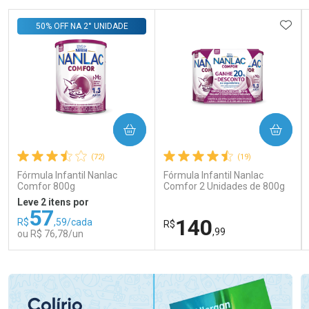
ADIC
50% OFF NA 2° UNIDADE
COMPRAR
COMPRAR
(72)
(19)
Fórmula Infantil Nanlac
Fórmula Infantil Nanlac
Comfor 800g
Comfor 2 Unidades de 800g
Leve 2 itens por
57
140
R$
,59/cada
R$
,99
ou R$ 76,78/un
FECHAR
FECHAR
FEC
FEC
Laboratório
Laboratório
Por Menos
Por Menos