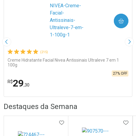
COMPRAR
Imagem Anterior
Pró
(215)
Creme Hidratante Facial Nivea Antissinais Ultraleve 7 em 1
100g
27% OFF
29
R$
,30
FECHA
FECHA
R
R
Destaques da Semana
Laboratório
Por Menos
ADICIONAR AOS FAVORITOS
ADIC