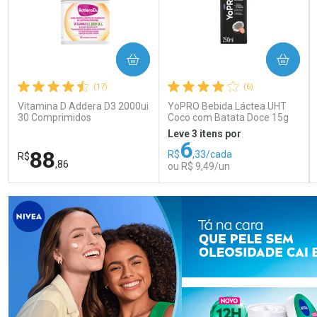
COMPRAR
COMPRAR
(17)
(6)
Vitamina D Addera D3 2000ui
YoPRO Bebida Láctea UHT
30 Comprimidos
Coco com Batata Doce 15g
de proteínas 250ml
Leve 3 itens por
6
88
R$
,33/cada
R$
,86
ou R$ 9,49/un
FECHAR
FECHAR
FEC
FEC
Laboratório
Laboratório
Por Menos
Por Menos