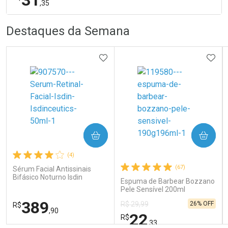
,35
R
R
FECHA
FECHA
Destaques da Semana
Laboratório
Por Menos
ADICIONAR AOS FAVORITOS
ADIC
COMPRAR
COMPRAR
Ativar Desconto
(4)
(67)
Sérum Facial Antissinais
Bifásico Noturno Isdin
Comprar sem Desconto
Comprar sem Desconto
Espuma de Barbear Bozzano
Isdinceutics Retinal com
Por R$ 31,35/cada
Por R$ 31,35/cada
Pele Sensível 200ml
Retinaldeído 50ml
389
26% OFF
R$ 29,99
R$
,90
22
R$
,33