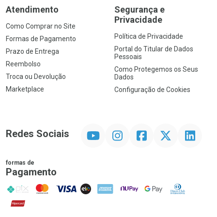
Atendimento
Segurança e
Privacidade
Como Comprar no Site
Política de Privacidade
Formas de Pagamento
Portal do Titular de Dados
Prazo de Entrega
Pessoais
Reembolso
Como Protegemos os Seus
Troca ou Devolução
Dados
Marketplace
Configuração de Cookies
YouTube
Instagram
Facebook
Twitter
Linkedin
Redes Sociais
formas de
Pagamento
PIX
MasterCard
VISA
ELO
AMEX
NuPay
Google Pay
Diners Club
Hipercard