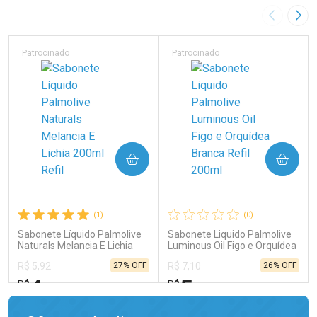
Imagem A
Pró
Patrocinado
Patrocinado
COMPRAR
COMPRAR
(1)
(0)
Sabonete Líquido Palmolive
Sabonete Liquido Palmolive
Naturals Melancia E Lichia
Luminous Oil Figo e Orquídea
200ml Refil
Branca Refil 200ml
27% OFF
26% OFF
R$ 5,92
R$ 7,10
4
5
R$
R$
,35
,25
FECHAR
FECHAR
FEC
FEC