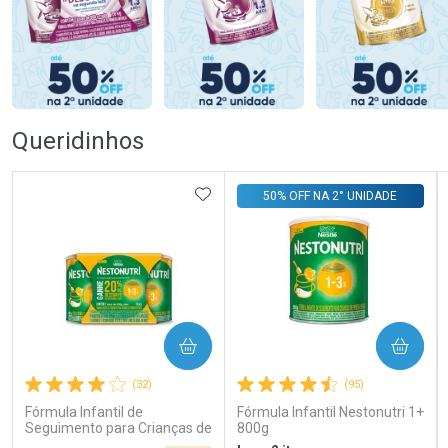
Queridinhos
ADICIONAR AOS FAVORITOS
50% OFF NA 2° UNIDADE
COMPRAR
COMPRAR
(32)
(95)
Fórmula Infantil de
Fórmula Infantil Nestonutri 1+
Seguimento para Crianças de
800g
Primeira Infância Nestonutri