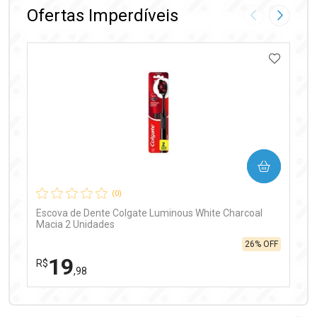
Ofertas Imperdíveis
Imagem Anter
Próxima
ADICIO
Ativar Desconto
COMPRAR
Comprar sem Desconto
Comprar sem Desconto
Por R$ 97,90/cada
Por R$ 97,90/cada
(0)
Escova de Dente Colgate Luminous White Charcoal
Macia 2 Unidades
26% OFF
19
R$
,98
FECHAR
FECHAR