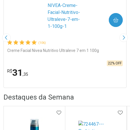
COMPRAR
Imagem Anterior
Pró
(106)
Creme Facial Nivea Nutritivo Ultraleve 7 em 1 100g
22% OFF
31
R$
,35
FECHA
FECHA
Laboratório
R
R
Por Menos
Destaques da Semana
ADICIONAR AOS FAVORITOS
ADIC