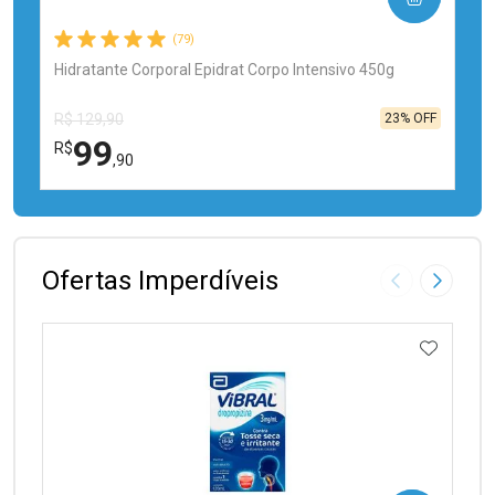
(79)
Hidratante Corporal Epidrat Corpo Intensivo 450g
23% OFF
R$ 129,90
99
R$
,90
FECHAR
FECHAR
Laboratório
Por Menos
Ofertas Imperdíveis
Imagem Anter
Próxima
ADICIO
Ativar Desconto