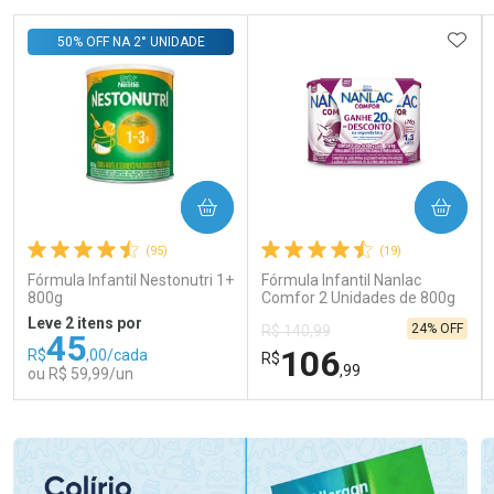
ADIC
50% OFF NA 2° UNIDADE
COMPRAR
COMPRAR
(95)
(19)
Fórmula Infantil Nestonutri 1+
Fórmula Infantil Nanlac
800g
Comfor 2 Unidades de 800g
Leve 2 itens por
24% OFF
R$ 140,99
45
106
R$
,00/cada
R$
,99
ou R$ 59,99/un
FECHAR
FECHAR
FEC
FEC
Laboratório
Laboratório
Por Menos
Por Menos