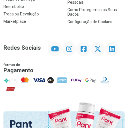
Pessoais
Reembolso
Como Protegemos os Seus
Troca ou Devolução
Dados
Marketplace
Configuração de Cookies
YouTube
Instagram
Facebook
Twitter
Linkedin
Redes Sociais
formas de
Pagamento
PIX
MasterCard
VISA
ELO
AMEX
NuPay
Google Pay
Diners Club
Hipercard
Promoção em Destaque