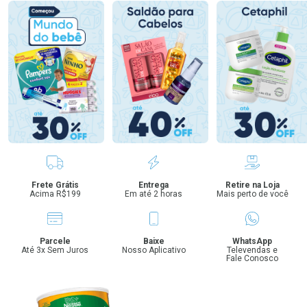
Benefícios
Frete Grátis
Entrega
Retire na Loja
Acima R$199
Em até 2 horas
Mais perto de você
Parcele
Baixe
WhatsApp
Até 3x Sem Juros
Nosso Aplicativo
Televendas e
Fale Conosco