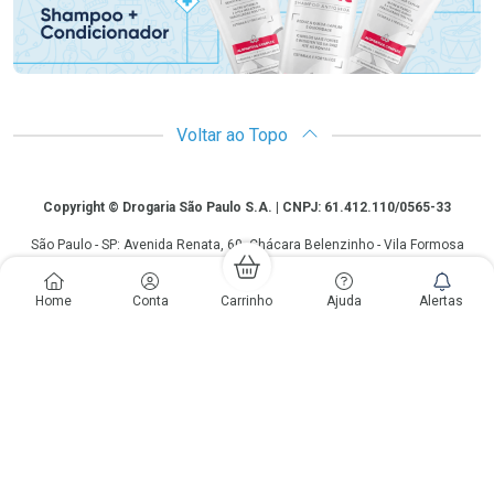
Voltar ao Topo
Copyright
Copyright © Drogaria São Paulo S.A. | CNPJ: 61.412.110/0565-33
São Paulo - SP: Avenida Renata, 60, Chácara Belenzinho - Vila Formosa
Gislaine Lima Meo CRF 40.354 | 24 horas| Autorização de funcionamento:
Processo: 2531.559767/2014-90 Autorização/MS: 7.31847.3 | As
Home
Conta
Carrinho
Ajuda
Alertas
informações contidas neste site, como promoções e ofertas de remédios e
medicamentos, não devem ser usadas para automedicação e não
substituem, em hipótese alguma, a medicação prescrita pelo profissional da
área médica. Somente o médico está em condições de diagnosticar
qualquer problema de saúde e prescrever o tratamento adequado. Os
preços e as promoções são válidos apenas para compras via internet. As
fotos contidas em nosso site são meramente ilustrativas. *Preços e
disponibilidade sujeitos a alterações no decorrer do dia. Antibióticos e
antimicrobianos vendas apenas em lojas físicas ou televendas. Portaria nº
344 - 01/02/1999 - Ministério da Saúde. Horário de funcionamento Central