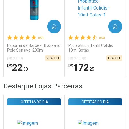
Ativar Desconto
COMPRAR
COMPRAR
Comprar sem Desconto
Comprar sem Desconto
Por R$ 31,35/cada
Por R$ 31,35/cada
(67)
(63)
Espuma de Barbear Bozzano
Probiótico Infantil Colidis
Pele Sensível 200ml
10ml Gotas
26% OFF
16% OFF
R$ 29,99
R$ 204,99
22
172
R$
R$
,33
,25
FECHAR
FECHAR
FEC
FEC
Destaque Lojas Parceiras
Laboratório
Laboratório
Por Menos
Por Menos
OFERTAS DO DIA
OFERTAS DO DIA