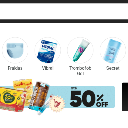
ca
isa?
em Destaque
Fraldas
Vibral
Trombofob
Secret
Gel