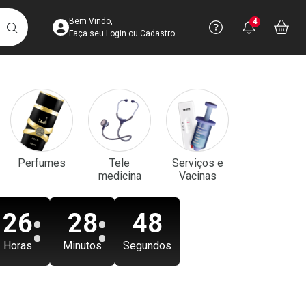
Acesse sua Conta
Precisa de aju
Notificaç
Acess
Bem Vindo,
4
Você po
notifica
Vo
it
BUSCAR
Ver Recursos 
Faça seu Login ou Cadastro
Atendimento ao 
Central de Ajud
Televendas
Perfumes
Tele
Serviços e
4003-3393
medicina
Vacinas
26
28
46
Horas
Minutos
Segundos