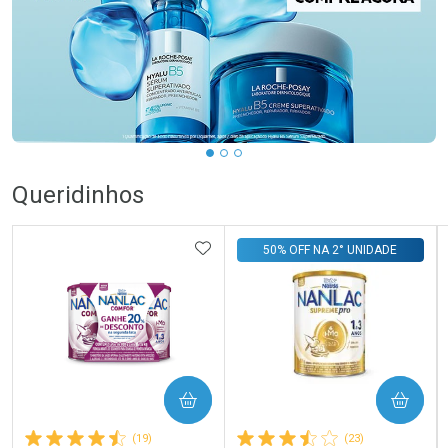
Queridinhos
ADICIONAR AOS FAVORITOS
50% OFF NA 2° UNIDADE
COMPRAR
COMPRAR
(19)
(23)