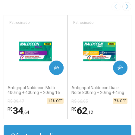
Imagem A
Pró
Patrocinado
Patrocinado
COMPRAR
COMPRAR
(129)
(138)
Antigripal Naldecon Multi
Antigripal Naldecon Dia e
400mg + 400mg + 20mg 16
Noite 800mg + 20mg + 4mg
Comprimidos
24 comprimidos
12% OFF
7% OFF
R$ 39,47
R$ 66,65
34
62
R$
R$
,64
,12
FECHAR
FECHAR
FEC
FEC
Laboratório
Laboratório