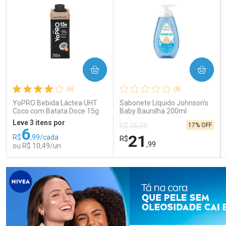
COMPRAR
COMPRAR
(6)
(0)
YoPRO Bebida Láctea UHT
Sabonete Líquido Johnson's
Coco com Batata Doce 15g
Baby Baunilha 200ml
de proteínas 250ml
Leve 3 itens por
17% OFF
R$ 26,59
6
21
R$
,99/cada
R$
,99
ou R$ 10,49/un
FECHAR
FECHAR
FEC
FEC
Laboratório
Laboratório
Por Menos
Por Menos