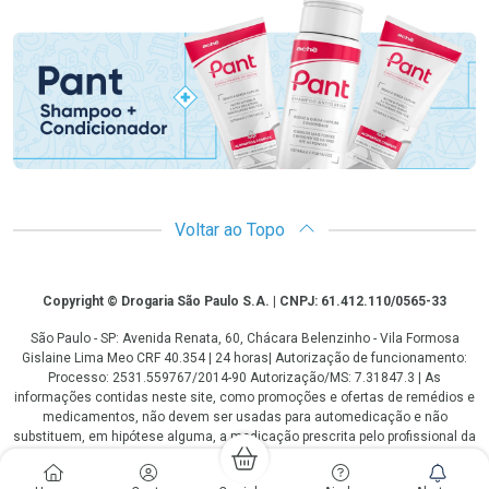
Promoção em Destaque
Voltar ao Topo
Copyright
Copyright © Drogaria São Paulo S.A. | CNPJ: 61.412.110/0565-33
São Paulo - SP: Avenida Renata, 60, Chácara Belenzinho - Vila Formosa
Gislaine Lima Meo CRF 40.354 | 24 horas| Autorização de funcionamento:
Processo: 2531.559767/2014-90 Autorização/MS: 7.31847.3 | As
informações contidas neste site, como promoções e ofertas de remédios e
medicamentos, não devem ser usadas para automedicação e não
substituem, em hipótese alguma, a medicação prescrita pelo profissional da
área médica. Somente o médico está em condições de diagnosticar
qualquer problema de saúde e prescrever o tratamento adequado. Os