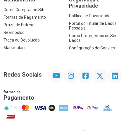
Privacidade
Como Comprar no Site
Política de Privacidade
Formas de Pagamento
Portal do Titular de Dados
Prazo de Entrega
Pessoais
Reembolso
Como Protegemos os Seus
Troca ou Devolução
Dados
Marketplace
Configuração de Cookies
YouTube
Instagram
Facebook
Twitter
Linkedin
Redes Sociais
formas de
Pagamento
PIX
MasterCard
VISA
ELO
AMEX
NuPay
Google Pay
Diners Club
Hipercard