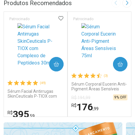
Laboratório
Por Menos
Produtos Recomendados
Imagem A
Pró
ADICIONAR AOS FAVORITOS
Patrocinado
Patrocinado
Ativar Desconto
COMPRAR
COMPRAR
Comprar sem Desconto
Comprar sem Desconto
(3)
Por R$ 99,90/cada
Por R$ 99,90/cada
(49)
Sérum Corporal Eucerin Anti-
Pigment Áreas Sensíveis
Sérum Facial Antirrugas
75ml
SkinCeuticals P-TIOX com
9% OFF
R$ 194,99
Complexo de Peptídeos 30ml
176
R$
,99
395
R$
,59
FECHAR
FECHAR
FEC
FEC
Dermaclub
Laboratório
Por Menos
Por Menos