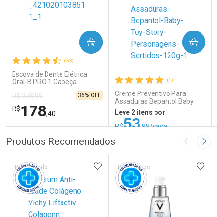
COMPRAR
COMPRAR
(53)
Escova de Dente Elétrica
(1)
Oral-B PRO 1 Cabeça
Redonda Recarregável 1
Creme Preventivo Para
36% OFF
R$ 278,99
Unidade
Assaduras Bepantol Baby
178
R$
Toy Story Personagens
Leve 2 itens por
,40
Sortidos 120g
53
R$
,99/cada
ou R$ 71,99/un
FECHAR
FECHAR
FEC
FEC
Produtos Recomendados
Imagem A
Pró
Laboratório
Laboratório
Por Menos
Por Menos
ADICIONAR AOS FAVORITOS
ADIC
Patrocinado
Patrocinado