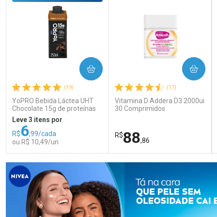
Por R$ 59,99/cada
Por R$ 56,24/cada
COMPRAR
COMPRAR
(19)
(17)
YoPRO Bebida Láctea UHT
Vitamina D Addera D3 2000ui
Chocolate 15g de proteínas
30 Comprimidos
250ml
Leve 3 itens por
6
88
R$
,99/cada
R$
,86
ou R$ 10,49/un
FECHAR
FECHAR
FEC
FEC
Laboratório
Laboratório
Por Menos
Por Menos