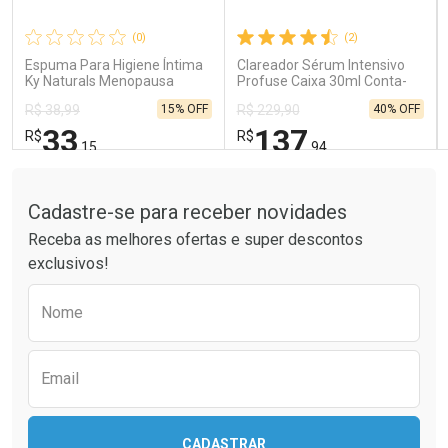
Comprar sem Desconto
Comprar sem Desconto
Comprar sem Desconto
Comprar sem Desconto
(0)
(2)
Por R$ 121,90/cada
Por R$ 41,99/cada
Por R$ 121,90/cada
Por R$ 41,99/cada
Espuma Para Higiene Íntima
Clareador Sérum Intensivo
Ky Naturals Menopausa
Profuse Caixa 30ml Conta-
150ml
Gotas
15% OFF
40% OFF
R$ 38,99
R$ 229,90
33
137
R$
R$
,15
,94
Tudo sobre a Drogaria São Paulo
FECHAR
FECHAR
FEC
FEC
Laboratório
Laboratório
Por Menos
Por Menos
Cadastre-se para receber novidades
Receba as melhores ofertas e super descontos
exclusivos!
Preencha o formulário abaixo para receber 
Nome
Email
Ativar Desconto
Ativar Desconto
CADASTRAR