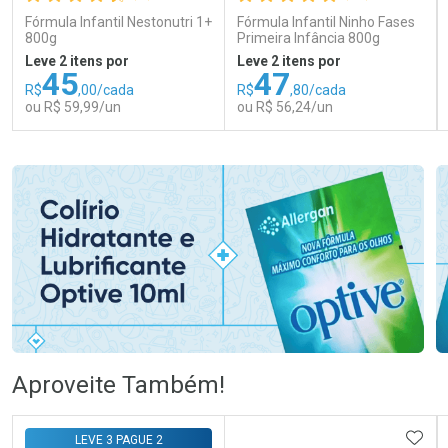
Fórmula Infantil Nestonutri 1+
Fórmula Infantil Ninho Fases
800g
Primeira Infância 800g
Leve 2 itens por
Leve 2 itens por
45
47
R$
,00/cada
R$
,80/cada
ou R$ 59,99/un
ou R$ 56,24/un
FECHAR
FECHAR
FEC
FEC
Laboratório
Laboratório
Por Menos
Por Menos
Ativar Desconto
Ativar Desconto
Aproveite Também!
Comprar sem Desconto
Comprar sem Desconto
Comprar sem Desconto
Comprar sem Desconto
ADIC
LEVE 3 PAGUE 2
Por R$ 59,99/cada
Por R$ 56,24/cada