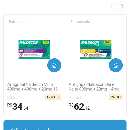
Imagem A
Pró
Patrocinado
Patrocinado
COMPRAR
COMPRAR
(129)
(138)
Antigripal Naldecon Multi
Antigripal Naldecon Dia e
400mg + 400mg + 20mg 16
Noite 800mg + 20mg + 4mg
Comprimidos
24 comprimidos
12% OFF
7% OFF
R$ 39,47
R$ 66,65
34
62
R$
R$
,64
,12
FECHAR
FECHAR
FEC
FEC
Laboratório
Laboratório