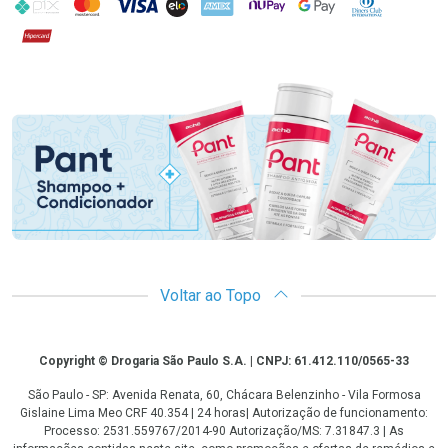
PIX
MasterCard
VISA
ELO
AMEX
NuPay
Google Pay
Diners Club
Hipercard
Promoção em Destaque
Voltar ao Topo
Copyright
Copyright © Drogaria São Paulo S.A. | CNPJ: 61.412.110/0565-33
São Paulo - SP: Avenida Renata, 60, Chácara Belenzinho - Vila Formosa
Gislaine Lima Meo CRF 40.354 | 24 horas| Autorização de funcionamento:
Processo: 2531.559767/2014-90 Autorização/MS: 7.31847.3 | As