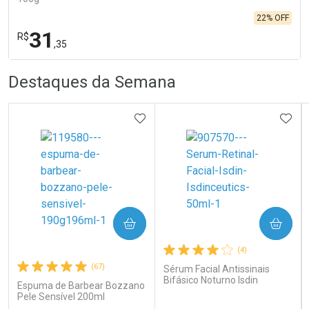
22% OFF
31
R$
,35
R
R
FECHA
FECHA
Destaques da Semana
Laboratório
Por Menos
ADICIONAR AOS FAVORITOS
ADIC
COMPRAR
COMPRAR
Ativar Desconto
(4)
(67)
Sérum Facial Antissinais
Bifásico Noturno Isdin
Comprar sem Desconto
Comprar sem Desconto
Espuma de Barbear Bozzano
Isdinceutics Retinal com
Por R$ 31,35/cada
Por R$ 31,35/cada
Pele Sensível 200ml
Retinaldeído 50ml