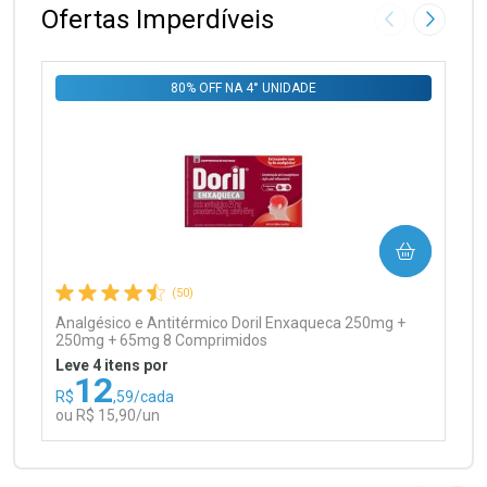
Ofertas Imperdíveis
Imagem Anter
Próxima
80% OFF NA 4° UNIDADE
Ativar Desconto
COMPRAR
Comprar sem Desconto
Comprar sem Desconto
Por R$ 99,90/cada
Por R$ 99,90/cada
(50)
Analgésico e Antitérmico Doril Enxaqueca 250mg +
250mg + 65mg 8 Comprimidos
Leve 4 itens por
12
R$
,59/cada
ou R$ 15,90/un
FECHAR
FECHAR