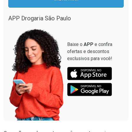
Comprar sem Desconto
Comprar sem Desconto
Comprar sem Desconto
Comprar sem Desconto
Por R$ 33,15/cada
Por R$ 137,94/cada
Por R$ 33,15/cada
Por R$ 137,94/cada
APP Drogaria São Paulo
Baixe o
APP
e confira
ofertas e descontos
exclusivos para você!