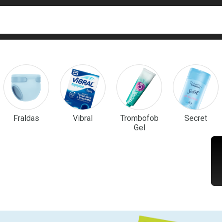
ca
isa?
em Destaque
Fraldas
Vibral
Trombofob
Secret
Gel