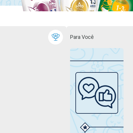
Para Você