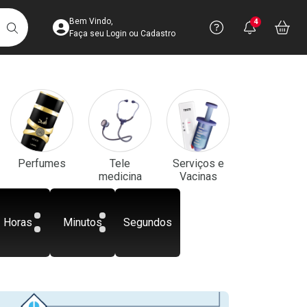
Acesse sua Conta
Precisa de aju
Notificaç
Acess
Bem Vindo,
4
Você po
notifica
Vo
it
BUSCAR
Ver Recursos 
Faça seu Login ou Cadastro
Atendimento ao 
Central de Ajud
Televendas
Perfumes
Tele
Serviços e
4003-3393
medicina
Vacinas
Horas
Minutos
Segundos