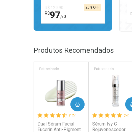
R$ 129,90
25% OFF
97
R$
,90
FECHAR
FECHAR
Laboratório
Por Menos
Produtos Recomendados
Patrocinado
Patrocinado
Ativar Desconto
COMPRAR
COMPRAR
Comprar sem Desconto
Comprar sem Desconto
(127)
(52)
Por R$ 97,90/cada
Por R$ 97,90/cada
Dual Sérum Facial
Sérum Ivy C
Eucerin Anti-Pigment
Rejuvenescedor