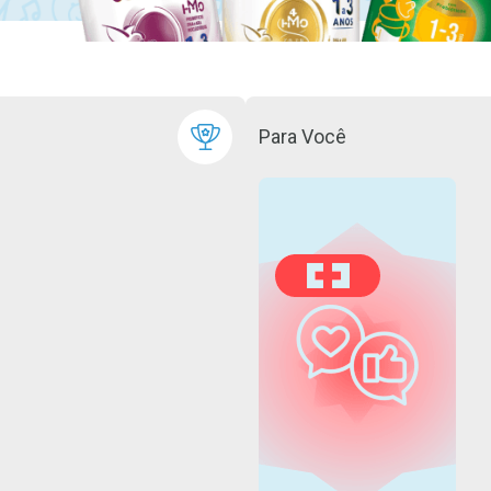
Para Você