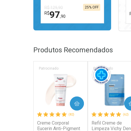
R$ 129,90
25% OFF
97
R$
,90
FECHAR
FECHAR
Laboratório
Por Menos
Produtos Recomendados
Patrocinado
Patrocinado
Ativar Desconto
COMPRAR
COMPRAR
Comprar sem Desconto
Comprar sem Desconto
(82)
(62)
Por R$ 97,90/cada
Por R$ 97,90/cada
Creme Corporal
Refil Creme de
Eucerin Anti-Pigment
Limpeza Vichy Der