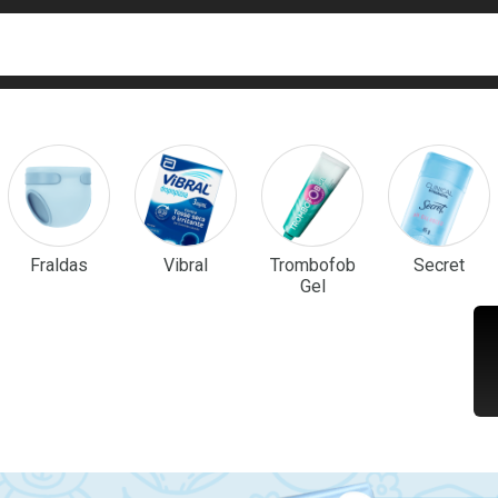
ca
isa?
em Destaque
Fraldas
Vibral
Trombofob
Secret
Gel