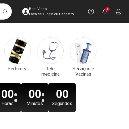
Acesse sua Conta
Precisa de aju
Notificaç
Acess
Bem Vindo,
4
Você po
notifica
Vo
it
BUSCAR
Ver Recursos 
Faça seu Login ou Cadastro
Atendimento ao 
Central de Ajud
Televendas
Perfumes
Tele
Serviços e
4003-3393
medicina
Vacinas
00
00
00
Horas
Minutos
Segundos