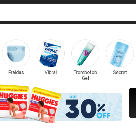
ca
isa?
em Destaque
Fraldas
Vibral
Trombofob
Secret
Gel