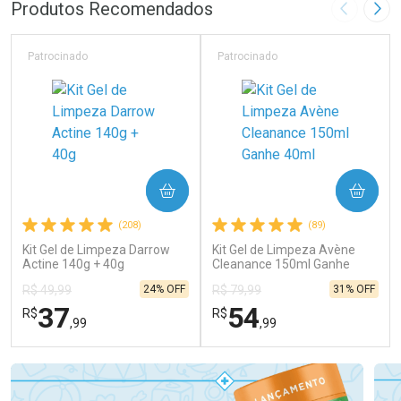
Dermaclub
Por Menos
Produtos Recomendados
Imagem A
Pró
Patrocinado
Patrocinado
Ativar Desconto
COMPRAR
COMPRAR
Comprar sem Desconto
Comprar sem Desconto
(208)
(89)
Por R$ 129,99/cada
Por R$ 129,99/cada
Kit Gel de Limpeza Darrow
Kit Gel de Limpeza Avène
Actine 140g + 40g
Cleanance 150ml Ganhe
40ml
24% OFF
31% OFF
R$ 49,99
R$ 79,99
37
54
R$
R$
,99
,99
FECHAR
FECHAR
FEC
FEC
Laboratório
Laboratório
Por Menos
Por Menos