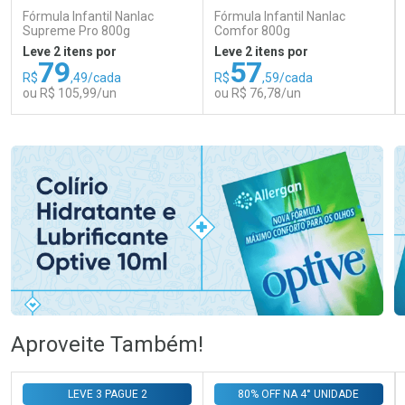
Fórmula Infantil Nanlac
Fórmula Infantil Nanlac
Supreme Pro 800g
Comfor 800g
Leve 2 itens por
Leve 2 itens por
79
57
R$
,49/cada
R$
,59/cada
ou R$ 105,99/un
ou R$ 76,78/un
FECHAR
FECHAR
FEC
FEC
Laboratório
Laboratório
Por Menos
Por Menos
Ativar Desconto
Ativar Desconto
Aproveite Também!
Comprar sem Desconto
Comprar sem Desconto
Comprar sem Desconto
Comprar sem Desconto
LEVE 3 PAGUE 2
80% OFF NA 4° UNIDADE
Por R$ 105,99/cada
Por R$ 76,78/cada
Por R$ 105,99/cada
Por R$ 76,78/cada