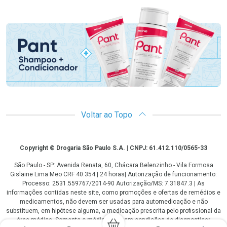
Promoção em Destaque
Voltar ao Topo
Copyright
Copyright © Drogaria São Paulo S.A. | CNPJ: 61.412.110/0565-33
São Paulo - SP: Avenida Renata, 60, Chácara Belenzinho - Vila Formosa
Gislaine Lima Meo CRF 40.354 | 24 horas| Autorização de funcionamento:
Processo: 2531.559767/2014-90 Autorização/MS: 7.31847.3 | As
informações contidas neste site, como promoções e ofertas de remédios e
medicamentos, não devem ser usadas para automedicação e não
substituem, em hipótese alguma, a medicação prescrita pelo profissional da
área médica. Somente o médico está em condições de diagnosticar