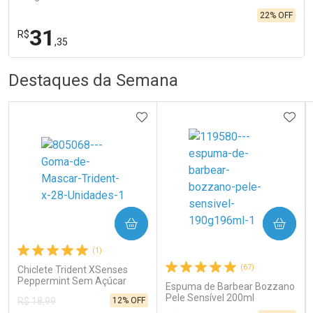
22% OFF
31
R$
,35
R
R
FECHA
FECHA
Destaques da Semana
Laboratório
Por Menos
ADICIONAR AOS FAVORITOS
ADIC
COMPRAR
COMPRAR
Ativar Desconto
(1)
(67)
Chiclete Trident XSenses
Peppermint Sem Açúcar
Comprar sem Desconto
Comprar sem Desconto
Espuma de Barbear Bozzano
Garrafa 54g
Por R$ 31,35/cada
Por R$ 31,35/cada
Pele Sensível 200ml
12% OFF
R$ 18,99