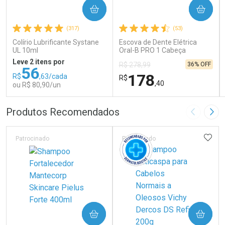
COMPRAR
COMPRAR
(317)
(53)
Colírio Lubrificante Systane
Escova de Dente Elétrica
UL 10ml
Oral-B PRO 1 Cabeça
Redonda Recarregável 1
Leve 2 itens por
36% OFF
R$ 278,99
Unidade
56
178
R$
,63/cada
R$
,40
ou R$ 80,90/un
FECHAR
FECHAR
FEC
FEC
Produtos Recomendados
Imagem A
Pró
Laboratório
Laboratório
Por Menos
Por Menos
ADIC
Patrocinado
Patrocinado
COMPRAR
COMPRAR
Ativar Desconto
Ativar Desconto