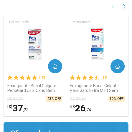
Imagem A
Pró
Patrocinado
Patrocinado
COMPRAR
COMPRAR
(153)
(93)
Enxaguante Bucal Colgate
Enxaguante Bucal Colgate
PerioGard Uso Diário Sem
PerioGard Extra Mint Sem
Álcool 500ml
Álcool 250ml
43% OFF
10% OFF
R$ 64,99
R$ 29,59
37
26
R$
R$
,23
,74
FECHAR
FECHAR
FEC
FEC
Laboratório
Laboratório