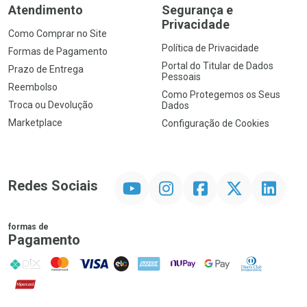
Atendimento
Segurança e
Privacidade
Como Comprar no Site
Política de Privacidade
Formas de Pagamento
Portal do Titular de Dados
Prazo de Entrega
Pessoais
Reembolso
Como Protegemos os Seus
Troca ou Devolução
Dados
Marketplace
Configuração de Cookies
YouTube
Instagram
Facebook
Twitter
Linkedin
Redes Sociais
formas de
Pagamento
PIX
MasterCard
VISA
ELO
AMEX
NuPay
Google Pay
Diners Club
Hipercard