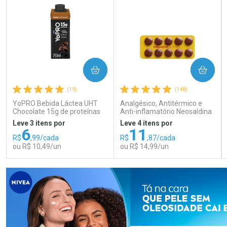
COMPRAR
COMPRAR
(19)
(148)
YoPRO Bebida Láctea UHT
Analgésico, Antitérmico e
Chocolate 15g de proteínas
Anti-inflamatório Neosaldina
250ml
30mg + 300mg + 30mg 10
Leve 3 itens por
Leve 4 itens por
Drágeas
6
11
R$
,99/cada
R$
,87/cada
ou R$ 10,49/un
ou R$ 14,99/un
FECHAR
FECHAR
FEC
FEC
Laboratório
Laboratório
Por Menos
Por Menos