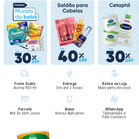
Benefícios
Frete Grátis
Entrega
Retire na Loja
Acima R$199
Em até 2 horas
Mais perto de você
Parcele
Baixe
WhatsApp
Até 3x Sem Juros
Nosso Aplicativo
Televendas e
Fale Conosco