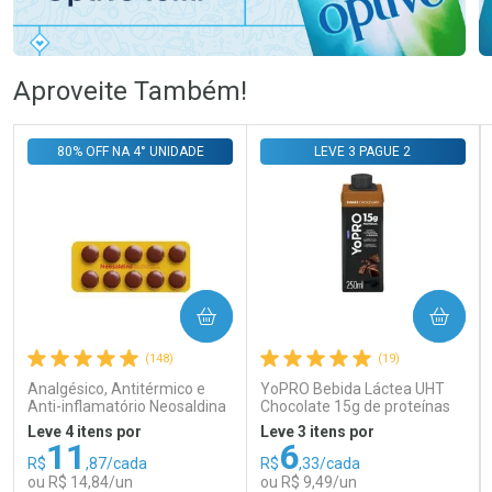
Ativar Desconto
Ativar Desconto
Aproveite Também!
Comprar sem Desconto
Comprar sem Desconto
Comprar sem Desconto
Comprar sem Desconto
80% OFF NA 4° UNIDADE
LEVE 3 PAGUE 2
Por R$ 105,69/cada
Por R$ 58,79/cada
Por R$ 105,69/cada
Por R$ 58,79/cada
COMPRAR
COMPRAR
(148)
(19)
Analgésico, Antitérmico e
YoPRO Bebida Láctea UHT
Anti-inflamatório Neosaldina
Chocolate 15g de proteínas
30mg + 300mg + 30mg 10
250ml
Leve 4 itens por
Leve 3 itens por
Drágeas
11
6
R$
,87/cada
R$
,33/cada
ou R$ 14,84/un
ou R$ 9,49/un