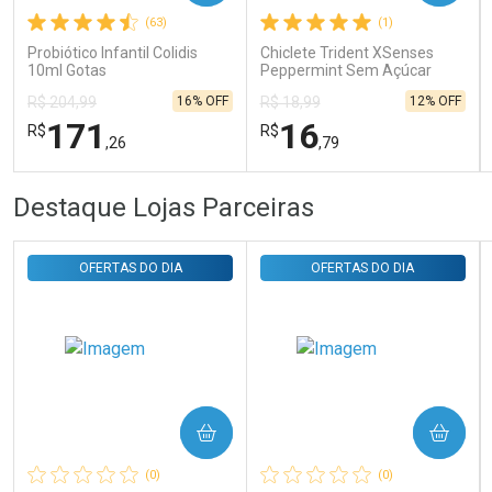
(63)
(1)
Comprar sem Desconto
Comprar sem Desconto
Por R$ 31,35/cada
Por R$ 31,35/cada
Probiótico Infantil Colidis
Chiclete Trident XSenses
10ml Gotas
Peppermint Sem Açúcar
Garrafa 54g
16% OFF
12% OFF
R$ 204,99
R$ 18,99
171
16
R$
R$
,26
,79
FECHAR
FECHAR
FEC
FEC
Destaque Lojas Parceiras
Laboratório
Laboratório
Por Menos
Por Menos
OFERTAS DO DIA
OFERTAS DO DIA
COMPRAR
COMPRAR
Ativar Desconto
Ativar Desconto
(0)
(0)