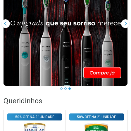
Imagem Anterior
Pr
Queridinhos
50% OFF NA 2° UNIDADE
50% OFF NA 2° UNIDADE