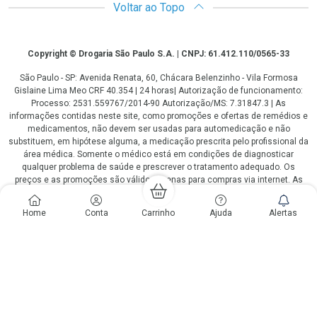
Voltar ao Topo
Copyright
Copyright © Drogaria São Paulo S.A. | CNPJ: 61.412.110/0565-33
São Paulo - SP: Avenida Renata, 60, Chácara Belenzinho - Vila Formosa
Gislaine Lima Meo CRF 40.354 | 24 horas| Autorização de funcionamento:
Processo: 2531.559767/2014-90 Autorização/MS: 7.31847.3 | As
informações contidas neste site, como promoções e ofertas de remédios e
medicamentos, não devem ser usadas para automedicação e não
substituem, em hipótese alguma, a medicação prescrita pelo profissional da
área médica. Somente o médico está em condições de diagnosticar
qualquer problema de saúde e prescrever o tratamento adequado. Os
preços e as promoções são válidos apenas para compras via internet. As
fotos contidas em nosso site são meramente ilustrativas. *Preços e
disponibilidade sujeitos a alterações no decorrer do dia. Antibióticos e
Home
Conta
Carrinho
Ajuda
Alertas
antimicrobianos vendas apenas em lojas físicas ou televendas. Portaria nº
344 - 01/02/1999 - Ministério da Saúde. Horário de funcionamento Central
de Vendas e Atendimento ao Cliente 4003 3393 ou 0800 779 8767 de
domingo a domingo das 08h00 às 20h00.
LGPD Aceite os Cookies