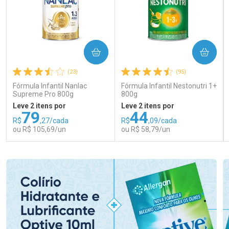
COMPRAR
COMPRAR
(23)
(95)
Fórmula Infantil Nanlac
Fórmula Infantil Nestonutri 1+
Supreme Pro 800g
800g
Leve 2 itens por
Leve 2 itens por
79
44
R$
,27/cada
R$
,09/cada
ou R$ 105,69/un
ou R$ 58,79/un
FECHAR
FECHAR
FEC
FEC
Laboratório
Laboratório
Por Menos
Por Menos