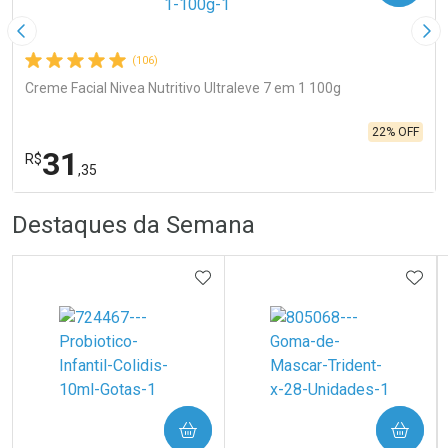
Imagem Anterior
Pró
(106)
Creme Facial Nivea Nutritivo Ultraleve 7 em 1 100g
22% OFF
31
R$
,35
R
R
FECHA
FECHA
Destaques da Semana
Laboratório
Por Menos
ADICIONAR AOS FAVORITOS
ADIC
Ativar Desconto
COMPRAR
COMPRAR