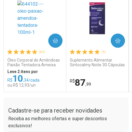
COMPRAR
COMPRAR
Ativar Desconto
Ativar Desconto
(67)
(1)
Comprar sem Desconto
Comprar sem Desconto
Comprar sem Desconto
Comprar sem Desconto
Óleo Corporal de Amêndoas
Suplemento Alimentar
Por R$ 26,99/cada
Por R$ 121,90/cada
Por R$ 26,99/cada
Por R$ 121,90/cada
Paixão Tentadora Ameixa
Sintocalmy Noite 30 Cápsulas
Rubi 100ml
Leve 2 itens por
10
87
R$
,34/cada
R$
,99
ou R$ 12,93/un
Tudo sobre a Drogaria São Paulo
FECHAR
FECHAR
FEC
FEC
Laboratório
Laboratório
Por Menos
Por Menos
Cadastre-se para receber novidades
Receba as melhores ofertas e super descontos
exclusivos!