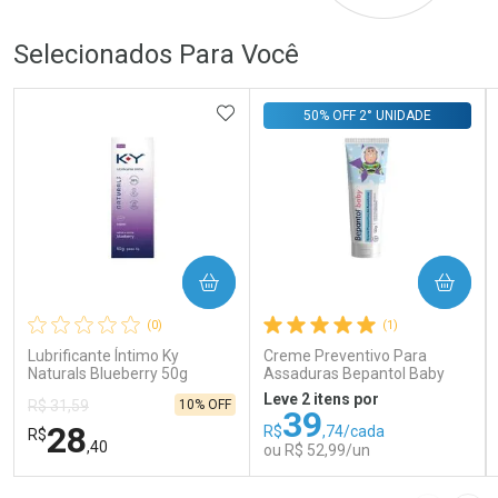
Selecionados Para Você
ADICIONAR AOS FAVORITOS
50% OFF 2° UNIDADE
COMPRAR
COMPRAR
(0)
(1)
Lubrificante Íntimo Ky
Creme Preventivo Para
Naturals Blueberry 50g
Assaduras Bepantol Baby
Toy Story Personagens
Leve 2 itens por
10% OFF
R$ 31,59
Sortidos 120g
39
28
R$
,74/cada
R$
,40
ou R$ 52,99/un