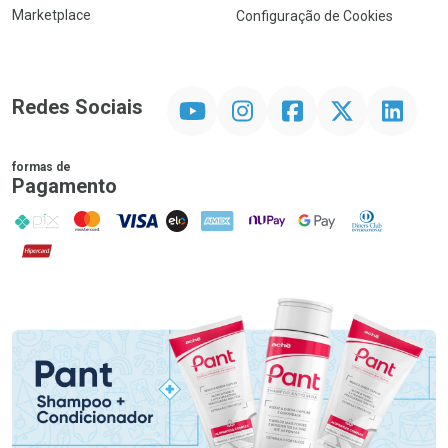
Marketplace
Configuração de Cookies
YouTube
Instagram
Facebook
Twitter
Linkedin
Redes Sociais
formas de
Pagamento
PIX
MasterCard
VISA
ELO
AMEX
NuPay
Google Pay
Diners Club
Hipercard
Promoção em Destaque