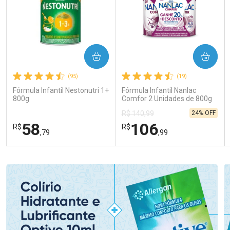
COMPRAR
COMPRAR
(95)
(19)
Fórmula Infantil Nestonutri 1+
Fórmula Infantil Nanlac
800g
Comfor 2 Unidades de 800g
24% OFF
R$ 140,99
58
106
R$
R$
,79
,99
FECHAR
FECHAR
FEC
FEC
Laboratório
Laboratório
Por Menos
Por Menos