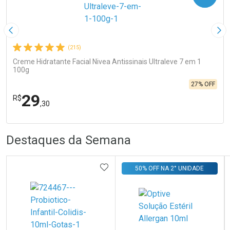
Imagem Anterior
Pró
(215)
Creme Hidratante Facial Nivea Antissinais Ultraleve 7 em 1
100g
27% OFF
29
R$
,30
R
R
FECHA
FECHA
Destaques da Semana
Laboratório
Por Menos
ADICIONAR AOS FAVORITOS
50% OFF NA 2° UNIDADE