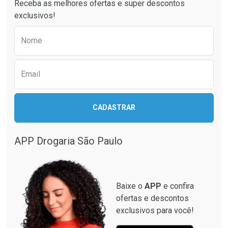
Receba as melhores ofertas e super descontos
exclusivos!
Preencha o formulário abaixo para receber 
Nome
Email
Ativar Desconto
Ativar Desconto
CADASTRAR
Comprar sem Desconto
Comprar sem Desconto
Comprar sem Desconto
Comprar sem Desconto
Por R$ 349,99/cada
Por R$ 12,93/cada
Por R$ 349,99/cada
Por R$ 12,93/cada
APP Drogaria São Paulo
Baixe o
APP
e confira
ofertas e descontos
exclusivos para você!