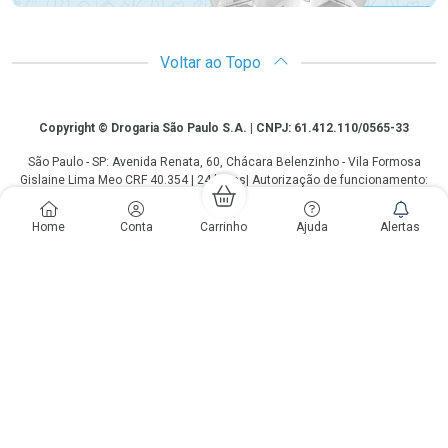
Voltar ao Topo
Copyright
Copyright © Drogaria São Paulo S.A. | CNPJ: 61.412.110/0565-33
São Paulo - SP: Avenida Renata, 60, Chácara Belenzinho - Vila Formosa
Gislaine Lima Meo CRF 40.354 | 24 horas| Autorização de funcionamento:
Processo: 2531.559767/2014-90 Autorização/MS: 7.31847.3 | As
informações contidas neste site, como promoções e ofertas de remédios e
Home
Conta
Carrinho
Ajuda
Alertas
medicamentos, não devem ser usadas para automedicação e não
substituem, em hipótese alguma, a medicação prescrita pelo profissional da
área médica. Somente o médico está em condições de diagnosticar
qualquer problema de saúde e prescrever o tratamento adequado. Os
preços e as promoções são válidos apenas para compras via internet. As
fotos contidas em nosso site são meramente ilustrativas. *Preços e
disponibilidade sujeitos a alterações no decorrer do dia. Antibióticos e
antimicrobianos vendas apenas em lojas físicas ou televendas. Portaria nº
344 - 01/02/1999 - Ministério da Saúde. Horário de funcionamento Central
de Vendas e Atendimento ao Cliente 4003 3393 ou 0800 779 8767 de
domingo a domingo das 08h00 às 20h00.