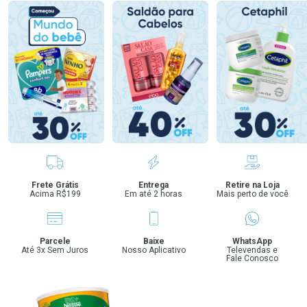
Benefícios
Frete Grátis
Entrega
Retire na Loja
Acima R$199
Em até 2 horas
Mais perto de você
Parcele
Baixe
WhatsApp
Até 3x Sem Juros
Nosso Aplicativo
Televendas e
Fale Conosco