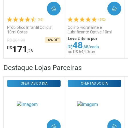
Ativar Desconto
COMPRAR
COMPRAR
(63)
(392)
Comprar sem Desconto
Comprar sem Desconto
Probiótico Infantil Colidis
Colírio Hidratante e
Por R$ 29,30/cada
Por R$ 29,30/cada
10ml Gotas
Lubrificante Optive 10ml
Leve 2 itens por
16% OFF
R$ 204,99
48
171
R$
,68/cada
R$
,26
ou R$ 64,90/un
FECHAR
FECHAR
FEC
FEC
Destaque Lojas Parceiras
Laboratório
Laboratório
Por Menos
Por Menos
OFERTAS DO DIA
OFERTAS DO DIA
COMPRAR
COMPRAR
Ativar Desconto
Ativar Desconto