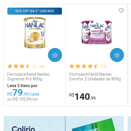
ADIC
50% OFF NA 2° UNIDADE
COMPRAR
COMPRAR
(23)
(19)
Fórmula Infantil Nanlac
Fórmula Infantil Nanlac
Supreme Pro 800g
Comfor 2 Unidades de 800g
Leve 2 itens por
79
140
R$
,49/cada
R$
,99
ou R$ 105,99/un
FECHAR
FECHAR
FEC
FEC
Laboratório
Laboratório
Por Menos
Por Menos