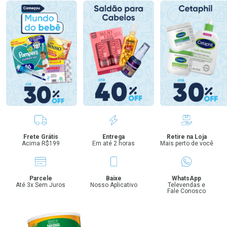
Benefícios
Frete Grátis
Entrega
Retire na Loja
Acima R$199
Em até 2 horas
Mais perto de você
Parcele
Baixe
WhatsApp
Até 3x Sem Juros
Nosso Aplicativo
Televendas e
Fale Conosco