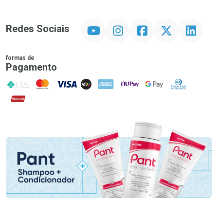
YouTube
Instagram
Facebook
Twitter
Linkedin
Redes Sociais
formas de
Pagamento
PIX
MasterCard
VISA
ELO
AMEX
NuPay
Google Pay
Diners Club
Hipercard
Promoção em Destaque