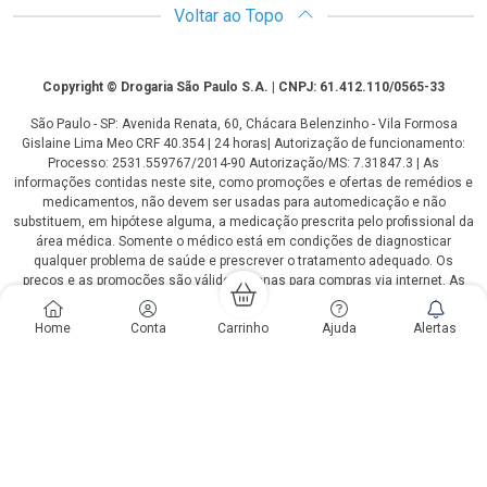
Voltar ao Topo
Copyright
Copyright © Drogaria São Paulo S.A. | CNPJ: 61.412.110/0565-33
São Paulo - SP: Avenida Renata, 60, Chácara Belenzinho - Vila Formosa
Gislaine Lima Meo CRF 40.354 | 24 horas| Autorização de funcionamento:
Processo: 2531.559767/2014-90 Autorização/MS: 7.31847.3 | As
informações contidas neste site, como promoções e ofertas de remédios e
medicamentos, não devem ser usadas para automedicação e não
substituem, em hipótese alguma, a medicação prescrita pelo profissional da
área médica. Somente o médico está em condições de diagnosticar
qualquer problema de saúde e prescrever o tratamento adequado. Os
preços e as promoções são válidos apenas para compras via internet. As
fotos contidas em nosso site são meramente ilustrativas. *Preços e
disponibilidade sujeitos a alterações no decorrer do dia. Antibióticos e
Home
Conta
Carrinho
Ajuda
Alertas
antimicrobianos vendas apenas em lojas físicas ou televendas. Portaria nº
344 - 01/02/1999 - Ministério da Saúde. Horário de funcionamento Central
de Vendas e Atendimento ao Cliente 4003 3393 ou 0800 779 8767 de
domingo a domingo das 08h00 às 20h00.
LGPD Aceite os Cookies