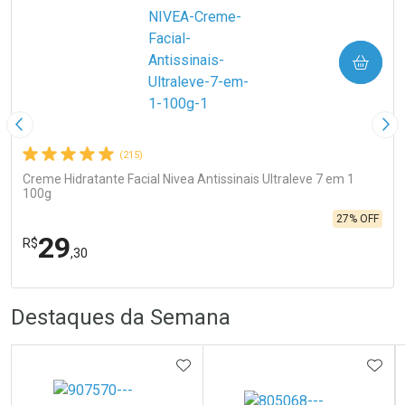
COMPRAR
Imagem Anterior
Pró
(215)
Creme Hidratante Facial Nivea Antissinais Ultraleve 7 em 1
100g
27% OFF
29
R$
,30
FECHA
FECHA
R
R
Destaques da Semana
Laboratório
Por Menos
ADICIONAR AOS FAVORITOS
ADIC