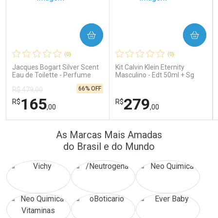
COMPRAR
COMPRAR
Ativar Desconto
Ativar Desconto
(0)
(0)
Comprar sem Desconto
Comprar sem Desconto
Comprar sem Desconto
Comprar sem Desconto
Jacques Bogart Silver Scent
Kit Calvin Klein Eternity
Por R$ 389,90/cada
Por R$ 16,79/cada
Por R$ 389,90/cada
Por R$ 16,79/cada
Eau de Toilette - Perfume
Masculino - Edt 50ml + Sg
Masculino
100ml
66% OFF
R$ 479,00
165
279
R$
R$
,00
,00
FECHAR
FECHAR
FEC
FEC
As Marcas Mais Amadas
Laboratório
Laboratório
Por Menos
Por Menos
do Brasil e do Mundo