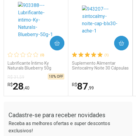
COMPRAR
COMPRAR
Ativar Desconto
Ativar Desconto
(0)
(1)
Comprar sem Desconto
Comprar sem Desconto
Comprar sem Desconto
Comprar sem Desconto
Lubrificante Íntimo Ky
Suplemento Alimentar
Por R$ 41,99/cada
Por R$ 121,90/cada
Por R$ 41,99/cada
Por R$ 121,90/cada
Naturals Blueberry 50g
Sintocalmy Noite 30 Cápsulas
10% OFF
R$ 31,59
28
87
R$
R$
,40
,99
Tudo sobre a Drogaria São Paulo
FECHAR
FECHAR
FEC
FEC
Laboratório
Laboratório
Por Menos
Por Menos
Cadastre-se para receber novidades
Receba as melhores ofertas e super descontos
exclusivos!