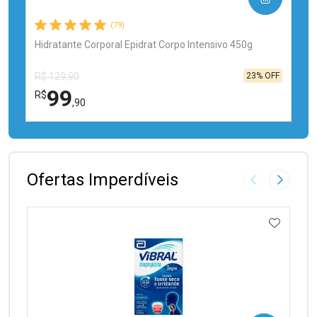
(79)
Hidratante Corporal Epidrat Corpo Intensivo 450g
23% OFF
R$ 129,90
99
R$
,90
FECHAR
FECHAR
Laboratório
Por Menos
Ofertas Imperdíveis
Imagem Anter
Próxima
ADICIO
Ativar Desconto