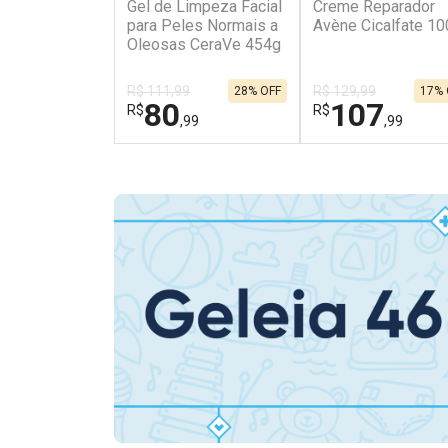
Gel de Limpeza Facial
Creme Reparador
para Peles Normais a
Avène Cicalfate 1
Oleosas CeraVe 454g
R$ 111,99
R$ 129,99
28% OFF
17% 
80
107
R$
R$
,99
,99
FECHAR
FECHAR
Dermaclub
Laboratório
Por Menos
Por Menos
Ativar Desconto
Ativar Desconto
Comprar sem Desconto
Comprar sem Des
Comprar sem Desconto
Comprar sem Des