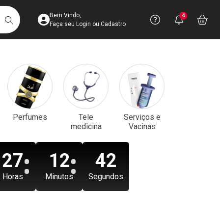
Acesse sua Conta
Precisa de aju
Notificaç
Acess
Bem Vindo,
4
Você po
notifica
Vo
it
BUSCAR
Ver Recursos 
Faça seu Login ou Cadastro
Atendimento ao 
Central de Ajud
Televendas
Perfumes
Tele
Serviços e
4003-3393
medicina
Vacinas
27
12
40
Horas
Minutos
Segundos