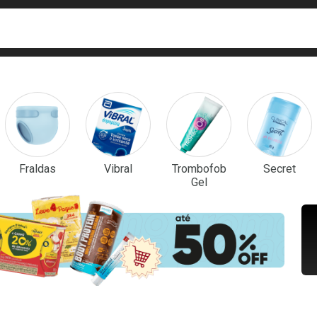
ca
isa?
em Destaque
Fraldas
Vibral
Trombofob
Secret
Gel