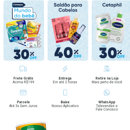
Benefícios
Frete Grátis
Entrega
Retire na Loja
Acima R$199
Em até 2 horas
Mais perto de você
Parcele
Baixe
WhatsApp
Até 3x Sem Juros
Nosso Aplicativo
Televendas e
Fale Conosco