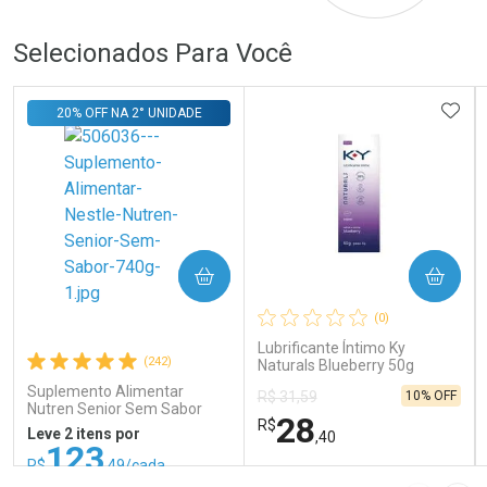
Selecionados Para Você
ADIC
20% OFF NA 2° UNIDADE
COMPRAR
COMPRAR
(0)
Lubrificante Íntimo Ky
(242)
Naturals Blueberry 50g
Suplemento Alimentar
10% OFF
R$ 31,59
Nutren Senior Sem Sabor
28
R$
740g
Leve 2 itens por
,40
123
R$
,49/cada
ou R$ 137,21/un