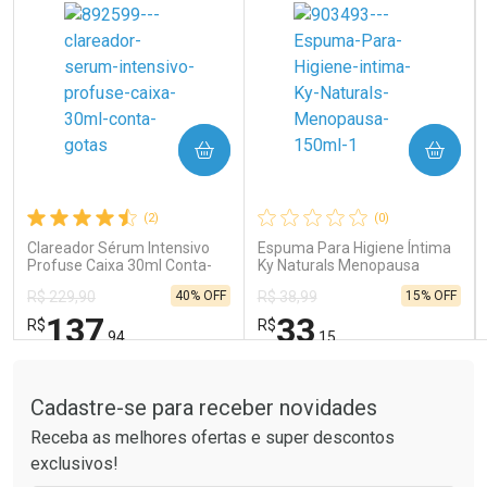
COMPRAR
COMPRAR
Ativar Desconto
Ativar Desconto
Comprar sem Desconto
Comprar sem Desconto
Comprar sem Desconto
Comprar sem Desconto
(2)
(0)
Por R$ 121,90/cada
Por R$ 41,99/cada
Por R$ 121,90/cada
Por R$ 41,99/cada
Clareador Sérum Intensivo
Espuma Para Higiene Íntima
Profuse Caixa 30ml Conta-
Ky Naturals Menopausa
Gotas
150ml
40% OFF
15% OFF
R$ 229,90
R$ 38,99
137
33
R$
R$
,94
,15
Tudo sobre a Drogaria São Paulo
FECHAR
FECHAR
FEC
FEC
Laboratório
Laboratório
Por Menos
Por Menos
Cadastre-se para receber novidades
Receba as melhores ofertas e super descontos
exclusivos!