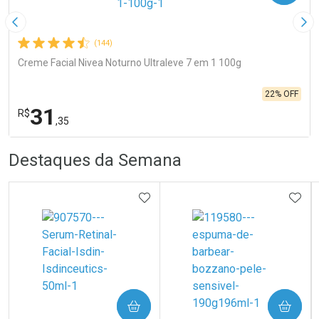
Imagem Anterior
Pró
(144)
Creme Facial Nivea Noturno Ultraleve 7 em 1 100g
22% OFF
31
R$
,35
R
R
FECHA
FECHA
Destaques da Semana
Laboratório
Por Menos
ADICIONAR AOS FAVORITOS
ADIC
Ativar Desconto
COMPRAR
COMPRAR