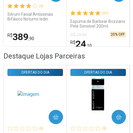
(4)
Comprar sem Desconto
Comprar sem Desconto
Por R$ 31,35/cada
Por R$ 31,35/cada
(67)
Sérum Facial Antissinais
Bifásico Noturno Isdin
Espuma de Barbear Bozzano
Isdinceutics Retinal com
Pele Sensível 200ml
Retinaldeído 50ml
389
20% OFF
R$ 29,99
R$
,90
24
R$
,10
FECHAR
FECHAR
FEC
FEC
Destaque Lojas Parceiras
Laboratório
Laboratório
Por Menos
Por Menos
OFERTAS DO DIA
OFERTAS DO DIA
COMPRAR
COMPRAR
Ativar Desconto
Ativar Desconto
(0)
(0)