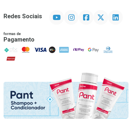
YouTube
Instagram
Facebook
Twitter
Linkedin
Redes Sociais
formas de
Pagamento
PIX
MasterCard
VISA
ELO
AMEX
NuPay
Google Pay
Diners Club
Hipercard
Promoção em Destaque