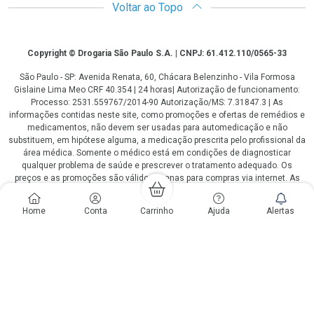
Voltar ao Topo
Copyright
Copyright © Drogaria São Paulo S.A. | CNPJ: 61.412.110/0565-33
São Paulo - SP: Avenida Renata, 60, Chácara Belenzinho - Vila Formosa
Gislaine Lima Meo CRF 40.354 | 24 horas| Autorização de funcionamento:
Processo: 2531.559767/2014-90 Autorização/MS: 7.31847.3 | As
informações contidas neste site, como promoções e ofertas de remédios e
medicamentos, não devem ser usadas para automedicação e não
substituem, em hipótese alguma, a medicação prescrita pelo profissional da
área médica. Somente o médico está em condições de diagnosticar
qualquer problema de saúde e prescrever o tratamento adequado. Os
preços e as promoções são válidos apenas para compras via internet. As
fotos contidas em nosso site são meramente ilustrativas. *Preços e
disponibilidade sujeitos a alterações no decorrer do dia. Antibióticos e
Home
Conta
Carrinho
Ajuda
Alertas
antimicrobianos vendas apenas em lojas físicas ou televendas. Portaria nº
344 - 01/02/1999 - Ministério da Saúde. Horário de funcionamento Central
de Vendas e Atendimento ao Cliente 4003 3393 ou 0800 779 8767 de
domingo a domingo das 08h00 às 20h00.
LGPD Aceite os Cookies