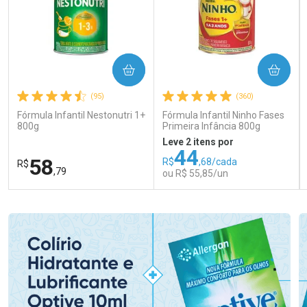
COMPRAR
COMPRAR
(95)
(360)
Fórmula Infantil Nestonutri 1+
Fórmula Infantil Ninho Fases
800g
Primeira Infância 800g
Leve 2 itens por
44
58
R$
,68/cada
R$
,79
ou R$ 55,85/un
FECHAR
FECHAR
FEC
FEC
Laboratório
Laboratório
Por Menos
Por Menos