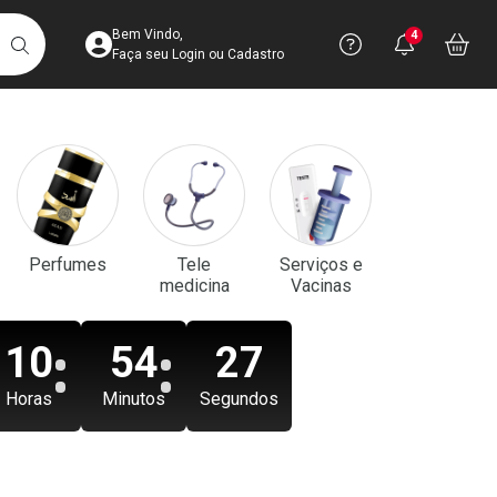
Acesse sua Conta
Precisa de aju
Notificaç
Acess
Bem Vindo,
4
Você po
notifica
Vo
it
BUSCAR
Ver Recursos 
Faça seu Login ou Cadastro
Atendimento ao 
Central de Ajud
Televendas
Perfumes
Tele
Serviços e
4003-3393
medicina
Vacinas
10
54
25
Horas
Minutos
Segundos