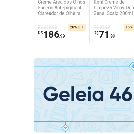
Creme Área dos Olhos
Refil Creme de
Eucerin Anti-pigment
Limpeza Vichy Der
Clareador de Olheiras
Sensi Scalp 200ml
15ml
R$ 259,99
R$ 85,99
28% OFF
16% 
186
71
R$
R$
,99
,99
FECHAR
FECHAR
Laboratório
Dermaclub
Por Menos
Por Menos
Ativar Desconto
Ativar Desconto
Comprar sem Desconto
Comprar sem Des
Comprar sem Desconto
Comprar sem Des