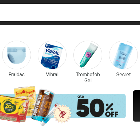
ca
isa?
em Destaque
Fraldas
Vibral
Trombofob
Secret
Gel