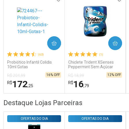
Ativar Desconto
COMPRAR
COMPRAR
(63)
(1)
Comprar sem Desconto
Comprar sem Desconto
Por R$ 143,94/cada
Por R$ 143,94/cada
Probiótico Infantil Colidis
Chiclete Trident XSenses
10ml Gotas
Peppermint Sem Açúcar
Garrafa 54g
16% OFF
12% OFF
R$ 204,99
R$ 18,99
172
16
R$
R$
,25
,79
FECHAR
FECHAR
FEC
FEC
Destaque Lojas Parceiras
Laboratório
Laboratório
Por Menos
Por Menos
OFERTAS DO DIA
OFERTAS DO DIA