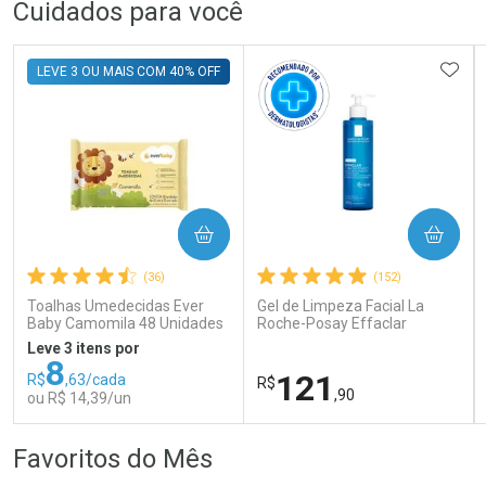
FECHAR
FECHAR
FEC
FEC
Cuidados para você
Laboratório
Laboratório
Por Menos
Por Menos
ADIC
LEVE 3 OU MAIS COM 40% OFF
COMPRAR
COMPRAR
Ativar Desconto
Ativar Desconto
(36)
(152)
Comprar sem Desconto
Comprar sem Desconto
Comprar sem Desconto
Comprar sem Desconto
Toalhas Umedecidas Ever
Gel de Limpeza Facial La
Por R$ 52,99/cada
Por R$ 159,99/cada
Por R$ 52,99/cada
Por R$ 159,99/cada
Baby Camomila 48 Unidades
Roche-Posay Effaclar
Concentrado 300g
Leve 3 itens por
8
121
R$
,63/cada
R$
,90
ou R$ 14,39/un
FECHAR
FECHAR
FEC
FEC
Favoritos do Mês
Laboratório
Dermaclub
Por Menos
Por Menos