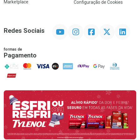
Marketplace
Configuração de Cookies
YouTube
Instagram
Facebook
Twitter
Linkedin
Redes Sociais
formas de
Pagamento
PIX
MasterCard
VISA
ELO
AMEX
NuPay
Google Pay
Diners Club
Hipercard
Promoção em Destaque