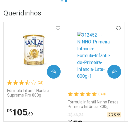
Queridinhos
ADICIONAR AOS FAVORITOS
ADIC
COMPRAR
COMPRAR
(23)
Fórmula Infantil Nanlac
(360)
Supreme Pro 800g
Fórmula Infantil Ninho Fases
Primeira Infância 800g
105
R$
,69
6% OFF
R$ 56,24
53
R$
,06