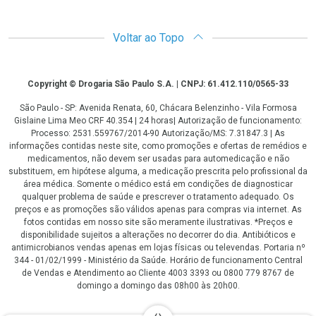
Voltar ao Topo
Copyright
Copyright © Drogaria São Paulo S.A. | CNPJ: 61.412.110/0565-33
São Paulo - SP: Avenida Renata, 60, Chácara Belenzinho - Vila Formosa
Gislaine Lima Meo CRF 40.354 | 24 horas| Autorização de funcionamento:
Processo: 2531.559767/2014-90 Autorização/MS: 7.31847.3 | As
informações contidas neste site, como promoções e ofertas de remédios e
medicamentos, não devem ser usadas para automedicação e não
substituem, em hipótese alguma, a medicação prescrita pelo profissional da
área médica. Somente o médico está em condições de diagnosticar
qualquer problema de saúde e prescrever o tratamento adequado. Os
preços e as promoções são válidos apenas para compras via internet. As
fotos contidas em nosso site são meramente ilustrativas. *Preços e
disponibilidade sujeitos a alterações no decorrer do dia. Antibióticos e
antimicrobianos vendas apenas em lojas físicas ou televendas. Portaria nº
344 - 01/02/1999 - Ministério da Saúde. Horário de funcionamento Central
de Vendas e Atendimento ao Cliente 4003 3393 ou 0800 779 8767 de
domingo a domingo das 08h00 às 20h00.
LGPD Aceite os Cookies