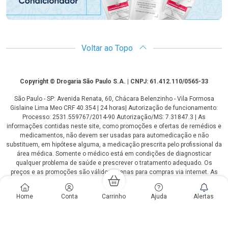
Voltar ao Topo
Copyright
Copyright © Drogaria São Paulo S.A. | CNPJ: 61.412.110/0565-33
São Paulo - SP: Avenida Renata, 60, Chácara Belenzinho - Vila Formosa
Gislaine Lima Meo CRF 40.354 | 24 horas| Autorização de funcionamento:
Processo: 2531.559767/2014-90 Autorização/MS: 7.31847.3 | As
informações contidas neste site, como promoções e ofertas de remédios e
medicamentos, não devem ser usadas para automedicação e não
substituem, em hipótese alguma, a medicação prescrita pelo profissional da
área médica. Somente o médico está em condições de diagnosticar
qualquer problema de saúde e prescrever o tratamento adequado. Os
preços e as promoções são válidos apenas para compras via internet. As
fotos contidas em nosso site são meramente ilustrativas. *Preços e
disponibilidade sujeitos a alterações no decorrer do dia. Antibióticos e
Home
Conta
Carrinho
Ajuda
Alertas
antimicrobianos vendas apenas em lojas físicas ou televendas. Portaria nº
344 - 01/02/1999 - Ministério da Saúde. Horário de funcionamento Central
de Vendas e Atendimento ao Cliente 4003 3393 ou 0800 779 8767 de
domingo a domingo das 08h00 às 20h00.