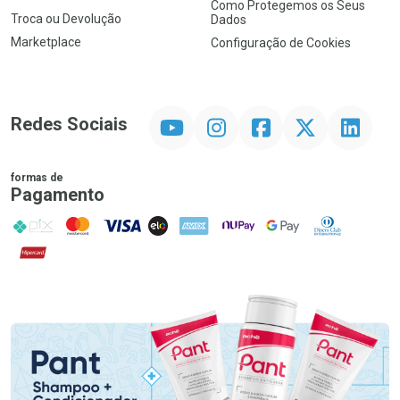
Como Protegemos os Seus
Troca ou Devolução
Dados
Marketplace
Configuração de Cookies
YouTube
Instagram
Facebook
Twitter
Linkedin
Redes Sociais
formas de
Pagamento
PIX
MasterCard
VISA
ELO
AMEX
NuPay
Google Pay
Diners Club
Hipercard
Promoção em Destaque