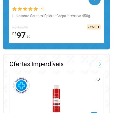
(79)
Hidratante Corporal Epidrat Corpo Intensivo 450g
25% OFF
R$ 129,90
97
R$
,90
FECHAR
FECHAR
Laboratório
Por Menos
Ofertas Imperdíveis
Imagem Anter
Próxima
ADICIO
Ativar Desconto