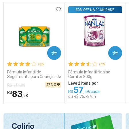
ADICIONAR AOS FAVORITOS
50% OFF NA 2° UNIDADE
COMPRAR
COMPRAR
(32)
(72)
Fórmula Infantil de
Fórmula Infantil Nanlac
Seguimento para Crianças de
Comfor 800g
Primeira Infância Nestonutri
Leve 2 itens por
27% OFF
R$ 114,99
2 Unidades de 800g cada
57
83
R$
,59/cada
R$
,98
ou R$ 76,78/un
FECHAR
FECHAR
FEC
FEC
Laboratório
Laboratório
Por Menos
Por Menos