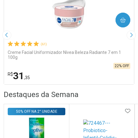
COMPRAR
Imagem Anterior
Pró
(61)
Creme Facial Uniformizador Nívea Beleza Radiante 7 em 1
100g
22% OFF
31
R$
,35
R
R
FECHA
FECHA
Destaques da Semana
Laboratório
Por Menos
ADIC
50% OFF NA 2° UNIDADE