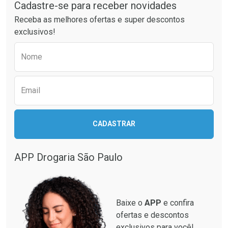
Por Menos
Por Menos
Cadastre-se para receber novidades
Receba as melhores ofertas e super descontos
exclusivos!
Preencha o formulário abaixo para receber 
Nome
Email
Ativar Desconto
Ativar Desconto
CADASTRAR
Comprar sem Desconto
Comprar sem Desconto
Comprar sem Desconto
Comprar sem Desconto
Por R$ 33,15/cada
Por R$ 87,99/cada
Por R$ 33,15/cada
Por R$ 87,99/cada
APP Drogaria São Paulo
Baixe o
APP
e confira
ofertas e descontos
exclusivos para você!