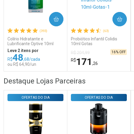
Ativar Desconto
COMPRAR
COMPRAR
(393)
(63)
Comprar sem Desconto
Comprar sem Desconto
Por R$ 31,35/cada
Por R$ 31,35/cada
Colírio Hidratante e
Probiótico Infantil Colidis
Lubrificante Optive 10ml
10ml Gotas
Leve 2 itens por
16% OFF
R$ 204,99
48
171
R$
,68/cada
R$
,26
ou R$ 64,90/un
FECHAR
FECHAR
FEC
FEC
Destaque Lojas Parceiras
Laboratório
Laboratório
Por Menos
Por Menos
OFERTAS DO DIA
OFERTAS DO DIA