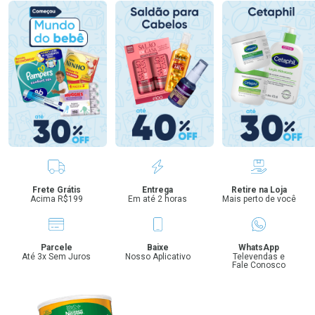
Benefícios
Frete Grátis
Entrega
Retire na Loja
Acima R$199
Em até 2 horas
Mais perto de você
Parcele
Baixe
WhatsApp
Até 3x Sem Juros
Nosso Aplicativo
Televendas e
Fale Conosco