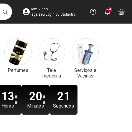
Acesse sua Conta
Precisa de aju
Notificaç
Acess
Bem Vindo,
4
Você po
notifica
Vo
it
BUSCAR
Ver Recursos 
Faça seu Login ou Cadastro
Atendimento ao 
Central de Ajud
Televendas
Perfumes
Tele
Serviços e
4003-3393
medicina
Vacinas
13
20
19
Horas
Minutos
Segundos