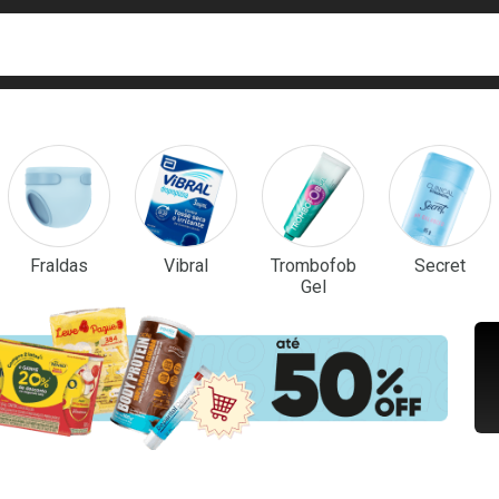
ca
isa?
em Destaque
Fraldas
Vibral
Trombofob
Secret
Gel