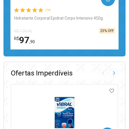
(79)
Hidratante Corporal Epidrat Corpo Intensivo 450g
25% OFF
R$ 129,90
97
R$
,90
FECHAR
FECHAR
Laboratório
Por Menos
Ofertas Imperdíveis
Imagem Anter
Próxima
ADICIO
Ativar Desconto