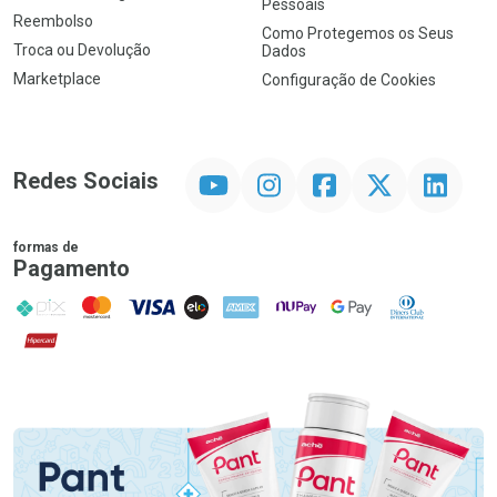
Pessoais
Reembolso
Como Protegemos os Seus
Troca ou Devolução
Dados
Marketplace
Configuração de Cookies
YouTube
Instagram
Facebook
Twitter
Linkedin
Redes Sociais
formas de
Pagamento
PIX
MasterCard
VISA
ELO
AMEX
NuPay
Google Pay
Diners Club
Hipercard
Promoção em Destaque