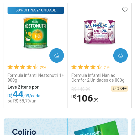
ADIC
50% OFF NA 2° UNIDADE
COMPRAR
COMPRAR
(95)
(19)
Fórmula Infantil Nestonutri 1+
Fórmula Infantil Nanlac
800g
Comfor 2 Unidades de 800g
Leve 2 itens por
24% OFF
R$ 140,99
44
106
R$
,09/cada
R$
,99
ou R$ 58,79/un
FECHAR
FECHAR
FEC
FEC
Laboratório
Laboratório
Por Menos
Por Menos