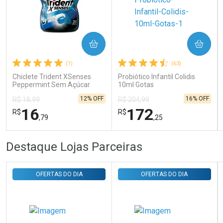
COMPRAR
COMPRAR
Ativar Desconto
(1)
(63)
Chiclete Trident XSenses
Probiótico Infantil Colidis
Comprar sem Desconto
Comprar sem Desconto
Peppermint Sem Açúcar
10ml Gotas
Por R$ 29,30/cada
Por R$ 29,30/cada
Garrafa 54g
12% OFF
16% OFF
R$ 18,99
R$ 204,99
16
172
R$
R$
,79
,25
FECHAR
FECHAR
FEC
FEC
Destaque Lojas Parceiras
Laboratório
Laboratório
Por Menos
Por Menos
OFERTAS DO DIA
OFERTAS DO DIA