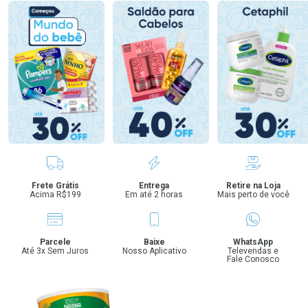
Benefícios
Frete Grátis
Entrega
Retire na Loja
Acima R$199
Em até 2 horas
Mais perto de você
Parcele
Baixe
WhatsApp
Até 3x Sem Juros
Nosso Aplicativo
Televendas e
Fale Conosco