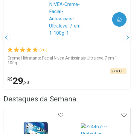
COMPRAR
Imagem Anterior
Pró
(215)
Creme Hidratante Facial Nivea Antissinais Ultraleve 7 em 1
100g
27% OFF
29
R$
,30
R
R
FECHA
FECHA
Destaques da Semana
Laboratório
Por Menos
ADICIONAR AOS FAVORITOS
ADIC