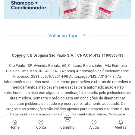
Voltar ao Topo
Copyright
Copyright © Drogaria São Paulo S.A. | CNPJ: 61.412.110/0565-33
São Paulo - SP: Avenida Renata, 60, Chácara Belenzinho - Vila Formosa
Gislaine Lima Meo CRF 40.354 | 24 horas| Autorização de funcionamento:
Processo: 2531.559767/2014-90 Autorização/MS: 7.31847.3 | As
informações contidas neste site, como promoções e ofertas de remédios e
medicamentos, não devem ser usadas para automedicação e não
substituem, em hipótese alguma, a medicação prescrita pelo profissional da
área médica. Somente o médico está em condições de diagnosticar
qualquer problema de saúde e prescrever o tratamento adequado. Os
preços e as promoções são válidos apenas para compras via internet. As
fotos contidas em nosso site são meramente ilustrativas. *Preços e
disponibilidade sujeitos a alterações no decorrer do dia. Antibióticos e
antimicrobianos vendas apenas em lojas físicas ou televendas. Portaria nº
Home
Conta
Carrinho
Ajuda
Alertas
344 - 01/02/1999 - Ministério da Saúde. Horário de funcionamento Central