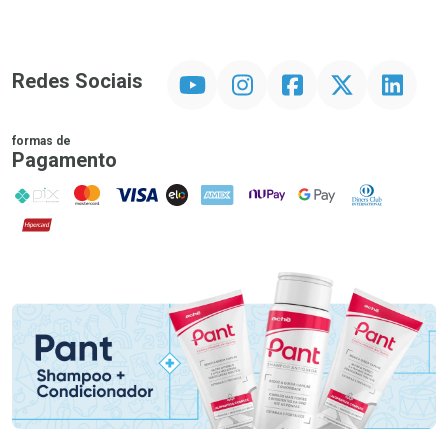
YouTube
Instagram
Facebook
Twitter
Linkedin
Redes Sociais
formas de
Pagamento
PIX
MasterCard
VISA
ELO
AMEX
NuPay
Google Pay
Diners Club
Hipercard
Promoção em Destaque