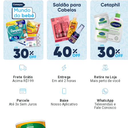
Benefícios
Frete Grátis
Entrega
Retire na Loja
Acima R$199
Em até 2 horas
Mais perto de você
Parcele
Baixe
WhatsApp
Até 3x Sem Juros
Nosso Aplicativo
Televendas e
Fale Conosco