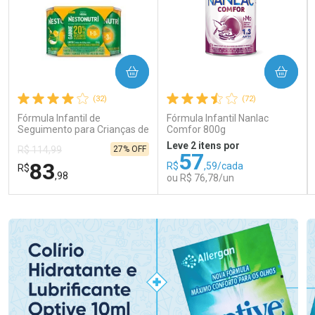
COMPRAR
COMPRAR
(32)
(72)
Fórmula Infantil de
Fórmula Infantil Nanlac
Seguimento para Crianças de
Comfor 800g
Primeira Infância Nestonutri
Leve 2 itens por
27% OFF
R$ 114,99
2 Unidades de 800g cada
57
83
R$
,59/cada
R$
,98
ou R$ 76,78/un
FECHAR
FECHAR
FEC
FEC
Laboratório
Laboratório
Por Menos
Por Menos