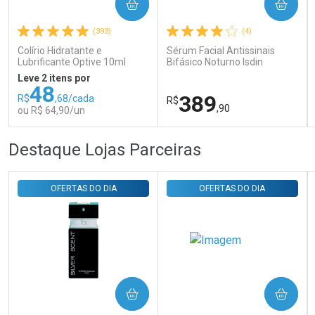
COMPRAR
COMPRAR
Ativar Desconto
(393)
(4)
Colírio Hidratante e
Sérum Facial Antissinais
Comprar sem Desconto
Comprar sem Desconto
Lubrificante Optive 10ml
Bifásico Noturno Isdin
Por R$ 29,30/cada
Por R$ 29,30/cada
Isdinceutics Retinal com
Leve 2 itens por
Retinaldeído 50ml
48
389
R$
,68/cada
R$
,90
ou R$ 64,90/un
FECHAR
FECHAR
FEC
FEC
Destaque Lojas Parceiras
Laboratório
Laboratório
Por Menos
Por Menos
OFERTAS DO DIA
OFERTAS DO DIA
COMPRAR
COMPRAR
Ativar Desconto
Ativar Desconto