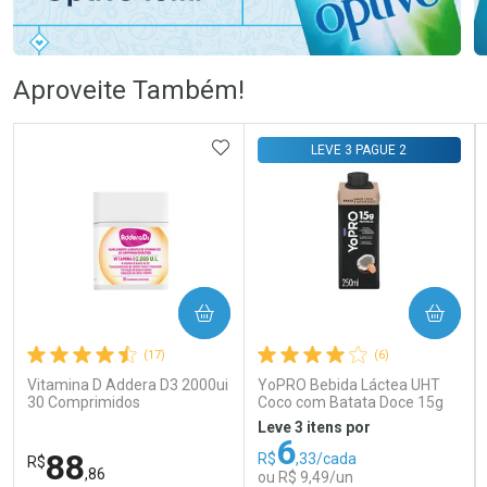
Ativar Desconto
Ativar Desconto
Aproveite Também!
Comprar sem Desconto
Comprar sem Desconto
Comprar sem Desconto
Comprar sem Desconto
ADICIONAR AOS FAVORITOS
LEVE 3 PAGUE 2
Por R$ 83,98/cada
Por R$ 76,78/cada
Por R$ 83,98/cada
Por R$ 76,78/cada
COMPRAR
COMPRAR
(17)
(6)
Vitamina D Addera D3 2000ui
YoPRO Bebida Láctea UHT
30 Comprimidos
Coco com Batata Doce 15g
de proteínas 250ml
Leve 3 itens por
6
88
R$
,33/cada
R$
,86
ou R$ 9,49/un