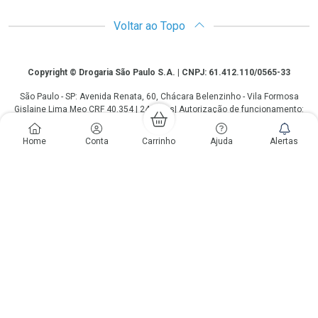
Voltar ao Topo
Copyright
Copyright © Drogaria São Paulo S.A. | CNPJ: 61.412.110/0565-33
São Paulo - SP: Avenida Renata, 60, Chácara Belenzinho - Vila Formosa
Gislaine Lima Meo CRF 40.354 | 24 horas| Autorização de funcionamento:
Processo: 2531.559767/2014-90 Autorização/MS: 7.31847.3 | As
informações contidas neste site, como promoções e ofertas de remédios e
Home
Conta
Carrinho
Ajuda
Alertas
medicamentos, não devem ser usadas para automedicação e não
substituem, em hipótese alguma, a medicação prescrita pelo profissional da
área médica. Somente o médico está em condições de diagnosticar
qualquer problema de saúde e prescrever o tratamento adequado. Os
preços e as promoções são válidos apenas para compras via internet. As
fotos contidas em nosso site são meramente ilustrativas. *Preços e
disponibilidade sujeitos a alterações no decorrer do dia. Antibióticos e
antimicrobianos vendas apenas em lojas físicas ou televendas. Portaria nº
344 - 01/02/1999 - Ministério da Saúde. Horário de funcionamento Central
de Vendas e Atendimento ao Cliente 4003 3393 ou 0800 779 8767 de
domingo a domingo das 08h00 às 20h00.
LGPD Aceite os Cookies