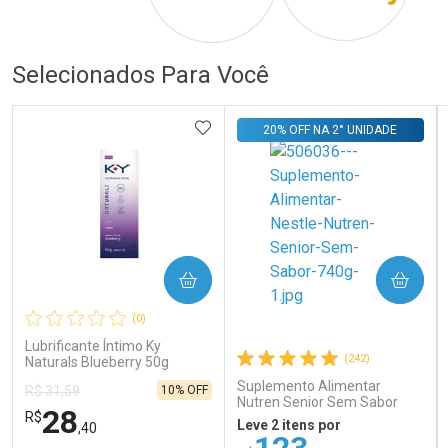
Por R$ 163,00/cada
Por R$ 223,00/cada
Por R$ 163,00/cada
Por R$ 223,00/cada
Selecionados Para Você
ADICIONAR AOS FAVORITOS
20% OFF NA 2° UNIDADE
COMPRAR
COMPRAR
(0)
Lubrificante Íntimo Ky
(242)
Naturals Blueberry 50g
Suplemento Alimentar
10% OFF
R$ 31,59
Nutren Senior Sem Sabor
28
R$
740g
Leve 2 itens por
,40
123