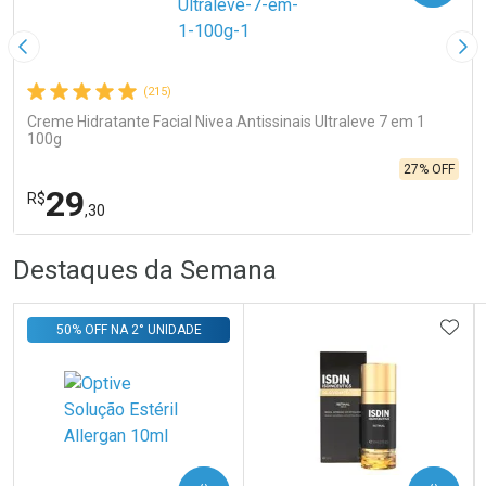
Imagem Anterior
Pró
(215)
Creme Hidratante Facial Nivea Antissinais Ultraleve 7 em 1
100g
27% OFF
29
R$
,30
R
R
FECHA
FECHA
Destaques da Semana
Laboratório
Por Menos
ADIC
50% OFF NA 2° UNIDADE