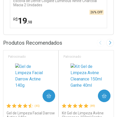
Escova de Dente Colgate Luminous White Charcoal
Macia 2 Unidades
26% OFF
19
R$
,98
FECHAR
FECHAR
Laboratório
Por Menos
Produtos Recomendados
Imagem A
Pró
Patrocinado
Patrocinado
Ativar Desconto
COMPRAR
COMPRAR
Comprar sem Desconto
Comprar sem Desconto
(45)
(89)
Por R$ 19,98/cada
Por R$ 19,98/cada
Gel de Limpeza Facial Darrow
Kit Gel de Limpeza Avène