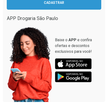
CADASTRAR
Comprar sem Desconto
Comprar sem Desconto
Comprar sem Desconto
Comprar sem Desconto
Por R$ 87,99/cada
Por R$ 349,99/cada
Por R$ 87,99/cada
Por R$ 349,99/cada
APP Drogaria São Paulo
Baixe o
APP
e confira
ofertas e descontos
exclusivos para você!