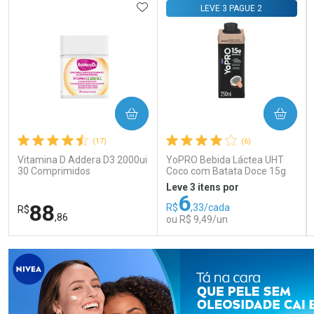
Comprar sem Desconto
Comprar sem Desconto
Comprar sem Desconto
Comprar sem Desconto
ADICIONAR AOS FAVORITOS
LEVE 3 PAGUE 2
Por R$ 140,99/cada
Por R$ 108,99/cada
Por R$ 140,99/cada
Por R$ 108,99/cada
COMPRAR
COMPRAR
(17)
(6)
Vitamina D Addera D3 2000ui
YoPRO Bebida Láctea UHT
30 Comprimidos
Coco com Batata Doce 15g
de proteínas 250ml
Leve 3 itens por
6
88
R$
,33/cada
R$
,86
ou R$ 9,49/un
FECHAR
FECHAR
FEC
FEC
Laboratório
Laboratório
Por Menos
Por Menos