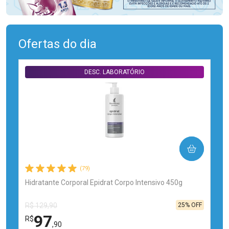
Ofertas do dia
DESC. LABORATÓRIO
COMPRAR
(79)
Hidratante Corporal Epidrat Corpo Intensivo 450g
25% OFF
R$ 129,90
97
R$
,90