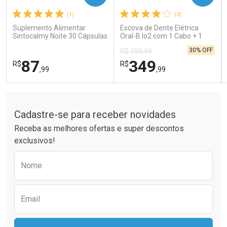
(1)
(3)
Comprar sem Desconto
Comprar sem Desconto
Comprar sem Desconto
Comprar sem Desconto
Suplemento Alimentar
Escova de Dente Elétrica
Por R$ 66,83/cada
Por R$ 189,99/cada
Por R$ 66,83/cada
Por R$ 189,99/cada
Sintocalmy Noite 30 Cápsulas
Oral-B Io2 com 1 Cabo + 1
Refil + Carregador
30% OFF
R$ 499,99
87
349
R$
R$
,99
,99
Tudo sobre a Drogaria São Paulo
FECHAR
FECHAR
FEC
FEC
Laboratório
Laboratório
Por Menos
Por Menos
Cadastre-se para receber novidades
Receba as melhores ofertas e super descontos
exclusivos!
Preencha o formulário abaixo para receber 
Nome
Email
Ativar Desconto
Ativar Desconto