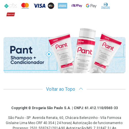
PIX
MasterCard
VISA
ELO
AMEX
NuPay
Google Pay
Diners Club
Hipercard
Promoção em Destaque
Voltar ao Topo
Copyright
Copyright © Drogaria São Paulo S.A. | CNPJ: 61.412.110/0565-33
São Paulo - SP: Avenida Renata, 60, Chácara Belenzinho - Vila Formosa
Gislaine Lima Meo CRF 40.354 | 24 horas| Autorização de funcionamento:
Processo: 2531.559767/2014-90 Autorização/MS: 7.31847.3 | As