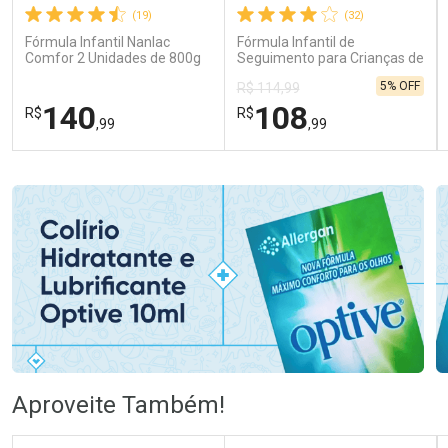
(19)
(32)
Fórmula Infantil Nanlac
Fórmula Infantil de
Comfor 2 Unidades de 800g
Seguimento para Crianças de
Primeira Infância Nestonutri
5% OFF
R$ 114,99
2 Unidades de 800g cada
140
108
R$
R$
,99
,99
FECHAR
FECHAR
FEC
FEC
Laboratório
Laboratório
Por Menos
Por Menos
Ativar Desconto
Ativar Desconto
Aproveite Também!