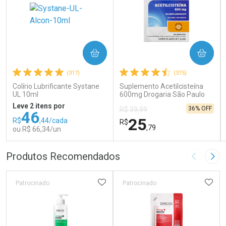
COMPRAR
COMPRAR
(317)
(375)
Colírio Lubrificante Systane
Suplemento Acetilcisteína
UL 10ml
600mg Drogaria São Paulo
16 Sachês
Leve 2 itens por
36% OFF
R$ 39,99
46
25
R$
,44/cada
R$
,79
ou R$ 66,34/un
FECHAR
FECHAR
FEC
FEC
Produtos Recomendados
Imagem A
Pró
Laboratório
Laboratório
Por Menos
Por Menos
ADICIONAR AOS FAVORITOS
ADIC
Patrocinado
Patrocinado