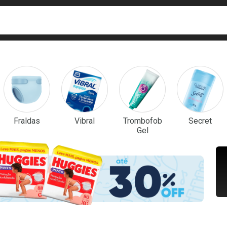
ca
isa?
em Destaque
Fraldas
Vibral
Trombofob
Secret
Gel