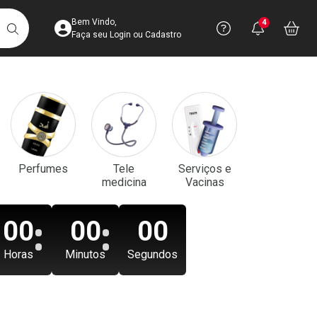
Acesse sua Conta
Precisa de aju
Notificaç
Acess
Bem Vindo,
4
Você po
notifica
Vo
it
BUSCAR
Ver Recursos 
Faça seu Login ou Cadastro
Atendimento ao 
Central de Ajud
Televendas
Perfumes
Tele
Serviços e
4003-3393
medicina
Vacinas
00
00
00
Horas
Minutos
Segundos