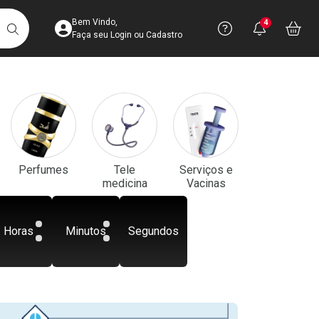
Acesse sua Conta
Precisa de aju
Notificaç
Acess
Bem Vindo,
4
Você po
notifica
Vo
it
BUSCAR
Ver Recursos 
Faça seu Login ou Cadastro
Atendimento ao 
Central de Ajud
Televendas
Perfumes
Tele
Serviços e
4003-3393
medicina
Vacinas
Horas
Minutos
Segundos