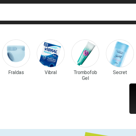
ca
isa?
em Destaque
Fraldas
Vibral
Trombofob
Secret
Gel