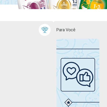
Para Você