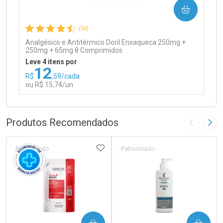
COMPRAR
Comprar sem Desconto
Comprar sem Desconto
Por R$ 97,90/cada
Por R$ 97,90/cada
(50)
Analgésico e Antitérmico Doril Enxaqueca 250mg +
250mg + 65mg 8 Comprimidos
Leve 4 itens por
12
R$
,59/cada
ou R$ 15,74/un
FECHAR
FECHAR
Laboratório
Por Menos
Produtos Recomendados
Imagem A
Pró
ADICIONAR AOS FAVORITOS
Patrocinado
Patrocinado
Ativar Desconto