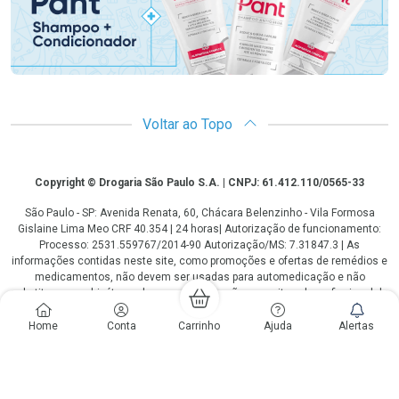
Voltar ao Topo
Copyright
Copyright © Drogaria São Paulo S.A. | CNPJ: 61.412.110/0565-33
São Paulo - SP: Avenida Renata, 60, Chácara Belenzinho - Vila Formosa
Gislaine Lima Meo CRF 40.354 | 24 horas| Autorização de funcionamento:
Processo: 2531.559767/2014-90 Autorização/MS: 7.31847.3 | As
informações contidas neste site, como promoções e ofertas de remédios e
medicamentos, não devem ser usadas para automedicação e não
substituem, em hipótese alguma, a medicação prescrita pelo profissional da
área médica. Somente o médico está em condições de diagnosticar
qualquer problema de saúde e prescrever o tratamento adequado. Os
Home
Conta
Carrinho
Ajuda
Alertas
preços e as promoções são válidos apenas para compras via internet. As
fotos contidas em nosso site são meramente ilustrativas. *Preços e
disponibilidade sujeitos a alterações no decorrer do dia. Antibióticos e
antimicrobianos vendas apenas em lojas físicas ou televendas. Portaria nº