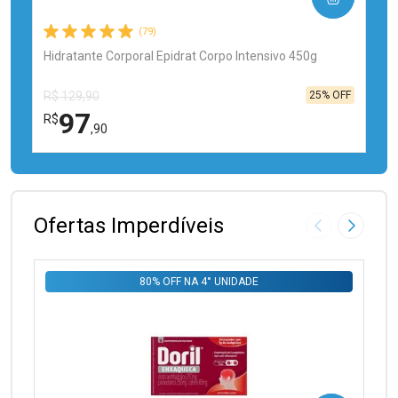
(79)
Hidratante Corporal Epidrat Corpo Intensivo 450g
25% OFF
R$ 129,90
97
R$
,90
FECHAR
FECHAR
Laboratório
Por Menos
Ofertas Imperdíveis
Imagem Anter
Próxima
80% OFF NA 4° UNIDADE
Ativar Desconto