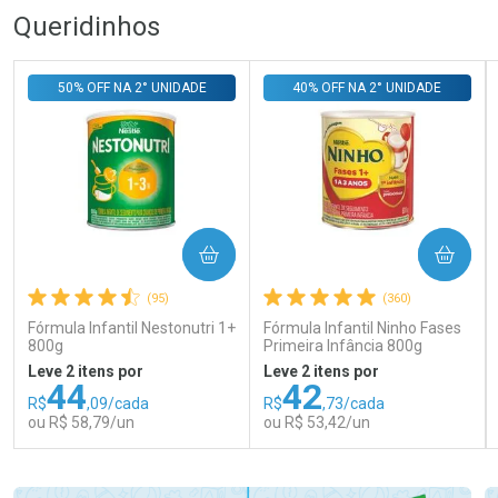
Queridinhos
50% OFF NA 2° UNIDADE
40% OFF NA 2° UNIDADE
COMPRAR
COMPRAR
(95)
(360)
Fórmula Infantil Nestonutri 1+
Fórmula Infantil Ninho Fases
800g
Primeira Infância 800g
Leve 2 itens por
Leve 2 itens por
44
42
R$
,09/cada
R$
,73/cada
ou R$ 58,79/un
ou R$ 53,42/un
FECHAR
FECHAR
FEC
FEC