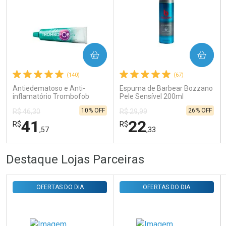
Ativar Desconto
COMPRAR
COMPRAR
(140)
(67)
Comprar sem Desconto
Comprar sem Desconto
Por R$ 31,35/cada
Por R$ 31,35/cada
Antiedematoso e Anti-
Espuma de Barbear Bozzano
inflamatório Trombofob
Pele Sensível 200ml
200U/g 40g
10% OFF
26% OFF
R$ 46,30
R$ 29,99
41
22
R$
R$
,57
,33
FECHAR
FECHAR
FEC
FEC
Destaque Lojas Parceiras
Laboratório
Laboratório
Por Menos
Por Menos
OFERTAS DO DIA
OFERTAS DO DIA