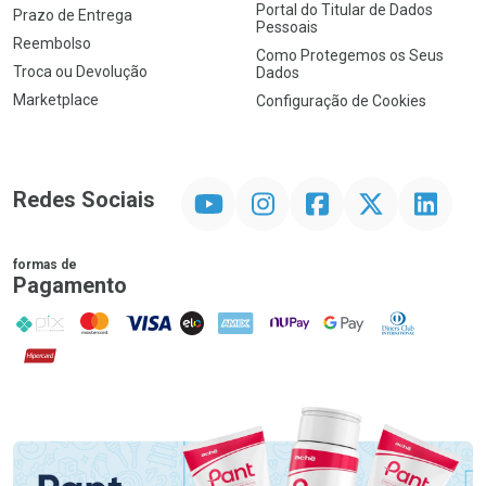
Portal do Titular de Dados
Prazo de Entrega
Pessoais
Reembolso
Como Protegemos os Seus
Troca ou Devolução
Dados
Marketplace
Configuração de Cookies
YouTube
Instagram
Facebook
Twitter
Linkedin
Redes Sociais
formas de
Pagamento
PIX
MasterCard
VISA
ELO
AMEX
NuPay
Google Pay
Diners Club
Hipercard
Promoção em Destaque