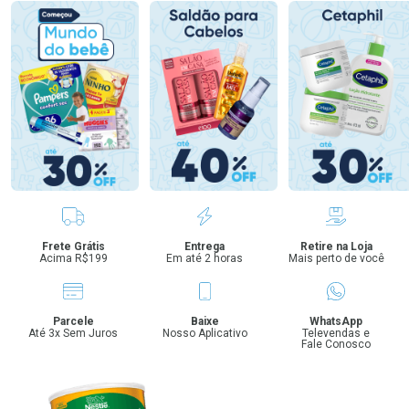
Benefícios
Frete Grátis
Entrega
Retire na Loja
Acima R$199
Em até 2 horas
Mais perto de você
Parcele
Baixe
WhatsApp
Até 3x Sem Juros
Nosso Aplicativo
Televendas e
Fale Conosco