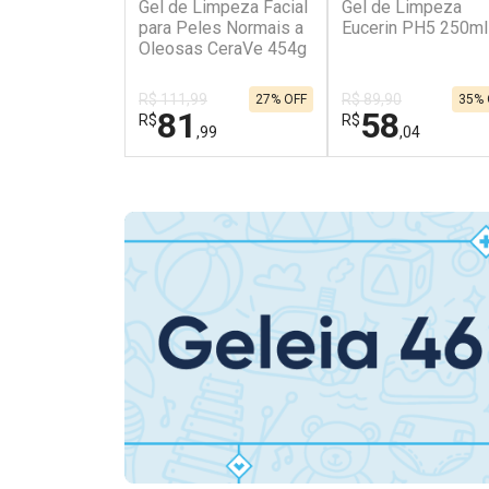
Gel de Limpeza Facial
Gel de Limpeza
para Peles Normais a
Eucerin PH5 250ml
Oleosas CeraVe 454g
R$ 111,99
R$ 89,90
27% OFF
35% 
81
58
R$
R$
,99
,04
FECHAR
FECHAR
Dermaclub
Laboratório
Por Menos
Por Menos
Ativar Desconto
Ativar Desconto
Comprar sem Desconto
Comprar sem Des
Comprar sem Desconto
Comprar sem Des