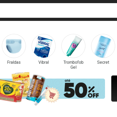
ca
isa?
em Destaque
Fraldas
Vibral
Trombofob
Secret
Gel