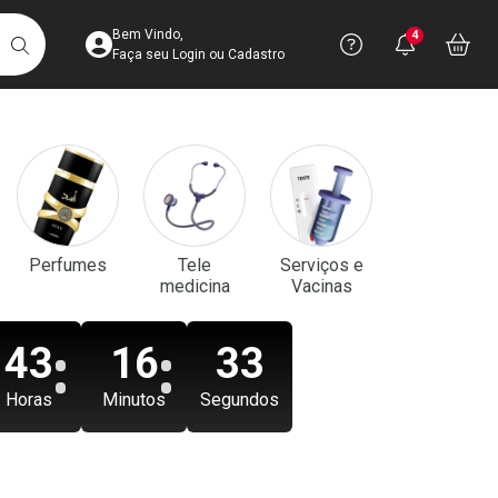
Acesse sua Conta
Precisa de aju
Notificaç
Acess
Bem Vindo,
4
Você po
notifica
Vo
it
BUSCAR
Ver Recursos 
Faça seu Login ou Cadastro
Atendimento ao 
Central de Ajud
Televendas
Perfumes
Tele
Serviços e
4003-3393
medicina
Vacinas
43
16
31
Horas
Minutos
Segundos