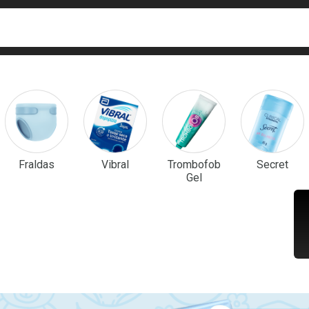
ca
isa?
em Destaque
Fraldas
Vibral
Trombofob
Secret
Gel