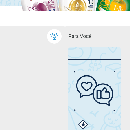
Para Você