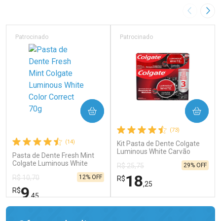
Imagem A
Pró
Patrocinado
Patrocinado
COMPRAR
COMPRAR
(73)
(14)
Kit Pasta de Dente Colgate
Luminous White Carvão
Pasta de Dente Fresh Mint
Ativado 3 Unidades de 70g
Colgate Luminous White
29% OFF
R$ 25,75
Color Correct 70g
18
12% OFF
R$ 10,70
R$
,25
9
R$
,45
FECHAR
FECHAR
FEC
FEC