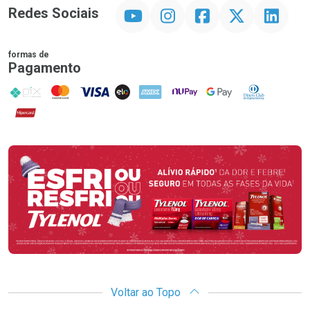
YouTube
Instagram
Facebook
Twitter
Linkedin
Redes Sociais
formas de
Pagamento
PIX
MasterCard
VISA
ELO
AMEX
NuPay
Google Pay
Diners Club
Hipercard
Promoção em Destaque
Voltar ao Topo