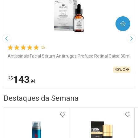
COMPRAR
Imagem Anterior
Pró
(2)
Antissinais Facial Sérum Antirrugas Profuse Retinal Caixa 30ml
40% OFF
143
R$
,94
R
R
FECHA
FECHA
Destaques da Semana
Laboratório
Por Menos
ADICIONAR AOS FAVORITOS
ADIC