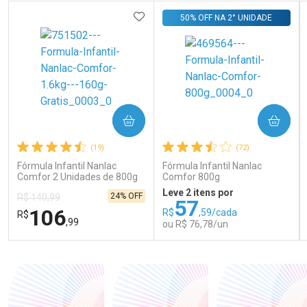
ADICIONAR AOS FAVORITOS
50% OFF NA 2° UNIDADE
COMPRAR
COMPRAR
(19)
(72)
Fórmula Infantil Nanlac
Fórmula Infantil Nanlac
Comfor 2 Unidades de 800g
Comfor 800g
Leve 2 itens por
24% OFF
R$ 140,99
57
106
R$
,59/cada
R$
,99
ou R$ 76,78/un
FECHAR
FECHAR
FEC
FEC
Laboratório
Laboratório
Por Menos
Por Menos