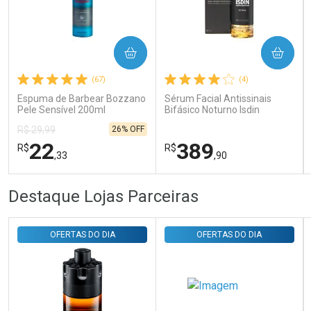
Ativar Desconto
COMPRAR
COMPRAR
(67)
(4)
Comprar sem Desconto
Comprar sem Desconto
Por R$ 143,94/cada
Por R$ 143,94/cada
Espuma de Barbear Bozzano
Sérum Facial Antissinais
Pele Sensível 200ml
Bifásico Noturno Isdin
Isdinceutics Retinal com
26% OFF
R$ 29,99
Retinaldeído 50ml
22
389
R$
R$
,33
,90
FECHAR
FECHAR
FEC
FEC
Destaque Lojas Parceiras
Laboratório
Laboratório
Por Menos
Por Menos
OFERTAS DO DIA
OFERTAS DO DIA